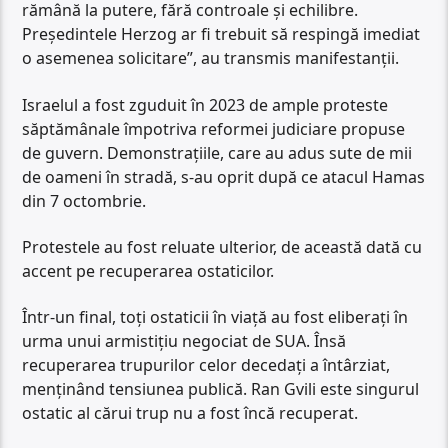
rămână la putere, fără controale și echilibre.
Președintele Herzog ar fi trebuit să respingă imediat
o asemenea solicitare”, au transmis manifestanții.
Israelul a fost zguduit în 2023 de ample proteste
săptămânale împotriva reformei judiciare propuse
de guvern. Demonstrațiile, care au adus sute de mii
de oameni în stradă, s-au oprit după ce atacul Hamas
din 7 octombrie.
Protestele au fost reluate ulterior, de această dată cu
accent pe recuperarea ostaticilor.
Într-un final, toți ostaticii în viață au fost eliberați în
urma unui armistițiu negociat de SUA. Însă
recuperarea trupurilor celor decedați a întârziat,
menținând tensiunea publică. Ran Gvili este singurul
ostatic al cărui trup nu a fost încă recuperat.