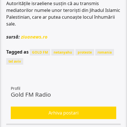
Autoritățile israeliene susțin că au transmis
mediatorilor numele unor teroriști din Jihadul Islamic
Palestinian, care ar putea cunoaște locul înhumării
sale.
sursă:
ziuanews.ro
Tagged as
GOLD FM
netanyahu
proteste
romania
tel aviv
Profil
Gold FM Radio
Arhiva postari