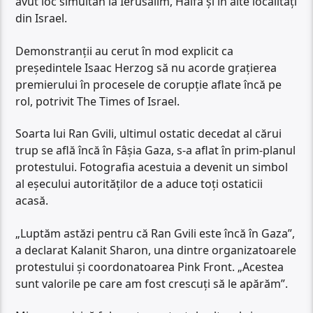
avut loc simultan la Ierusalim, Haifa și în alte localități
din Israel.
Demonstranții au cerut în mod explicit ca
președintele Isaac Herzog să nu acorde grațierea
premierului în procesele de corupție aflate încă pe
rol, potrivit The Times of Israel.
Soarta lui Ran Gvili, ultimul ostatic decedat al cărui
trup se află încă în Fâșia Gaza, s-a aflat în prim-planul
protestului. Fotografia acestuia a devenit un simbol
al eșecului autorităților de a aduce toți ostaticii
acasă.
„Luptăm astăzi pentru că Ran Gvili este încă în Gaza”,
a declarat Kalanit Sharon, una dintre organizatoarele
protestului și coordonatoarea Pink Front. „Acestea
sunt valorile pe care am fost crescuți să le apărăm”.