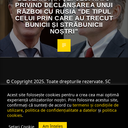
PRIVIND DECLANȘAREA UNUI
RĂZBOI CU RUSIA ”DE TIPUL
CELUI PRIN CARE AU TRECUT
BUNICII ȘI STRĂBUNICII
NOȘTRI”
© Copyright 2025. Toate drepturile rezervate. SC
Angus Resources SRL
Acest site folosește cookies pentru a crea cea mai optimă
experiență utilizatorilor noștri. Prin folosirea acestui site,
confirmați că sunteți de acord cu
termenii și condițiile de
utilizare
,
politica de confidențialitate a datelor
și
politica
cookies
.
Am înțeles
Setari Cookie