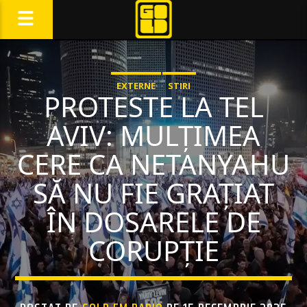
EXTERNE
STIRI
PROTESTE LA TEL
AVIV: MULȚIMEA
CERE CA NETANYAHU
SĂ NU FIE GRAȚIAT
ÎN DOSARELE DE
CORUPȚIE