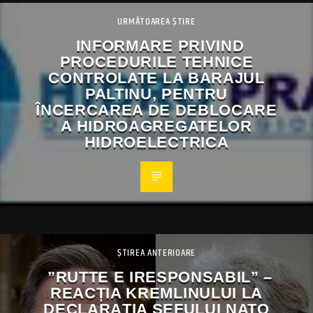
URMĂTOAREA ȘTIRE
INFORMARE PRIVIND
PROCEDURILE TEHNICE
CONTROLATE LA BARAJUL
PALTINU, PENTRU
ÎNCERCAREA DE DEBLOCARE
A HIDROAGREGATELOR
HIDROELECTRICA
ȘTIREA ANTERIOARE
”RUTTE E IRESPONSABIL” –
REACȚIA KREMLINULUI LA
DECLARAȚIA ȘEFULUI NATO