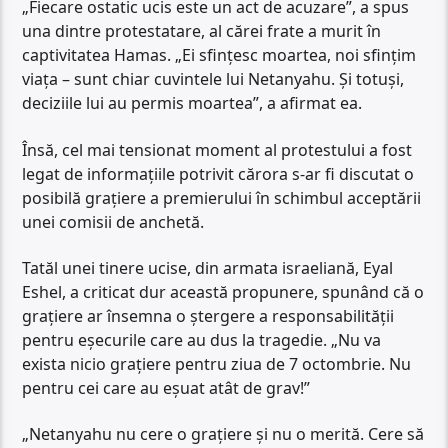
„Fiecare ostatic ucis este un act de acuzare”, a spus
una dintre protestatare, al cărei frate a murit în
captivitatea Hamas. „Ei sfințesc moartea, noi sfințim
viața – sunt chiar cuvintele lui Netanyahu. Și totuși,
deciziile lui au permis moartea”, a afirmat ea.
Însă, cel mai tensionat moment al protestului a fost
legat de informațiile potrivit cărora s-ar fi discutat o
posibilă grațiere a premierului în schimbul acceptării
unei comisii de anchetă.
Tatăl unei tinere ucise, din armata israeliană, Eyal
Eshel, a criticat dur această propunere, spunând că o
grațiere ar însemna o ștergere a responsabilității
pentru eșecurile care au dus la tragedie. „Nu va
exista nicio grațiere pentru ziua de 7 octombrie. Nu
pentru cei care au eșuat atât de grav!”
„Netanyahu nu cere o grațiere și nu o merită. Cere să