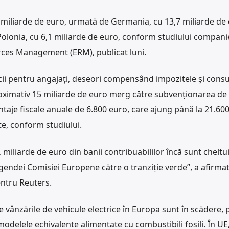
6 miliarde de euro, urmată de Germania, cu 13,7 miliarde de 
 Polonia, cu 6,1 miliarde de euro, conform studiului compani
ces Management (ERM), publicat luni.
cii pentru angajaţi, deseori compensând impozitele şi cons
proximativ 15 miliarde de euro merg către subvenţionarea de
ntaje fiscale anuale de 6.800 euro, care ajung până la 21.60
e, conform studiului.
, miliarde de euro din banii contribuabililor încă sunt cheltui
gendei Comisiei Europene către o tranziţie verde”, a afirmat
entru Reuters.
 vânzările de vehicule electrice în Europa sunt în scădere, p
elele echivalente alimentate cu combustibili fosili. În UE