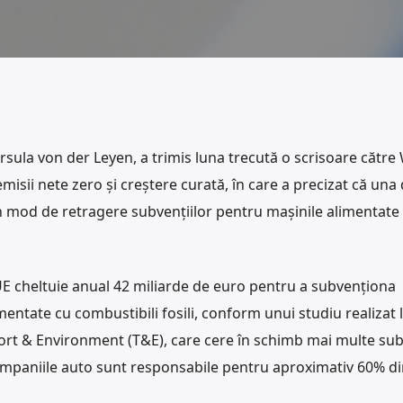
sula von der Leyen, a trimis luna trecută o scrisoare cătr
sii nete zero şi creştere curată, în care a precizat că una 
 un mod de retragere subvenţiilor pentru maşinile alimentate
E cheltuie anual 42 miliarde de euro pentru a subvenţiona
entate cu combustibili fosili, conform unui studiu realizat 
rt & Environment (T&E), care cere în schimb mai multe sub
Companiile auto sunt responsabile pentru aproximativ 60% di