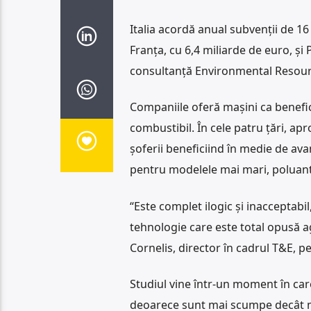
Italia acordă anual subvenţii de 1
Franţa, cu 6,4 miliarde de euro, şi
consultanţă Environmental Resour
Companiile oferă maşini ca benefi
combustibil. În cele patru ţări, a
şoferii beneficiind în medie de ava
pentru modelele mai mari, poluant
“Este complet ilogic şi inacceptabil
tehnologie care este total opusă a
Cornelis, director în cadrul T&E, p
Studiul vine într-un moment în care
deoarece sunt mai scumpe decât mod