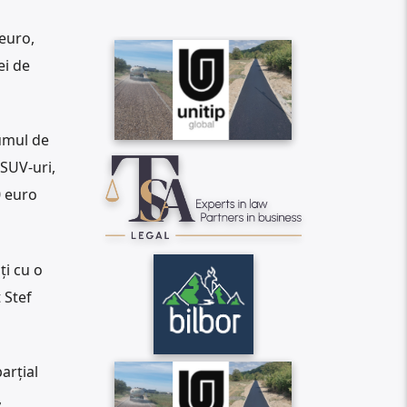
euro,
ei de
umul de
 SUV-uri,
0 euro
ţi cu o
 Stef
arţial
,