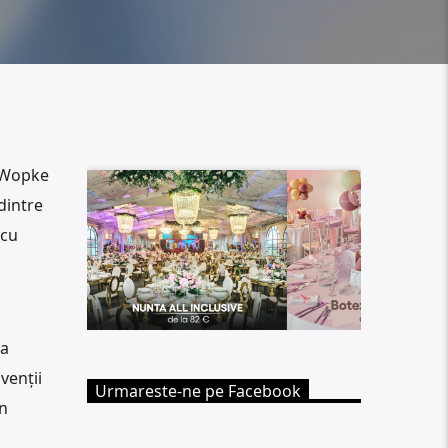
e Wopke
dintre
 cu
la
venţii
Urmareste-ne pe Facebook
n