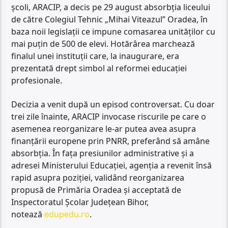
școli, ARACIP, a decis pe 29 august absorbția liceului
de către Colegiul Tehnic „Mihai Viteazul” Oradea, în
baza noii legislații ce impune comasarea unităților cu
mai puțin de 500 de elevi. Hotărârea marchează
finalul unei instituții care, la inaugurare, era
prezentată drept simbol al reformei educației
profesionale.
Decizia a venit după un episod controversat. Cu doar
trei zile înainte, ARACIP invocase riscurile pe care o
asemenea reorganizare le-ar putea avea asupra
finanțării europene prin PNRR, preferând să amâne
absorbția. În fața presiunilor administrative și a
adresei Ministerului Educației, agenția a revenit însă
rapid asupra poziției, validând reorganizarea
propusă de Primăria Oradea și acceptată de
Inspectoratul Școlar Județean Bihor,
notează
edupedu.ro
.