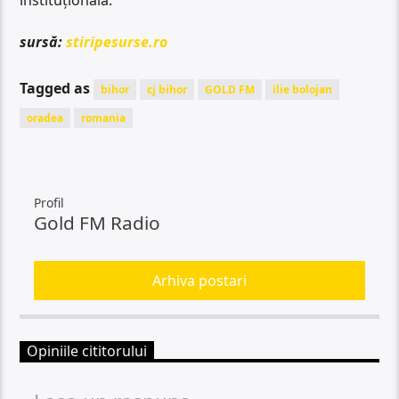
instituțională.
sursă:
stiripesurse.ro
Tagged as
bihor
cj bihor
GOLD FM
ilie bolojan
oradea
romania
Profil
Gold FM Radio
Arhiva postari
Opiniile cititorului