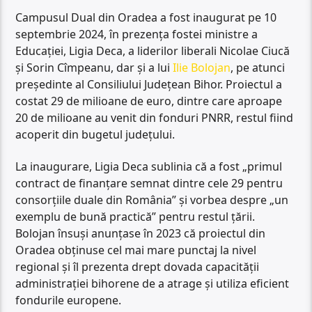
Campusul Dual din Oradea a fost inaugurat pe 10
septembrie 2024, în prezența fostei ministre a
Educației, Ligia Deca, a liderilor liberali Nicolae Ciucă
și Sorin Cîmpeanu, dar și a lui
Ilie Bolojan
, pe atunci
președinte al Consiliului Județean Bihor. Proiectul a
costat 29 de milioane de euro, dintre care aproape
20 de milioane au venit din fonduri PNRR, restul fiind
acoperit din bugetul județului.
La inaugurare, Ligia Deca sublinia că a fost „primul
contract de finanțare semnat dintre cele 29 pentru
consorțiile duale din România” și vorbea despre „un
exemplu de bună practică” pentru restul țării.
Bolojan însuși anunțase în 2023 că proiectul din
Oradea obținuse cel mai mare punctaj la nivel
regional și îl prezenta drept dovada capacității
administrației bihorene de a atrage și utiliza eficient
fondurile europene.