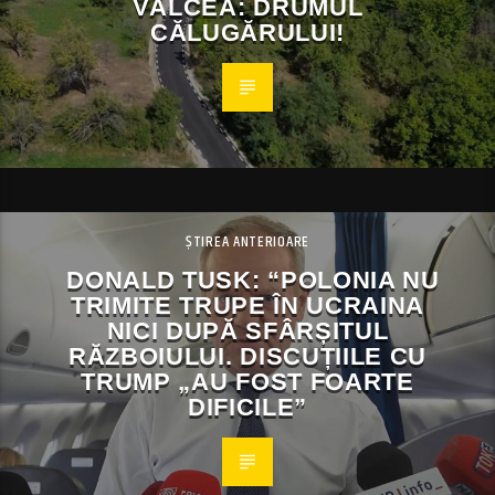
VÂLCEA: DRUMUL
CĂLUGĂRULUI!
ȘTIREA ANTERIOARE
DONALD TUSK: “POLONIA NU
TRIMITE TRUPE ÎN UCRAINA
NICI DUPĂ SFÂRȘITUL
RĂZBOIULUI. DISCUȚIILE CU
TRUMP „AU FOST FOARTE
DIFICILE”