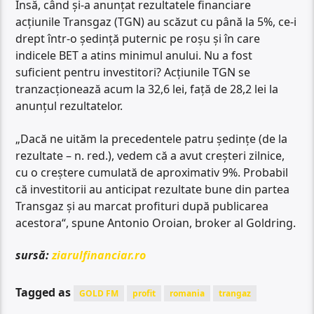
Însă, când şi-a anunţat rezultatele financiare
acţiunile Transgaz (TGN) au scăzut cu până la 5%, ce-i
drept într-o şedinţă puternic pe roşu şi în care
indicele BET a atins minimul anului. Nu a fost
suficient pentru investitori? Acţiunile TGN se
tranzacţionează acum la 32,6 lei, faţă de 28,2 lei la
anunţul rezultatelor.
„Dacă ne uităm la precedentele patru şedinţe (de la
rezultate – n. red.), vedem că a avut creşteri zilnice,
cu o creştere cumulată de aproximativ 9%. Probabil
că investitorii au anticipat rezultate bune din partea
Transgaz şi au marcat profituri după publicarea
acestora“, spune Antonio Oroian, broker al Goldring.
sursă:
ziarulfinanciar.ro
Tagged as
GOLD FM
profit
romania
trangaz