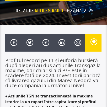
POSTAT DE
GOLD FM RADIO
PE 27 MAI 2025
Profitul record pe T1 şi euforia bursieră
după alegeri au dus acţiunile Transgaz la
maxime, dar chiar şi aici P/E este în
scădere faţă de 2024. Investitorii pariază
că livrarea gazului din Marea Neagră va
duce compania la următorul nivel
♦ Acţiunile TGN se tranzacţionează la maxime
istorice la un raport între capitalizare şi profitul