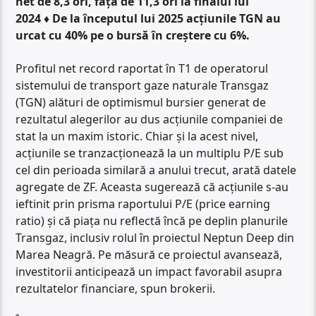
net de 8,3 ori, faţă de 11,3 ori la finalul lui
2024 ♦ De la începutul lui 2025 acţiunile TGN au
urcat cu 40% pe o bursă în creştere cu 6%.
Profitul net record raportat în T1 de operatorul
sistemului de transport gaze naturale Transgaz
(TGN) alături de optimismul bursier generat de
rezultatul alegerilor au dus acţiunile companiei de
stat la un maxim istoric. Chiar şi la acest nivel,
acţiunile se tranzacţionează la un multiplu P/E sub
cel din perioada similară a anului trecut, arată datele
agregate de ZF. Aceasta sugerează că acţiunile s-au
ieftinit prin prisma raportului P/E (price earning
ratio) şi că piaţa nu reflectă încă pe deplin planurile
Transgaz, inclusiv rolul în proiectul Neptun Deep din
Marea Neagră. Pe măsură ce proiectul avansează,
investitorii anticipează un impact favorabil asupra
rezultatelor financiare, spun brokerii.