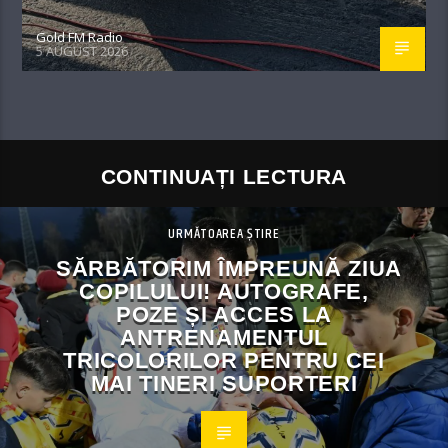
Gold FM Radio
5 AUGUST 2026
CONTINUAȚI LECTURA
URMĂTOAREA ȘTIRE
SĂRBĂTORIM ÎMPREUNĂ ZIUA
COPILULUI! AUTOGRAFE,
POZE ȘI ACCES LA
ANTRENAMENTUL
TRICOLORILOR PENTRU CEI
MAI TINERI SUPORTERI