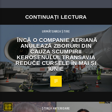
CONTINUAȚI LECTURA
URMĂTOAREA ȘTIRE
ÎNCĂ O COMPANIE AERIANĂ
ANULEAZĂ ZBORURI DIN
CAUZA SCUMPIRII
KEROSENULUI. TRANSAVIA
REDUCE CURSELE ÎN MAI ȘI
IUNIE
ȘTIREA ANTERIOARE