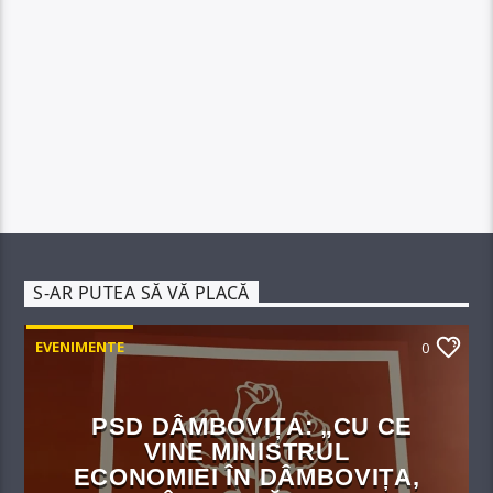
S-AR PUTEA SĂ VĂ PLACĂ
EVENIMENTE
0
PSD DÂMBOVIȚA: „CU CE
VINE MINISTRUL
ECONOMIEI ÎN DÂMBOVIȚA,