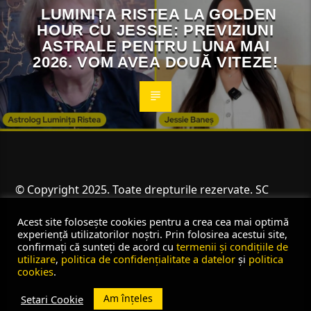
LUMINIȚA RISTEA LA GOLDEN
HOUR CU JESSIE: PREVIZIUNI
ASTRALE PENTRU LUNA MAI
2026. VOM AVEA DOUĂ VITEZE!
© Copyright 2025. Toate drepturile rezervate. SC
Angus Resources SRL
Acest site folosește cookies pentru a crea cea mai optimă
experiență utilizatorilor noștri. Prin folosirea acestui site,
confirmați că sunteți de acord cu
termenii și condițiile de
utilizare
,
politica de confidențialitate a datelor
și
politica
cookies
.
Am înțeles
Setari Cookie