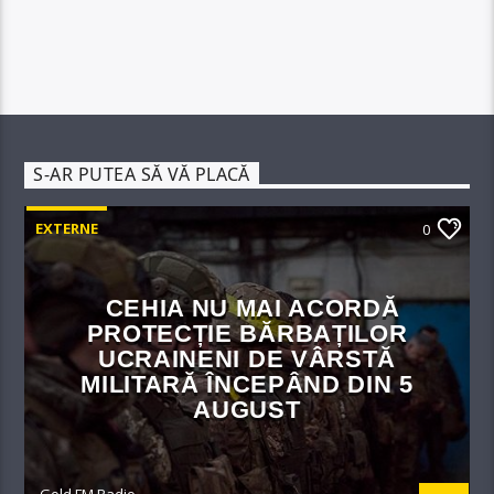
S-AR PUTEA SĂ VĂ PLACĂ
EXTERNE
0
CEHIA NU MAI ACORDĂ
PROTECȚIE BĂRBAȚILOR
UCRAINENI DE VÂRSTĂ
MILITARĂ ÎNCEPÂND DIN 5
AUGUST
Gold FM Radio