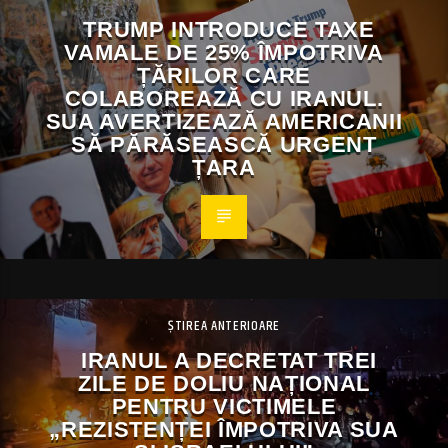
TRUMP INTRODUCE TAXE
VAMALE DE 25% ÎMPOTRIVA
ȚĂRILOR CARE
COLABOREAZĂ CU IRANUL.
SUA AVERTIZEAZĂ AMERICANII
SĂ PĂRĂSEASCĂ URGENT
ȚARA
ȘTIREA ANTERIOARE
IRANUL A DECRETAT TREI
ZILE DE DOLIU NAȚIONAL
PENTRU VICTIMELE
„REZISTENȚEI ÎMPOTRIVA SUA