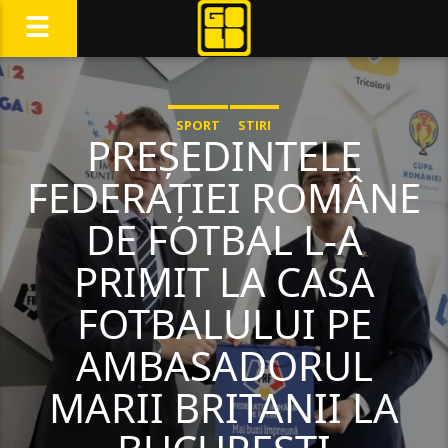
SPORT
STIRI
PREȘEDINTELE
FEDERAȚIEI ROMÂNE
DE FOTBAL L-A
PRIMIT LA CASA
FOTBALULUI PE
AMBASADORUL
MARII BRITANII LA