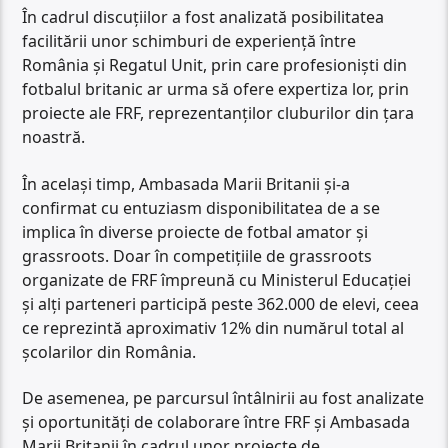
În cadrul discuțiilor a fost analizată posibilitatea
facilitării unor schimburi de experiență între
România și Regatul Unit, prin care profesioniști din
fotbalul britanic ar urma să ofere expertiza lor, prin
proiecte ale FRF, reprezentanților cluburilor din țara
noastră.
În același timp, Ambasada Marii Britanii și-a
confirmat cu entuziasm disponibilitatea de a se
implica în diverse proiecte de fotbal amator și
grassroots. Doar în competițiile de grassroots
organizate de FRF împreună cu Ministerul Educației
și alți parteneri participă peste 362.000 de elevi, ceea
ce reprezintă aproximativ 12% din numărul total al
școlarilor din România.
De asemenea, pe parcursul întâlnirii au fost analizate
și oportunități de colaborare între FRF și Ambasada
Marii Britanii în cadrul unor proiecte de