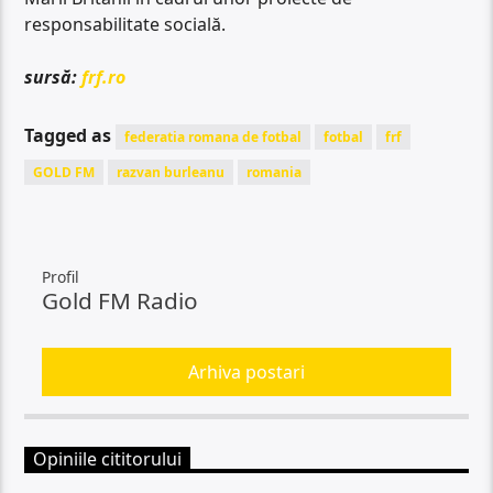
responsabilitate socială.
sursă:
frf.ro
Tagged as
federatia romana de fotbal
fotbal
frf
GOLD FM
razvan burleanu
romania
Profil
Gold FM Radio
Arhiva postari
Opiniile cititorului