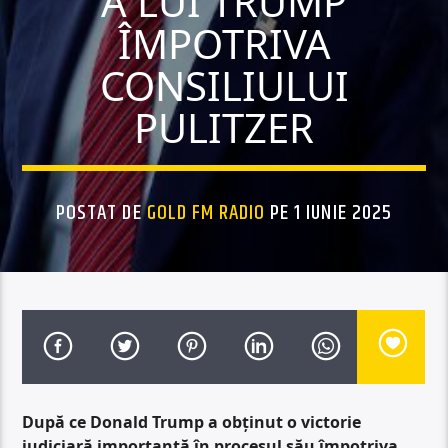
A LUI TRUMP
ÎMPOTRIVA
CONSILIULUI
PULITZER
POSTAT DE
GOLD FM RADIO
PE 1 IUNIE 2025
După ce Donald Trump a obținut o victorie
judiciară importantă în procesul său împotriva