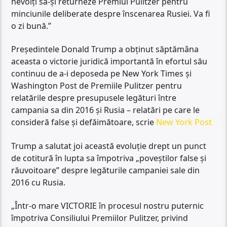
nevoiți să-și returneze Premiul Pulitzer pentru
minciunile deliberate despre înscenarea Rusiei. Va fi
o zi bună.”
Președintele Donald Trump a obținut săptămâna
aceasta o victorie juridică importantă în efortul său
continuu de a-i deposeda pe New York Times și
Washington Post de Premiile Pulitzer pentru
relatările despre presupusele legături între
campania sa din 2016 și Rusia – relatări pe care le
consideră false și defăimătoare, scrie
New York Post
Trump a salutat joi această evoluție drept un punct
de cotitură în lupta sa împotriva „poveștilor false și
răuvoitoare” despre legăturile campaniei sale din
2016 cu Rusia.
„Într-o mare VICTORIE în procesul nostru puternic
împotriva Consiliului Premiilor Pulitzer, privind