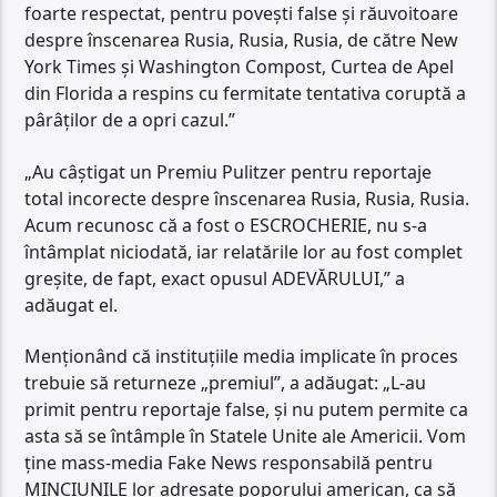
foarte respectat, pentru povești false și răuvoitoare
despre înscenarea Rusia, Rusia, Rusia, de către New
York Times și Washington Compost, Curtea de Apel
din Florida a respins cu fermitate tentativa coruptă a
pârâților de a opri cazul.”
„Au câștigat un Premiu Pulitzer pentru reportaje
total incorecte despre înscenarea Rusia, Rusia, Rusia.
Acum recunosc că a fost o ESCROCHERIE, nu s-a
întâmplat niciodată, iar relatările lor au fost complet
greșite, de fapt, exact opusul ADEVĂRULUI,” a
adăugat el.
Menționând că instituțiile media implicate în proces
trebuie să returneze „premiul”, a adăugat: „L-au
primit pentru reportaje false, și nu putem permite ca
asta să se întâmple în Statele Unite ale Americii. Vom
ține mass-media Fake News responsabilă pentru
MINCIUNILE lor adresate poporului american, ca să