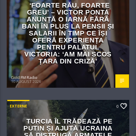
‘FOARTE RĂU, FOARTE
GREU’ – VICTOR PONTA
ANUNȚĂ O IARNĂ FĂRĂ
BANI ÎN PLUS LA PENSII ȘI
SALARII ÎN TIMP CE ÎȘI
OFERĂ EXPERIENȚA
PENTRU PALATUL
VICTORIA: ‘AM MAI SCOS
ȚARA DIN CRIZĂ’
Gold FM Radio
10 AUGUST 2026
EXTERNE
0
TURCIA ÎL TRĂDEAZĂ PE
PUTIN ȘI AJUTĂ UCRAINA
SĂ DISTRUGĂ ARMATELE