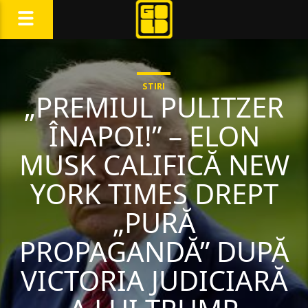
STIRI
„PREMIUL PULITZER
ÎNAPOI!” – ELON
MUSK CALIFICĂ NEW
YORK TIMES DREPT
„PURĂ
PROPAGANDĂ” DUPĂ
VICTORIA JUDICIARĂ