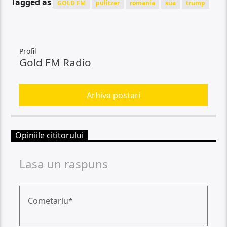
Tagged as
GOLD FM
pulitzer
romania
sua
trump
Profil
Gold FM Radio
Arhiva postari
Opiniile cititorului
Lasa un raspuns