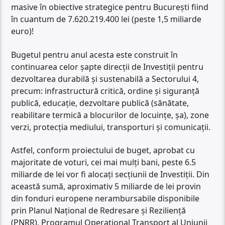
masive în obiective strategice pentru București fiind
în cuantum de 7.620.219.400 lei (peste 1,5 miliarde
euro)!
Bugetul pentru anul acesta este construit în
continuarea celor șapte direcții de Investiții pentru
dezvoltarea durabilă și sustenabilă a Sectorului 4,
precum: infrastructură critică, ordine și siguranță
publică, educație, dezvoltare publică (sănătate,
reabilitare termică a blocurilor de locuințe, șa), zone
verzi, protecția mediului, transporturi și comunicații.
Astfel, conform proiectului de buget, aprobat cu
majoritate de voturi, cei mai mulți bani, peste 6.5
miliarde de lei vor fi alocați secțiunii de Investiții. Din
această sumă, aproximativ 5 miliarde de lei provin
din fonduri europene nerambursabile disponibile
prin Planul Național de Redresare și Reziliență
(PNRR), Programul Operațional Transport al Uniunii