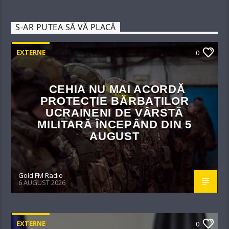
S-AR PUTEA SĂ VĂ PLACĂ
EXTERNE
0
CEHIA NU MAI ACORDĂ
PROTECȚIE BĂRBAȚILOR
UCRAINENI DE VÂRSTĂ
MILITARĂ ÎNCEPÂND DIN 5
AUGUST
Gold FM Radio
6 AUGUST 2026
EXTERNE
0