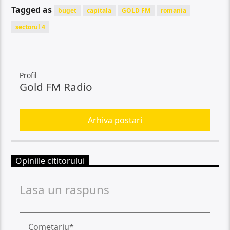
Tagged as
buget
capitala
GOLD FM
romania
sectorul 4
Profil
Gold FM Radio
Arhiva postari
Opiniile cititorului
Lasa un raspuns