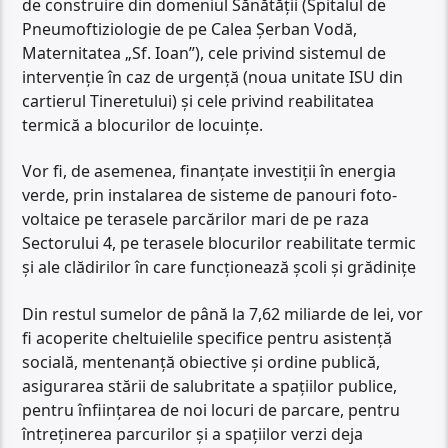
de construire din domeniul Sănătății (Spitalul de
Pneumoftiziologie de pe Calea Șerban Vodă,
Maternitatea „Sf. Ioan”), cele privind sistemul de
intervenție în caz de urgență (noua unitate ISU din
cartierul Tineretului) și cele privind reabilitatea
termică a blocurilor de locuințe.
Vor fi, de asemenea, finanțate investiții în energia
verde, prin instalarea de sisteme de panouri foto-
voltaice pe terasele parcărilor mari de pe raza
Sectorului 4, pe terasele blocurilor reabilitate termic
și ale clădirilor în care funcționează școli și grădinițe
Din restul sumelor de până la 7,62 miliarde de lei, vor
fi acoperite cheltuielile specifice pentru asistență
socială, mentenanță obiective și ordine publică,
asigurarea stării de salubritate a spațiilor publice,
pentru înființarea de noi locuri de parcare, pentru
întreținerea parcurilor și a spațiilor verzi deja