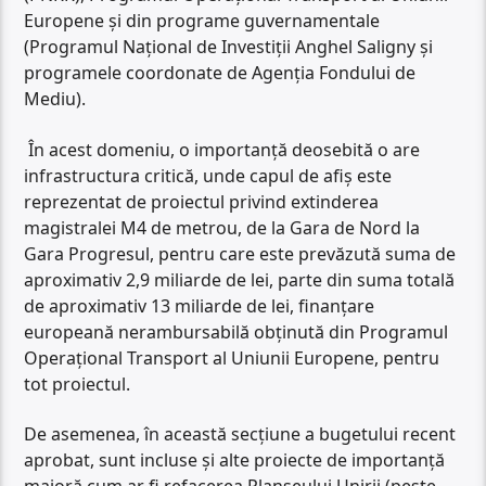
Europene și din programe guvernamentale
(Programul Național de Investiții Anghel Saligny și
programele coordonate de Agenția Fondului de
Mediu).
În acest domeniu, o importanță deosebită o are
infrastructura critică, unde capul de afiș este
reprezentat de proiectul privind extinderea
magistralei M4 de metrou, de la Gara de Nord la
Gara Progresul, pentru care este prevăzută suma de
aproximativ 2,9 miliarde de lei, parte din suma totală
de aproximativ 13 miliarde de lei, finanțare
europeană nerambursabilă obținută din Programul
Operațional Transport al Uniunii Europene, pentru
tot proiectul.
De asemenea, în această secțiune a bugetului recent
aprobat, sunt incluse și alte proiecte de importanță
majoră cum ar fi refacerea Planșeului Unirii (peste