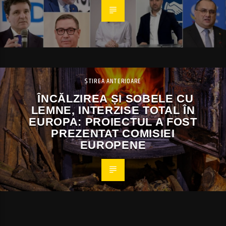
ȘTIREA ANTERIOARE
ÎNCĂLZIREA ȘI SOBELE CU
LEMNE, INTERZISE TOTAL ÎN
EUROPA: PROIECTUL A FOST
PREZENTAT COMISIEI
EUROPENE