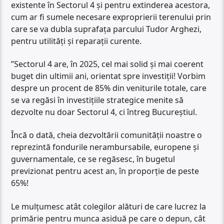
existente în Sectorul 4 și pentru extinderea acestora,
cum ar fi sumele necesare exproprierii terenului prin
care se va dubla suprafața parcului Tudor Arghezi,
pentru utilități și reparații curente.
”Sectorul 4 are, în 2025, cel mai solid și mai coerent
buget din ultimii ani, orientat spre investiții! Vorbim
despre un procent de 85% din veniturile totale, care
se va regăsi în investițiile strategice menite să
dezvolte nu doar Sectorul 4, ci întreg Bucureștiul.
Încă o dată, cheia dezvoltării comunității noastre o
reprezintă fondurile nerambursabile, europene și
guvernamentale, ce se regăsesc, în bugetul
previzionat pentru acest an, în proporție de peste
65%!
Le mulțumesc atât colegilor alături de care lucrez la
primărie pentru munca asiduă pe care o depun, cât