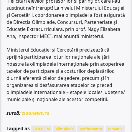
“Felicitări elevilor, profesorilor şi părinţilor, care i-au
susţinut neîntrerupt! La nivelul Ministerului Educaţiei
şi Cercetării, coordonarea olimpiadei a fost asigurată
de Direcţia Olimpiade, Concursuri, Parteneriate şi
Educaţie Extracurriculară, prin prof. Nagy Elisabeta
Ana, inspector MEC”, mai anunţă ministerul.
Ministerul Educaţiei şi Cercetării precizează că
sprijină participarea loturilor naţionale ale ţării
noastre la olimpiadele internaţionale prin acoperirea
taxelor de participare şi a costurilor deplasărilor,
diurnă aferentă zilelor de şedere, precum şi în
organizarea şi desfăşurarea etapelor ce preced
olimpiadele internaţionale – etapele locale/ judeţene/
municipale şi naţionale ale acestor competiţii.
sursă:
ziuanews.ro
Tagged as
GOLD FM
olimpiada
performanta
romania