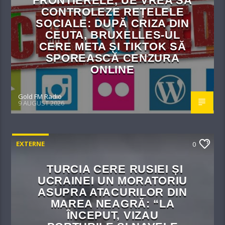
FRONTIERELE, UE VREA SĂ
CONTROLEZE REȚELELE
SOCIALE: DUPĂ CRIZA DIN
CEUTA, BRUXELLES-UL
CERE META ȘI TIKTOK SĂ
SPOREASCĂ CENZURA
ONLINE
Gold FM Radio
9 AUGUST 2026
EXTERNE
0
TURCIA CERE RUSIEI ȘI
UCRAINEI UN MORATORIU
ASUPRA ATACURILOR DIN
MAREA NEAGRĂ: “LA
ÎNCEPUT, VIZAU