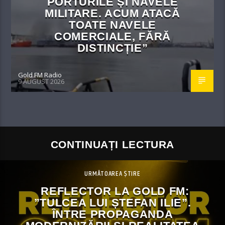
PORTURILE ȘI NAVELE
MILITARE. ACUM ATACĂ
TOATE NAVELE
COMERCIALE, FĂRĂ
DISTINCȚIE”
Gold FM Radio
9 AUGUST 2026
CONTINUAȚI LECTURA
URMĂTOAREA ȘTIRE
REFLECTOR LA GOLD FM:
”TULCEA LUI ȘTEFAN ILIE”.
ÎNTRE PROPAGANDA