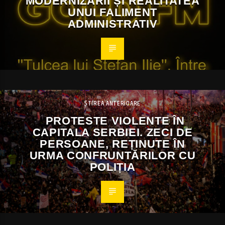
MODERNIZĂRII ȘI REALITATEA
UNUI FALIMENT
ADMINISTRATIV
ȘTIREA ANTERIOARE
PROTESTE VIOLENTE ÎN
CAPITALA SERBIEI. ZECI DE
PERSOANE, REȚINUTE ÎN
URMA CONFRUNTĂRILOR CU
POLIȚIA