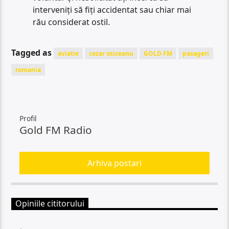
interveniți să fiți accidentat sau chiar mai
rău considerat ostil.
Tagged as
aviatie
cezar osiceanu
GOLD FM
pasageri
romania
Profil
Gold FM Radio
Arhiva postari
Opiniile cititorului