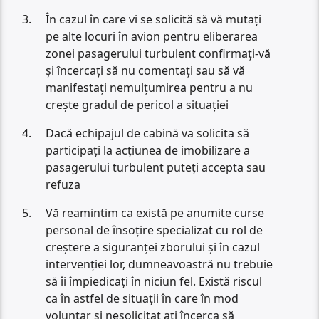
În cazul în care vi se solicită să vă mutați
pe alte locuri în avion pentru eliberarea
zonei pasagerului turbulent confirmați-vă
și încercați să nu comentați sau să vă
manifestați nemulțumirea pentru a nu
crește gradul de pericol a situației
Dacă echipajul de cabină va solicita să
participați la acțiunea de imobilizare a
pasagerului turbulent puteți accepta sau
refuza
Vă reamintim ca există pe anumite curse
personal de însoțire specializat cu rol de
creștere a siguranței zborului și în cazul
intervenției lor, dumneavoastră nu trebuie
să îi împiedicați în niciun fel. Există riscul
ca în astfel de situații în care în mod
voluntar și nesolicitat ați încerca să