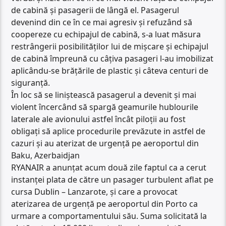
de cabină și pasagerii de lângă el. Pasagerul
devenind din ce în ce mai agresiv și refuzând să
coopereze cu echipajul de cabină, s-a luat măsura
restrângerii posibilităților lui de mișcare și echipajul
de cabină împreună cu câțiva pasageri l-au imobilizat
aplicându-se brățările de plastic și câteva centuri de
siguranță.
În loc să se liniștească pasagerul a devenit și mai
violent încercând să spargă geamurile hublourile
laterale ale avionului astfel încât piloții au fost
obligați să aplice procedurile prevăzute in astfel de
cazuri și au aterizat de urgență pe aeroportul din
Baku, Azerbaidjan
RYANAIR a anunțat acum două zile faptul ca a cerut
instanței plata de către un pasager turbulent aflat pe
cursa Dublin – Lanzarote, și care a provocat
aterizarea de urgență pe aeroportul din Porto ca
urmare a comportamentului său. Suma solicitată la