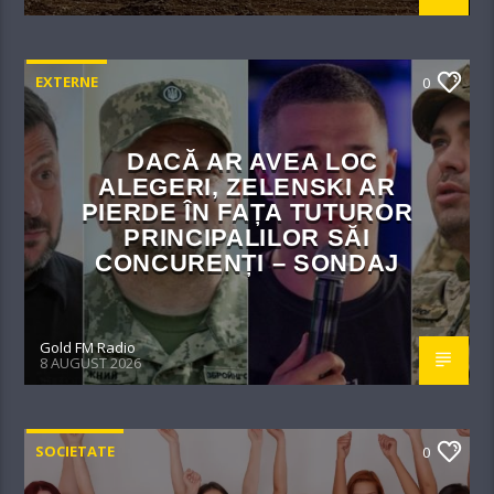
EXTERNE
0
DACĂ AR AVEA LOC
ALEGERI, ZELENSKI AR
PIERDE ÎN FAȚA TUTUROR
PRINCIPALILOR SĂI
CONCURENȚI – SONDAJ
Gold FM Radio
8 AUGUST 2026
SOCIETATE
0