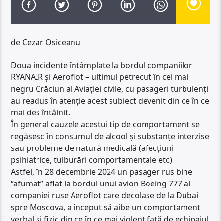
de Cezar Osiceanu
Doua incidente întâmplate la bordul companiilor
RYANAIR și Aeroflot – ultimul petrecut în cel mai
negru Crăciun al Aviației civile, cu pasageri turbulenți
au readus în atenție acest subiect devenit din ce în ce
mai des întâlnit.
În general cauzele acestui tip de comportament se
regăsesc în consumul de alcool și substanțe interzise
sau probleme de natură medicală (afecțiuni
psihiatrice, tulburări comportamentale etc)
Astfel, în 28 decembrie 2024 un pasager rus bine
“afumat” aflat la bordul unui avion Boeing 777 al
companiei ruse Aeroflot care decolase de la Dubai
spre Moscova, a început să aibe un comportament
verbal și fizic din ce în ce mai violent față de echipajul