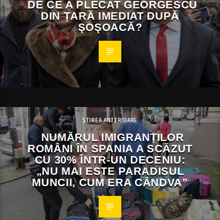
DE CE A PLECAT GEORGESCU
DIN ȚARĂ IMEDIAT DUPĂ
ŞOŞOACĂ?
ȘTIREA ANTERIOARE
NUMĂRUL IMIGRANȚILOR
ROMÂNI ÎN SPANIA A SCĂZUT
CU 30% ÎNTR-UN DECENIU:
„NU MAI ESTE PARADISUL
MUNCII, CUM ERA CÂNDVA”