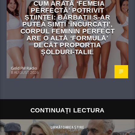
CUM ARATĂ ‘FEMEIA
PERFECTĂ’ POTRIVIT
ȘTIINȚEI: BĂRBAȚII S-AR
PUTEA SIMȚI ‘ÎNCURCAȚI’,
CORPUL FEMININ PERFECT
ARE O ALTĂ ‘FORMULĂ’
DECÂT PROPORȚIA
ȘOLDURI-TALIE
Gold FM Radio
8 AUGUST 2026
CONTINUAȚI LECTURA
URMĂTOAREA ȘTIRE