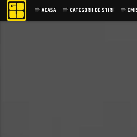
ACASA
CATEGORII DE STIRI
EMI