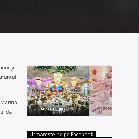
iuni și
Anunțul
e Marina
trictă
Urmareste-ne pe Facebook