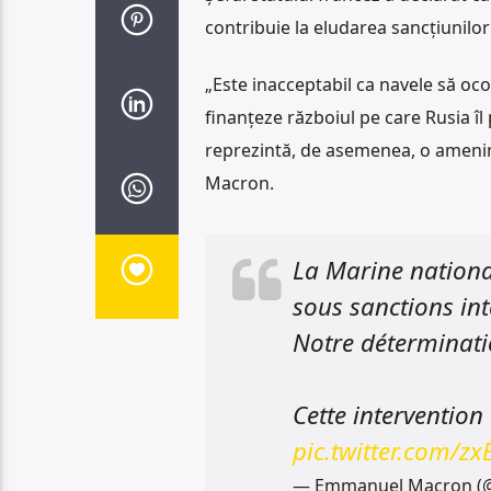
contribuie la eludarea sancțiunilo
„Este inacceptabil ca navele să oco
finanțeze războiul pe care Rusia îl
reprezintă, de asemenea, o amenin
Macron.
La Marine nationa
sous sanctions int
Notre déterminatio
Cette intervention
pic.twitter.com/zx
— Emmanuel Macron 