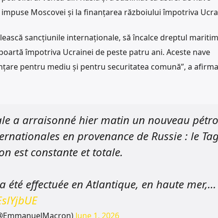
r impuse Moscovei și la finanțarea războiului împotriva Ucra
lească sancțiunile internaționale, să încalce dreptul maritim
 poartă împotriva Ucrainei de peste patru ani. Aceste nave
țare pentru mediu și pentru securitatea comună”, a afirma
le a arraisonné hier matin un nouveau pétro
ernationales en provenance de Russie : le Tag
n est constante et totale.
 a été effectuée en Atlantique, en haute mer,…
EslYjbUE
(@EmmanuelMacron)
June 1, 2026