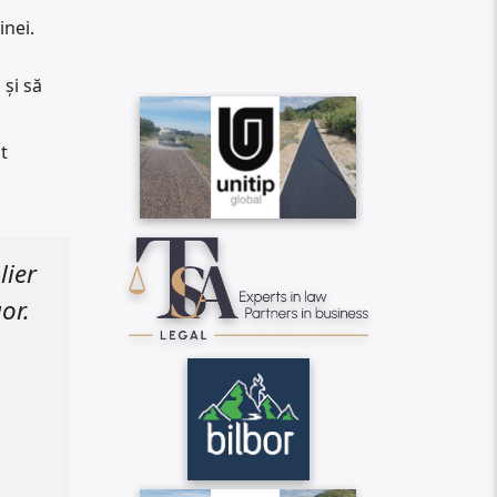
inei.
 și să
t
lier
or.