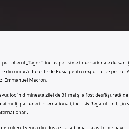
 petrolierul „Tagor”, inclus pe listele internaționale de sancț
ote din umbră” folosite de Rusia pentru exportul de petrol. 
cez, Emmanuel Macron.
avut loc în dimineața zilei de 31 mai și a fost desfășurată d
i mulți parteneri internaționali, inclusiv Regatul Unit, „în s
ternațional”.
 petrolierul venea din Rusia și a subliniat că astfel de nave