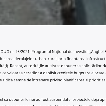
 OUG nr. 95/2021, Programul Național de Investiții „Anghel S
ucerea decalajelor urban–rural, prin finanțarea infrastruct
ități). Recent, autoritățile au sistat depunerea solicitărilor d
ă ce valoarea cererilor a depășit creditele bugetare alocate
are ridică semne de întrebare privind planificarea și prioritiz
tfel că depunerile noi au fost suspendate; proiectele deja ap