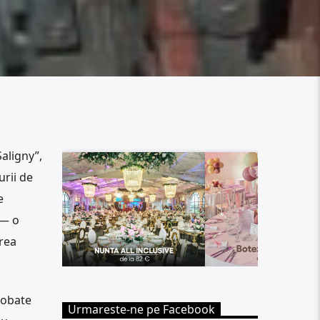
aligny”,
urii de
e
 — o
area
robate
Urmareste-ne pe Facebook