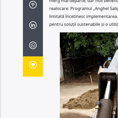
merg mai departe, dar noii benefic
realocare. Programul „Anghel Salig
limitată încetinesc implementarea. E
pentru soluții sustenabile și o utili