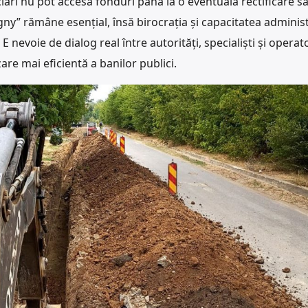
iari nu pot accesa fonduri până la o eventuală rectificare s
ny” rămâne esențial, însă birocrația și capacitatea administ
 nevoie de dialog real între autorități, specialiști și operat
zare mai eficientă a banilor publici.