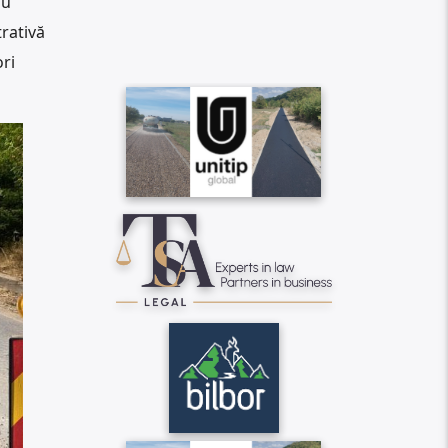
au
rativă
ori