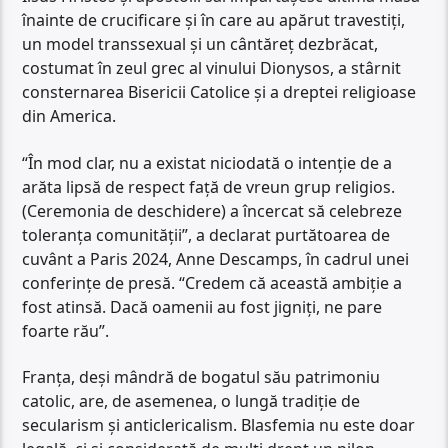
înainte de crucificare și în care au apărut travestiți,
un model transsexual și un cântăreț dezbrăcat,
costumat în zeul grec al vinului Dionysos, a stârnit
consternarea Bisericii Catolice și a dreptei religioase
din America.
“În mod clar, nu a existat niciodată o intenție de a
arăta lipsă de respect față de vreun grup religios.
(Ceremonia de deschidere) a încercat să celebreze
toleranța comunității”, a declarat purtătoarea de
cuvânt a Paris 2024, Anne Descamps, în cadrul unei
conferințe de presă. “Credem că această ambiție a
fost atinsă. Dacă oamenii au fost jigniți, ne pare
foarte rău”.
Franța, deși mândră de bogatul său patrimoniu
catolic, are, de asemenea, o lungă tradiție de
secularism și anticlericalism. Blasfemia nu este doar