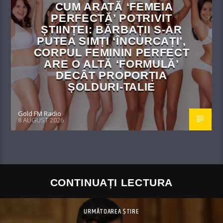
CUM ARATĂ ‘FEMEIA
PERFECTĂ’ POTRIVIT
ȘTIINȚEI: BĂRBAȚII S-AR
PUTEA SIMȚI ‘ÎNCURCAȚI’,
CORPUL FEMININ PERFECT
ARE O ALTĂ ‘FORMULĂ’
DECÂT PROPORȚIA
ȘOLDURI-TALIE
Gold FM Radio
8 AUGUST 2026
CONTINUAȚI LECTURA
URMĂTOAREA ȘTIRE