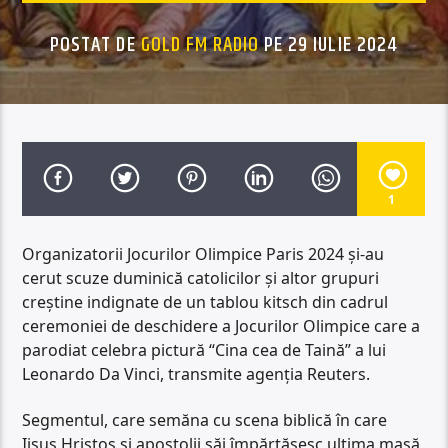
POSTAT DE
GOLD FM RADIO
PE 29 IULIE 2024
1
Organizatorii Jocurilor Olimpice Paris 2024 și-au
cerut scuze duminică catolicilor și altor grupuri
creștine indignate de un tablou kitsch din cadrul
ceremoniei de deschidere a Jocurilor Olimpice care a
parodiat celebra pictură “Cina cea de Taină” a lui
Leonardo Da Vinci, transmite agenția Reuters.
Segmentul, care semăna cu scena biblică în care
Iisus Hristos și apostolii săi împărtășesc ultima masă