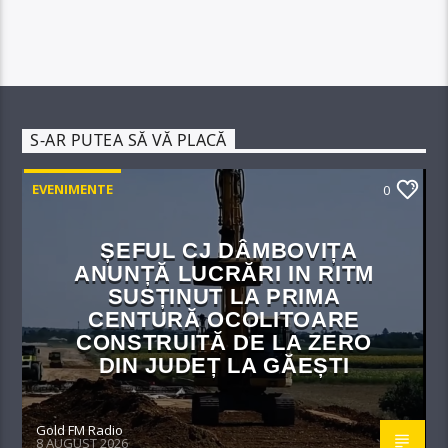
S-AR PUTEA SĂ VĂ PLACĂ
EVENIMENTE
0
ȘEFUL CJ DÂMBOVIȚA
ANUNȚĂ LUCRĂRI IN RITM
SUSȚINUT LA PRIMA
CENTURĂ OCOLITOARE
CONSTRUITĂ DE LA ZERO
DIN JUDEȚ LA GĂEȘTI
Gold FM Radio
8 AUGUST 2026