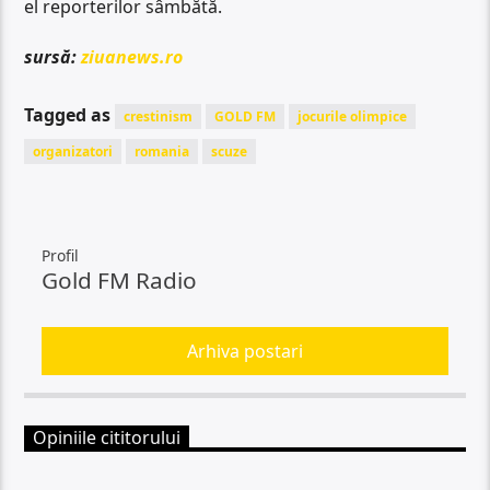
el reporterilor sâmbătă.
sursă:
ziuanews.ro
Tagged as
crestinism
GOLD FM
jocurile olimpice
organizatori
romania
scuze
Profil
Gold FM Radio
Arhiva postari
Opiniile cititorului