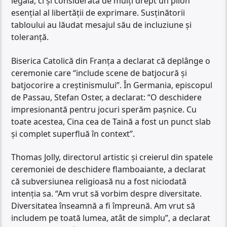
legală, ci și considerată de mulți drept un pilon
esențial al libertății de exprimare. Susținătorii
tabloului au lăudat mesajul său de incluziune și
toleranță.
Biserica Catolică din Franța a declarat că deplânge o
ceremonie care “include scene de batjocură și
batjocorire a creștinismului”. În Germania, episcopul
de Passau, Stefan Oster, a declarat: “O deschidere
impresionantă pentru jocuri sperăm pașnice. Cu
toate acestea, Cina cea de Taină a fost un punct slab
și complet superfluă în context”.
Thomas Jolly, directorul artistic și creierul din spatele
ceremoniei de deschidere flamboaiante, a declarat
că subversiunea religioasă nu a fost niciodată
intenția sa. “Am vrut să vorbim despre diversitate.
Diversitatea înseamnă a fi împreună. Am vrut să
includem pe toată lumea, atât de simplu”, a declarat