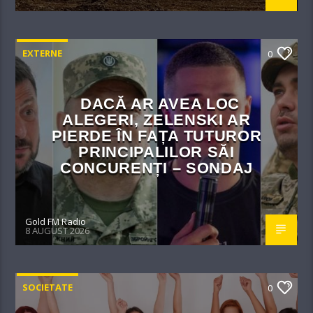
EXTERNE
0
DACĂ AR AVEA LOC
ALEGERI, ZELENSKI AR
PIERDE ÎN FAȚA TUTUROR
PRINCIPALILOR SĂI
CONCURENȚI – SONDAJ
Gold FM Radio
8 AUGUST 2026
SOCIETATE
0