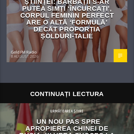
ȘTIINȚEI: BĂRBAȚII S-AR
PUTEA SIMȚI ‘ÎNCURCAȚI’,
CORPUL FEMININ PERFECT
ARE O ALTĂ ‘FORMULĂ’
DECÂT PROPORȚIA
ȘOLDURI-TALIE
Gold FM Radio
8 AUGUST 2026
CONTINUAȚI LECTURA
URMĂTOAREA ȘTIRE
UN NOU PAS SPRE
APROPIEREA CHINEI DE