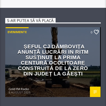
S-AR PUTEA SĂ VĂ PLACĂ
EVENIMENTE
0
ȘEFUL CJ DÂMBOVIȚA
ANUNȚĂ LUCRĂRI IN RITM
SUSȚINUT LA PRIMA
CENTURĂ OCOLITOARE
CONSTRUITĂ DE LA ZERO
DIN JUDEȚ LA GĂEȘTI
Gold FM Radio
8 AUGUST 2026