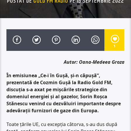
POSTAT DE
GOLD FM RADIO
PE 13 SEPTEMBRIE 2022
1
Autor: Oana-Medeea Groza
În emisiunea „Ce-i în Gușă, și-n căpușă”,
prezentată de Cozmin Gușă la Radio Gold FM,
discuția s-a axat pe mișcările strategice din
domeniul energiei și al gazelor, Sorin Roșca
Stănescu venind cu dezvăluiri importante despre
adevărații furnizori de gaze din Europa.
Toate țările UE, cu excepția câtorva, s-au dus după