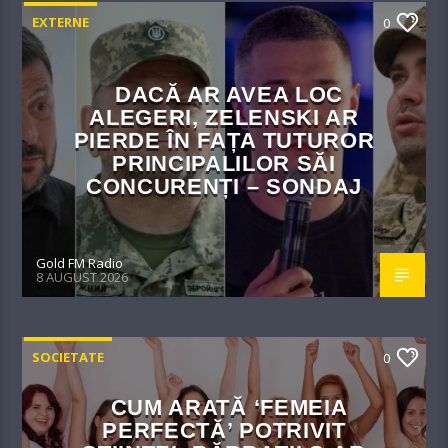
EXTERNE
0
DACĂ AR AVEA LOC
ALEGERI, ZELENSKI AR
PIERDE ÎN FAȚA TUTUROR
PRINCIPALILOR SĂI
CONCURENȚI – SONDAJ
Gold FM Radio
8 AUGUST 2026
SOCIETATE
0
CUM ARATĂ ‘FEMEIA
PERFECTĂ’ POTRIVIT