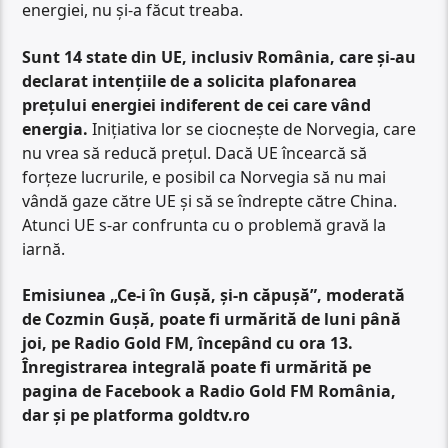
energiei, nu și-a făcut treaba.
Sunt 14 state din UE, inclusiv România, care și-au
declarat intențiile de a solicita plafonarea
prețului energiei indiferent de cei care vând
energia.
Inițiativa lor se ciocnește de Norvegia, care
nu vrea să reducă prețul. Dacă UE încearcă să
forțeze lucrurile, e posibil ca Norvegia să nu mai
vândă gaze către UE și să se îndrepte către China.
Atunci UE s-ar confrunta cu o problemă gravă la
iarnă.
Emisiunea „Ce-i în Gușă, și-n căpușă”, moderată
de Cozmin Gușă, poate fi urmărită de luni până
joi, pe Radio Gold FM, începând cu ora 13.
Înregistrarea integrală poate fi urmărită pe
pagina de Facebook a Radio Gold FM România,
dar și pe platforma goldtv.ro