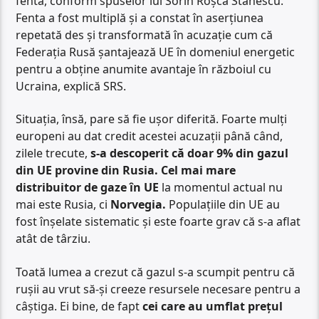
fentă, conform spuselor lui Sorin Roșca Stănescu.
Fenta a fost multiplă și a constat în aserțiunea
repetată des și transformată în acuzație cum că
Federația Rusă șantajează UE în domeniul energetic
pentru a obține anumite avantaje în războiul cu
Ucraina, explică SRS.
Situația, însă, pare să fie ușor diferită. Foarte mulți
europeni au dat credit acestei acuzații până când,
zilele trecute,
s-a descoperit că doar 9% din gazul
din UE provine din Rusia.
Cel mai mare
distribuitor de gaze în UE
la momentul actual nu
mai este Rusia, ci
Norvegia.
Populațiile din UE au
fost înșelate sistematic și este foarte grav că s-a aflat
atât de târziu.
Toată lumea a crezut că gazul s-a scumpit pentru că
rușii au vrut să-și creeze resursele necesare pentru a
câștiga. Ei bine, de fapt
cei care au umflat prețul