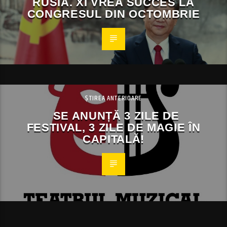
RUSIA. XI VREA SUCCES LA
CONGRESUL DIN OCTOMBRIE
ȘTIREA ANTERIOARE
SE ANUNȚĂ 3 ZILE DE
FESTIVAL, 3 ZILE DE MAGIE ÎN
CAPITALĂ!