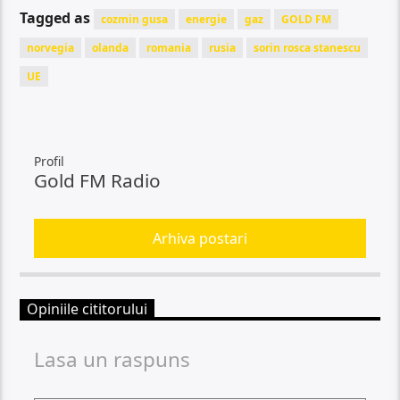
Tagged as
cozmin gusa
energie
gaz
GOLD FM
norvegia
olanda
romania
rusia
sorin rosca stanescu
UE
Profil
Gold FM Radio
Arhiva postari
Opiniile cititorului
Lasa un raspuns