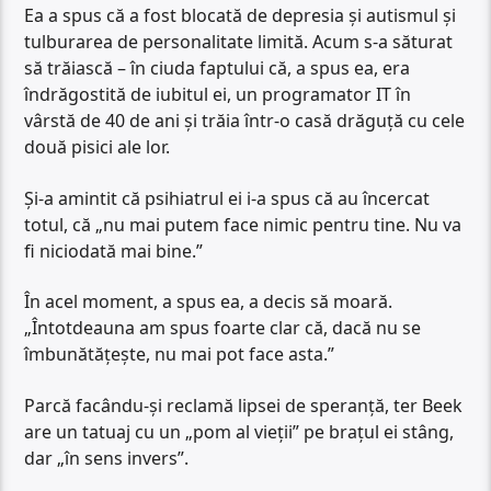
Ea a spus că a fost blocată de depresia și autismul și
tulburarea de personalitate limită. Acum s-a săturat
să trăiască – în ciuda faptului că, a spus ea, era
îndrăgostită de iubitul ei, un programator IT în
vârstă de 40 de ani și trăia într-o casă drăguță cu cele
două pisici ale lor.
Și-a amintit că psihiatrul ei i-a spus că au încercat
totul, că „nu mai putem face nimic pentru tine. Nu va
fi niciodată mai bine.”
În acel moment, a spus ea, a decis să moară.
„Întotdeauna am spus foarte clar că, dacă nu se
îmbunătățește, nu mai pot face asta.”
Parcă facându-și reclamă lipsei de speranță, ter Beek
are un tatuaj cu un „pom al vieții” pe brațul ei stâng,
dar „în sens invers”.