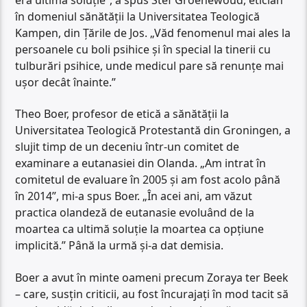
în domeniul sănătății la Universitatea Teologică
Kampen, din Țările de Jos. „Văd fenomenul mai ales la
persoanele cu boli psihice și în special la tinerii cu
tulburări psihice, unde medicul pare să renunțe mai
ușor decât înainte.”
Theo Boer, profesor de etică a sănătății la
Universitatea Teologică Protestantă din Groningen, a
slujit timp de un deceniu într-un comitet de
examinare a eutanasiei din Olanda. „Am intrat în
comitetul de evaluare în 2005 și am fost acolo până
în 2014”, mi-a spus Boer. „În acei ani, am văzut
practica olandeză de eutanasie evoluând de la
moartea ca ultimă soluție la moartea ca opțiune
implicită.” Până la urmă și-a dat demisia.
Boer a avut în minte oameni precum Zoraya ter Beek
– care, susțin criticii, au fost încurajați în mod tacit să