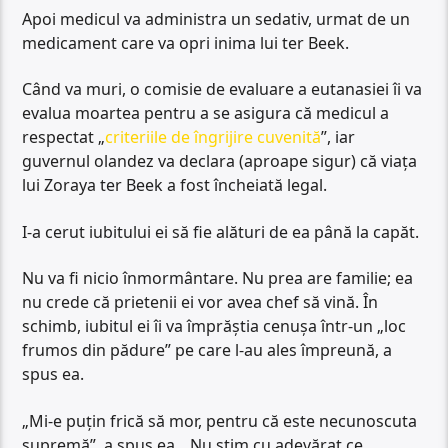
Apoi medicul va administra un sedativ, urmat de un
medicament care va opri inima lui ter Beek.
Când va muri, o comisie de evaluare a eutanasiei îi va
evalua moartea pentru a se asigura că medicul a
respectat „
criteriile de îngrijire cuvenită
”, iar
guvernul olandez va declara (aproape sigur) că viața
lui Zoraya ter Beek a fost încheiată legal.
I-a cerut iubitului ei să fie alături de ea până la capăt.
Nu va fi nicio înmormântare. Nu prea are familie; ea
nu crede că prietenii ei vor avea chef să vină. În
schimb, iubitul ei îi va împrăștia cenușa într-un „loc
frumos din pădure” pe care l-au ales împreună, a
spus ea.
„Mi-e puțin frică să mor, pentru că este necunoscuta
supremă”, a spus ea. „Nu știm cu adevărat ce