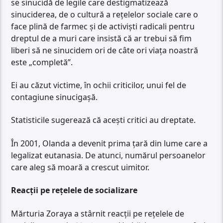
se sinucidă de legile care destigmatizează
sinuciderea, de o cultură a rețelelor sociale care o
face plină de farmec și de activiști radicali pentru
dreptul de a muri care insistă că ar trebui să fim
liberi să ne sinucidem ori de câte ori viața noastră
este „completă”.
Ei au căzut victime, în ochii criticilor, unui fel de
contagiune sinucigașă.
Statisticile sugerează că acești critici au dreptate.
În 2001, Olanda a devenit prima țară din lume care a
legalizat eutanasia. De atunci, numărul persoanelor
care aleg să moară a crescut uimitor.
Reacții pe rețelele de socializare
Mărturia Zoraya a stârnit reacții pe rețelele de