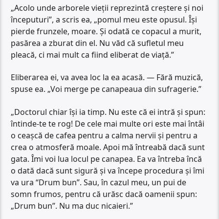
„Acolo unde arborele vieții reprezintă creștere și noi
începuturi”, a scris ea, „pomul meu este opusul. Își
pierde frunzele, moare. Și odată ce copacul a murit,
pasărea a zburat din el. Nu văd că sufletul meu
pleacă, ci mai mult ca fiind eliberat de viață.”
Eliberarea ei, va avea loc la ea acasă. — Fără muzică,
spuse ea. „Voi merge pe canapeaua din sufragerie.”
„Doctorul chiar își ia timp. Nu este că ei intră și spun:
întinde-te te rog! De cele mai multe ori este mai întâi
o ceașcă de cafea pentru a calma nervii și pentru a
crea o atmosferă moale. Apoi mă întreabă dacă sunt
gata. Îmi voi lua locul pe canapea. Ea va întreba încă
o dată dacă sunt sigură și va începe procedura și îmi
va ura “Drum bun”. Sau, în cazul meu, un pui de
somn frumos, pentru că urăsc dacă oamenii spun:
„Drum bun”. Nu ma duc nicaieri.”