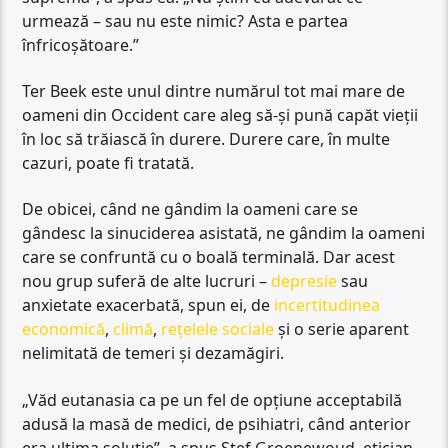
urmează – sau nu este nimic? Asta e partea
înfricoșătoare.”
Ter Beek este unul dintre numărul tot mai mare de
oameni din Occident care aleg să-și pună capăt vieții
în loc să trăiască în durere. Durere care, în multe
cazuri, poate fi tratată.
De obicei, când ne gândim la oameni care se
gândesc la sinuciderea asistată, ne gândim la oameni
care se confruntă cu o boală terminală. Dar acest
nou grup suferă de alte lucruri –
depresie
sau
anxietate exacerbată, spun ei, de
incertitudinea
economică
,
climă
,
rețelele sociale
și o serie aparent
nelimitată de temeri și dezamăgiri.
„Văd eutanasia ca pe un fel de opțiune acceptabilă
adusă la masă de medici, de psihiatri, când anterior
era ultima soluție”, a spus Stef Groenewoud, etician