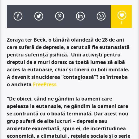
1
Zoraya ter Beek, o tânără olandeză de 28 de ani
care suferă de depresie, a cerut să fie eutanasiată
pentru suferință psihică.
Unii activiști pentru
dreptul de a muri doresc ca toată lumea să aibă
acces la eutanasie, chiar și tinerii cu boli mintale.
A devenit sinuciderea “contagioasă”? se întreaba
o ancheta
FreePress
“De obicei, când ne gândim la oameni care
apeleaza la eutanasie, ne gândim la oameni care
se confruntă cu o boală terminală. Dar acest nou
grup suferă de alte lucruri – depresie sau
anxietate exacerbată, spun ei, de incertitudinea
economică, a climatului , rețelele sociale și o serie