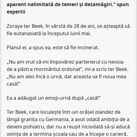
aparent nelimitată de temeri și dezamăgiri.” spun
expertii
Zoraya ter Beek, în vârstă de 28 de ani, se așteaptă să
fie eutanasiată la începutul lunii mai.
Planul ei, a spus ea, este să fie incinerat.
„Nu am vrut să-mi împovărez partenerul cu nevoia
de a păstra mormântul ordonat”, mi-a scris ter Beek.
„Nu am ales încă o urnă, dar aceasta va fi noua mea
casă!”
Ea a adăugat un emoji-urnă după „casă!”
Ter Beek, care locuiește într-un orășel olandez de
lângă granița cu Germania, a avut odată ambiția de a
deveni psihiatru, dar nu a reușit niciodată să-și aducă
voința de a termina școala sau de a începe o carieră.