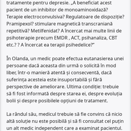
tratamente pentru depresie. „A beneficiat acest
pacient de un inhibitor de monoaminoxidază?
Terapie electroconvulsiva? Regulatoare de dispoziție?
Pramipexol? stimulare magnetică transcraniană
repetitivă? Metilfenidat? A încercat mai multe linii de
psihoterapie precum EMDR , ACT, psihanaliza, CBT
etc.? ? A încercat ea terapii psihedelice?”
În Olanda, un medic poate efectua eutanasierea unei
persoane dacă aceasta din urmă o solicită în mod
liber, într-o manieră atentă și consecventă, dacă
suferința acesteia este insuportabilă și fără
perspective de ameliorare. Ultima condiție: trebuie
să fi fost informată despre starea ei, despre evoluția
bolii și despre posibilele opțiuni de tratament.
La rândul său, medicul trebuie să fie convins că nicio
altă soluție nu este posibilă și să fi consultat cel puțin
un alt medic independent care a examinat pacientul.