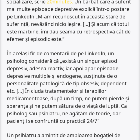
socializare, scrie
20minutes.
Un bărbat care a suferit
mai multe episoade depresive explică într-o postare
pe LinkedIn „M-am recunoscut în această stare de
suferință, nevăzând nicio ieșire. […] Și acum că totul
este mai bine, îmi dau seama cu retrospectivă cât de
efemer și episodic este.”
În același fir de comentarii de pe LinkedIn, un
psiholog consideră că „există un singur episod
depresiv, adesea reactiv, iar apoi apar episoade
depresive multiple și endogene, susținute de o
personalitate patologică de tip obsesiv, dependent
etc. […] În ciuda tratamentelor și terapiilor
medicamentoase, după un timp, ne putem pierde și
speranța și ne putem sătura de o viață de luptă. Ca
psiholog sau psihiatru, ne agățăm de teorie, dar
pacienții se confruntă cu practică 24/7″
Un psihiatru a amintit de amploarea bogăției de