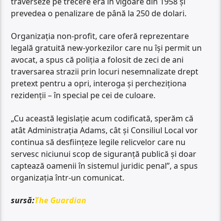
traverseze pe trecere era în vigoare din 1958 și
prevedea o penalizare de până la 250 de dolari.
Organizația non-profit, care oferă reprezentare
legală gratuită new-yorkezilor care nu își permit un
avocat, a spus că poliția a folosit de zeci de ani
traversarea strazii prin locuri nesemnalizate drept
pretext pentru a opri, interoga și percheziționa
rezidenții – în special pe cei de culoare.
„Cu această legislație acum codificată, sperăm că
atât Administrația Adams, cât și Consiliul Local vor
continua să desființeze legile relicvelor care nu
servesc niciunui scop de siguranță publică și doar
captează oamenii în sistemul juridic penal”, a spus
organizația într-un comunicat.
sursă:
The Guardian