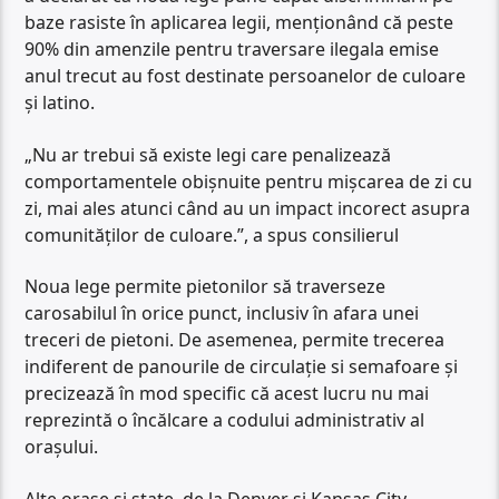
baze rasiste în aplicarea legii, menționând că peste
90% din amenzile pentru traversare ilegala emise
anul trecut au fost destinate persoanelor de culoare
și latino.
„Nu ar trebui să existe legi care penalizează
comportamentele obișnuite pentru mișcarea de zi cu
zi, mai ales atunci când au un impact incorect asupra
comunităților de culoare.”, a spus consilierul
Noua lege permite pietonilor să traverseze
carosabilul în orice punct, inclusiv în afara unei
treceri de pietoni. De asemenea, permite trecerea
indiferent de panourile de circulație si semafoare și
precizează în mod specific că acest lucru nu mai
reprezintă o încălcare a codului administrativ al
orașului.
Alte orașe și state, de la Denver și Kansas City,