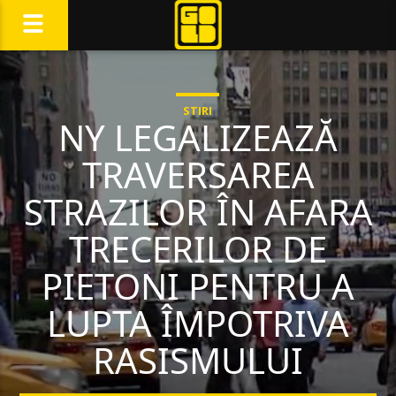
STIRI
NY LEGALIZEAZĂ
TRAVERSAREA
STRAZILOR ÎN AFARA
TRECERILOR DE
PIETONI PENTRU A
LUPTA ÎMPOTRIVA
RASISMULUI