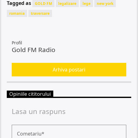
Tagged as
GOLD FM
legalizare
lege
new york
romania
traversare
Profil
Gold FM Radio
Arhiva postari
Opiniile cititorului
Lasa un raspuns