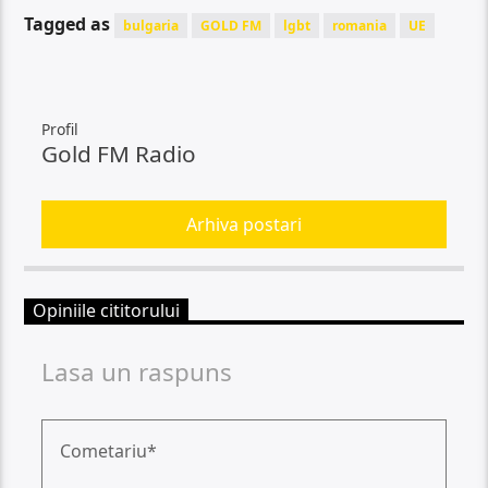
Tagged as
bulgaria
GOLD FM
lgbt
romania
UE
Profil
Gold FM Radio
Arhiva postari
Opiniile cititorului
Lasa un raspuns