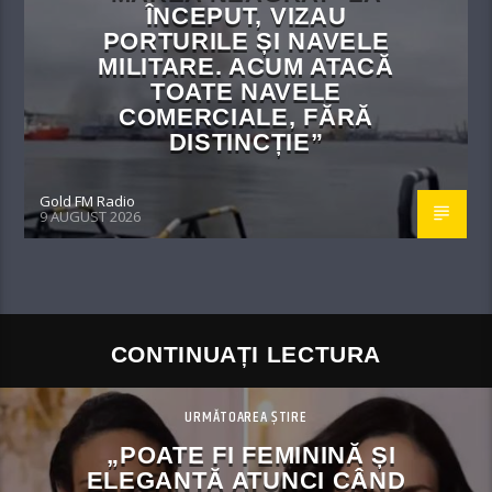
ÎNCEPUT, VIZAU
PORTURILE ȘI NAVELE
MILITARE. ACUM ATACĂ
TOATE NAVELE
COMERCIALE, FĂRĂ
DISTINCȚIE”
Gold FM Radio
9 AUGUST 2026
CONTINUAȚI LECTURA
URMĂTOAREA ȘTIRE
„POATE FI FEMININĂ ȘI
ELEGANTĂ ATUNCI CÂND