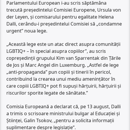
Parlamentului European i-au scris săptămâna
trecută președintelui Comisiei Europene, Ursula von
der Leyen, și comisarului pentru egalitate Helena
Dalli, cerându-i președintelui Comisiei să „condamne
urgent” noua lege.
„Această lege este un atac direct asupra comunității
LGBTIQ+ – în special asupra copiilor”, au scris
copreședinții grupului Kim van Sparrentak din Țările
de Jos și Marc Angel din Luxemburg. „Astfel de lege
„anti-propaganda” pun copiii și tinerii în pericol,
contribuind la crearea unui mediu amenințător în
care copiii LGBTIQ+ pot fi supuși hărțuirii, hărțuirii și
riscurilor sporite legate de sănătate.”
Comisia Europeană a declarat că, pe 13 august, Dalli
a trimis o scrisoare ministrului bulgar al Educației și
Științei, Galin Tsokov, „pentru a solicita informații
suplimentare despre legislație”.