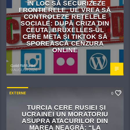
ÎN LOC SĂ SECURIZEZE
FRONTIERELE, UE VREA SĂ
CONTROLEZE REȚELELE
SOCIALE: DUPĂ CRIZA DIN
CEUTA, BRUXELLES-UL
CERE META ȘI TIKTOK SĂ
SPOREASCĂ CENZURA
ONLINE
Gold FM Radio
9 AUGUST 2026
EXTERNE
0
TURCIA CERE RUSIEI ȘI
UCRAINEI UN MORATORIU
ASUPRA ATACURILOR DIN
MAREA NEAGRĂ: “LA