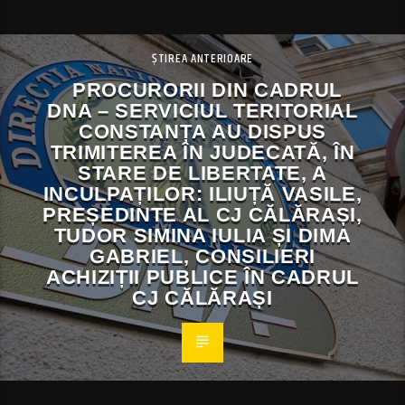
ȘTIREA ANTERIOARE
PROCURORII DIN CADRUL
DNA – SERVICIUL TERITORIAL
CONSTANȚA AU DISPUS
TRIMITEREA ÎN JUDECATĂ, ÎN
STARE DE LIBERTATE, A
INCULPAȚILOR: ILIUȚĂ VASILE,
PREȘEDINTE AL CJ CĂLĂRAȘI,
TUDOR SIMINA IULIA ȘI DIMA
GABRIEL, CONSILIERI
ACHIZIȚII PUBLICE ÎN CADRUL
CJ CĂLĂRAȘI