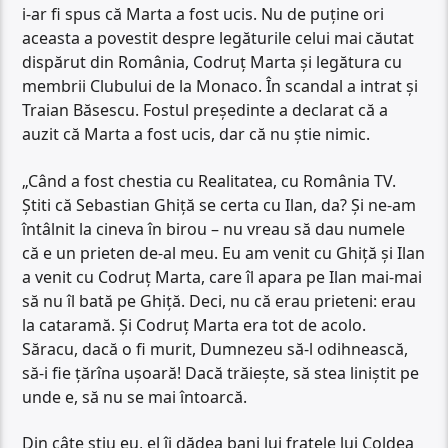
i-ar fi spus că Marta a fost ucis. Nu de puține ori
aceasta a povestit despre legăturile celui mai căutat
dispărut din România, Codruț Marta și legătura cu
membrii Clubului de la Monaco. În scandal a intrat și
Traian Băsescu. Fostul președinte a declarat că a
auzit că Marta a fost ucis, dar că nu știe nimic.
„Când a fost chestia cu Realitatea, cu România TV.
Știti că Sebastian Ghiță se certa cu Ilan, da? Și ne-am
întâlnit la cineva în birou – nu vreau să dau numele
că e un prieten de-al meu. Eu am venit cu Ghiță și Ilan
a venit cu Codruț Marta, care îl apara pe Ilan mai-mai
să nu îl bată pe Ghiță. Deci, nu că erau prieteni: erau
la cataramă. Și Codruț Marta era tot de acolo.
Săracu, dacă o fi murit, Dumnezeu să-l odihnească,
să-i fie țărîna ușoară! Dacă trăiește, să stea liniștit pe
unde e, să nu se mai întoarcă.
Din câte știu eu, el îi dădea bani lui fratele lui Coldea