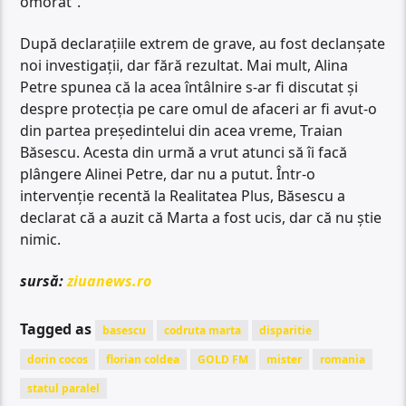
omorât”.
După declarațiile extrem de grave, au fost declanșate
noi investigații, dar fără rezultat. Mai mult, Alina
Petre spunea că la acea întâlnire s-ar fi discutat și
despre protecția pe care omul de afaceri ar fi avut-o
din partea președintelui din acea vreme, Traian
Băsescu. Acesta din urmă a vrut atunci să îi facă
plângere Alinei Petre, dar nu a putut. Într-o
intervenție recentă la Realitatea Plus, Băsescu a
declarat că a auzit că Marta a fost ucis, dar că nu știe
nimic.
sursă:
ziuanews.ro
Tagged as
basescu
codruta marta
disparitie
dorin cocos
florian coldea
GOLD FM
mister
romania
statul paralel