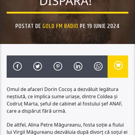
DISPARĂ!”
POSTAT DE
GOLD FM RADIO
PE 19 IUNIE 2024
Omul de afaceri Dorin Cocoș a dezvăluit legătura
neștiută, ce implica sume uriașe, dintre Coldea și
Codruț Marta, șeful de cabinet al fostului șef ANAF,
care a dispărut fără urmă.
De altfel, Alina Petre Măgureanu, fosta soție a fiului
lui Virgil Măgureanu dezvăluia după divorț că soțul ei