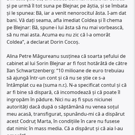
și pe urmă îl tot suna pe Blejnar, pe ăștia, și se îmbata
și le spunea: Bă, iar a venit nenorocitul ăsta. I-am dat
bani. Vă dați seama, afla imediat Coldea și îl chema
pe Blejnar: Bă, spune-i lui ăsta să nu mai vorbească,
să nu mai asta. Acuma eu nu zic că l-a omorât
Coldea”, a declarat Dorin Cocoș.
Alina Petre Măgureanu susținea că soarta șefului de
cabinet al lui Sorin Blejnar ar fi fost hotărâtă de către
Ilan Schwartzenberg: “10 milioane de euro trebuiau
să ajungă într-un cont și că nu se știe ce s-a
întâmplat cu ea (suma n.r.). N-a specificat contul și că
ar fi bine să dispară, că incomodează și că poate îl
ingropăm în pădure. Nici nu aș fi spus niciunei
autorități dacă după o săptămână nu venea soțul
meu acasă, transfigurat, spunându-mi că a dispărut
acest Codruț Marta, în condițiile în care nu fusese
dat nimic în mass media. Că a dispărut și că aia l-au