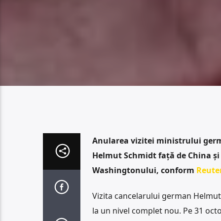
Anularea vizitei ministrului ger
Helmut Schmidt față de China și
Washingtonului, conform
Reute
Vizita cancelarului german Helmut 
la un nivel complet nou. Pe 31 oct