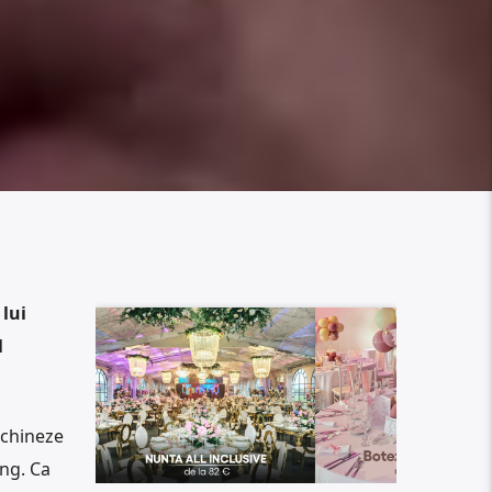
lui
l
-chineze
ong. Ca