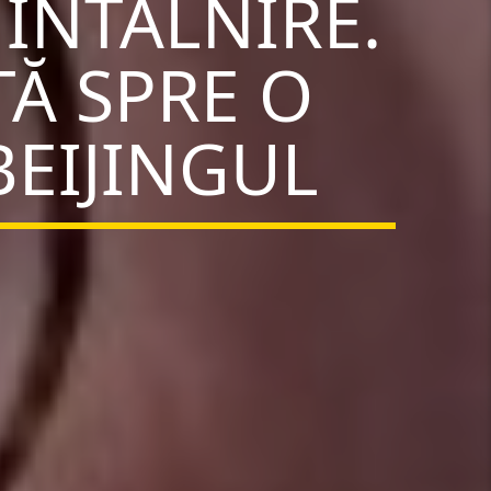
 ÎNTÂLNIRE.
Ă SPRE O
BEIJINGUL