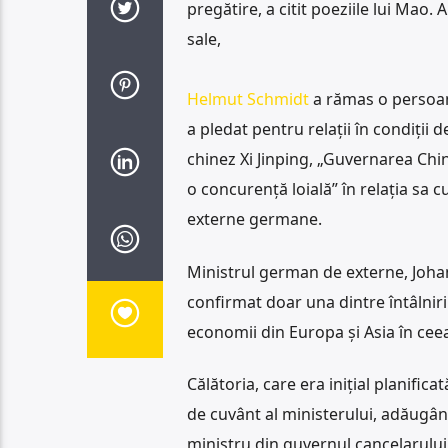
pregătire, a citit poeziile lui Mao.
sale,
Helmut Schmidt
a rămas o persoană
a pledat pentru relații în condiții d
chinez Xi Jinping, „Guvernarea Chin
o concurență loială” în relația sa cu
externe germane.
Ministrul german de externe, Johan
confirmat doar una dintre întâlniri
economii din Europa și Asia în ceea
Călătoria, care era inițial planific
de cuvânt al ministerului, adăugând 
ministru din guvernul cancelarulu