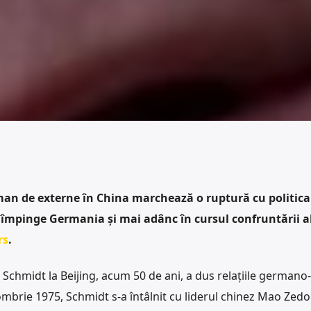
man de externe în China marchează o ruptură cu politica 
 împinge Germania și mai adânc în cursul confruntării a
rs
.
Schmidt la Beijing, acum 50 de ani, a dus relațiile germano
ombrie 1975, Schmidt s-a întâlnit cu liderul chinez Mao Zed