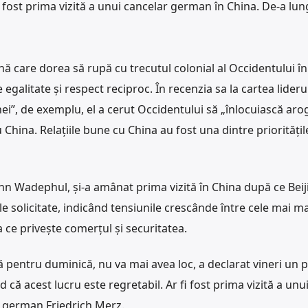
 A fost prima vizită a unui cancelar german în China. De-a lung
 care dorea să rupă cu trecutul colonial al Occidentului în
e egalitate și respect reciproc. În recenzia sa la cartea lideru
ei”, de exemplu, el a cerut Occidentului să „înlocuiască aro
 China. Relațiile bune cu China au fost una dintre prioritățile 
n Wadephul, și-a amânat prima vizită în China după ce Beij
le solicitate, indicând tensiunile crescânde între cele mai ma
 ce privește comerțul și securitatea.
ată pentru duminică, nu va mai avea loc, a declarat vineri un 
că acest lucru este regretabil. Ar fi fost prima vizită a unu
i german Friedrich Merz.