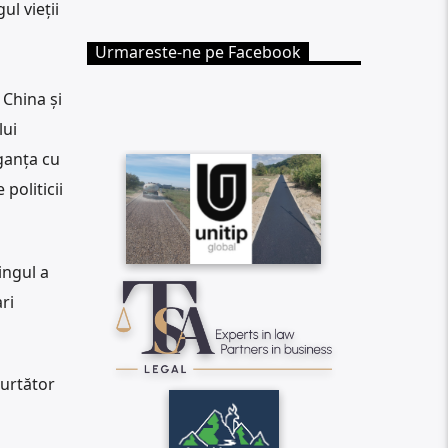
ul vieții
Urmareste-ne pe Facebook
 China și
lui
ganța cu
politicii
ingul a
ri
purtător
i