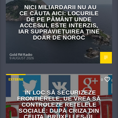
NICI MILIARDARII NU AU
CE CĂUTA AICI: LOCURILE
DE PE PĂMÂNT UNDE
ACCESUL ESTE INTERZIS,
IAR SUPRAVIEȚUIREA ȚINE
DOAR DE NOROC
Gold FM Radio
9 AUGUST 2026
EXTERNE
0
ÎN LOC SĂ SECURIZEZE
FRONTIERELE, UE VREA SĂ
CONTROLEZE REȚELELE
SOCIALE: DUPĂ CRIZA DIN
CEUTA, BRUXELLES-UL