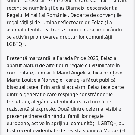
sunt cu adevărat. Printre vocile care s-au făcut auzite
recent se numără și Eelaz Biarneix, descendent al
Regelui Mihai I al României. Departe de convențiile
regalității și de lumina reflectoarelor, Eelaz și-a
asumat identitatea trans și non-binară, implicându-
se activ în promovarea drepturilor comunității
LGBTQ+.
Prezență marcantă la Parada Pride 2025, Eelaz a
apărut alături de alte figuri regale cu vizibilitate în
comunitate, cum ar fi Maud Angelica, fiica prințesei
Marta Louise a Norvegiei, care și-a făcut publică
bisexualitatea. Prin artă și activism, Eelaz face parte
dintr-o generație care respinge constrângerile
trecutului, alegând autenticitatea ca formă de
rezistență și expresie. Două dintre cele mai vizibile
prezențe tinere din rândul familiilor regale
europene, active în sprijinul comunității LGBTQ+, au
fost recent evidențiate de revista spaniolă Magas (El