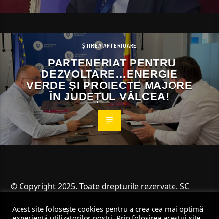
ȘTIREA ANTERIOARE
PARTENERIAT PENTRU
DEZVOLTARE…ENERGIE
VERDE ȘI PROIECTE MAJORE
ÎN JUDEȚUL VÂLCEA!
© Copyright 2025. Toate drepturile rezervate. SC
Angus Resources SRL
Acest site folosește cookies pentru a crea cea mai optimă
experiență utilizatorilor noștri. Prin folosirea acestui site,