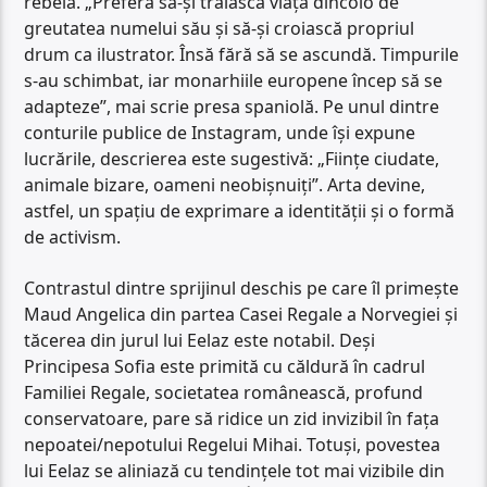
rebelă. „Preferă să-și trăiască viața dincolo de
greutatea numelui său și să-și croiască propriul
drum ca ilustrator. Însă fără să se ascundă. Timpurile
s-au schimbat, iar monarhiile europene încep să se
adapteze”, mai scrie presa spaniolă. Pe unul dintre
conturile publice de Instagram, unde își expune
lucrările, descrierea este sugestivă: „Ființe ciudate,
animale bizare, oameni neobișnuiți”. Arta devine,
astfel, un spațiu de exprimare a identității și o formă
de activism.
Contrastul dintre sprijinul deschis pe care îl primește
Maud Angelica din partea Casei Regale a Norvegiei și
tăcerea din jurul lui Eelaz este notabil. Deși
Principesa Sofia este primită cu căldură în cadrul
Familiei Regale, societatea românească, profund
conservatoare, pare să ridice un zid invizibil în fața
nepoatei/nepotului Regelui Mihai. Totuși, povestea
lui Eelaz se aliniază cu tendințele tot mai vizibile din