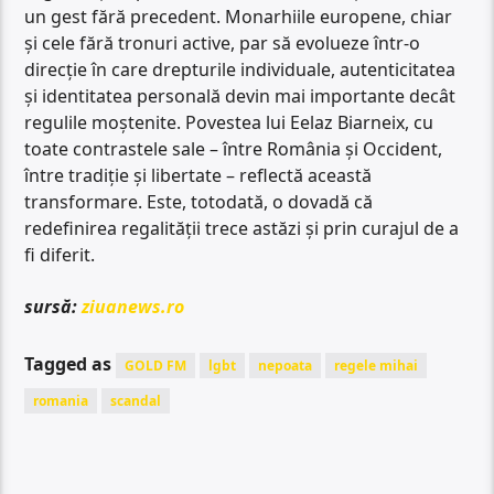
un gest fără precedent. Monarhiile europene, chiar
și cele fără tronuri active, par să evolueze într-o
direcție în care drepturile individuale, autenticitatea
și identitatea personală devin mai importante decât
regulile moștenite. Povestea lui Eelaz Biarneix, cu
toate contrastele sale – între România și Occident,
între tradiție și libertate – reflectă această
transformare. Este, totodată, o dovadă că
redefinirea regalității trece astăzi și prin curajul de a
fi diferit.
sursă:
ziuanews.ro
Tagged as
GOLD FM
lgbt
nepoata
regele mihai
romania
scandal