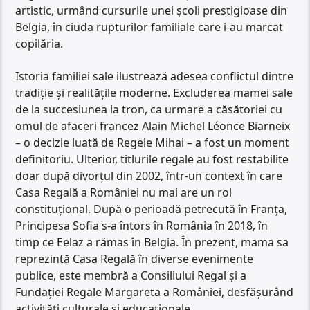
artistic, urmând cursurile unei școli prestigioase din
Belgia, în ciuda rupturilor familiale care i-au marcat
copilăria.
Istoria familiei sale ilustrează adesea conflictul dintre
tradiție și realitățile moderne. Excluderea mamei sale
de la succesiunea la tron, ca urmare a căsătoriei cu
omul de afaceri francez Alain Michel Léonce Biarneix
– o decizie luată de Regele Mihai – a fost un moment
definitoriu. Ulterior, titlurile regale au fost restabilite
doar după divorțul din 2002, într-un context în care
Casa Regală a României nu mai are un rol
constituțional. După o perioadă petrecută în Franța,
Principesa Sofia s-a întors în România în 2018, în
timp ce Eelaz a rămas în Belgia. În prezent, mama sa
reprezintă Casa Regală în diverse evenimente
publice, este membră a Consiliului Regal și a
Fundației Regale Margareta a României, desfășurând
activități culturale și educaționale.