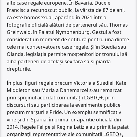
alte case regale europene. În Bavaria, Ducele
Francisc a recunoscut public, la vârsta de 87 de ani,
că este homosexual, apărând în 2021 într-o
fotografie oficială alături de partenerul său, Thomas
Greinwald, în Palatul Nymphenburg. Gestul a fost
considerat un moment de cotitură pentru una dintre
cele mai conservatoare case regale. Și în Suedia sau
Olanda, legislația permite moștenitorilor tronului să
aibă parteneri de același sex fără să-și piardă
drepturile.
În plus, figuri regale precum Victoria a Suediei, Kate
Middleton sau Maria a Danemarcei s-au remarcat
prin sprijinul acordat comunității LGBTQ+, prin
discursuri sau participarea la evenimente publice
precum marșurile Pride. Un exemplu semnificativ
vine și din Spania: în prima lor apariție oficială din
2014, Regele Felipe și Regina Letizia au primit la palat
organizații reprezentative ale comunității LGBTQ+,