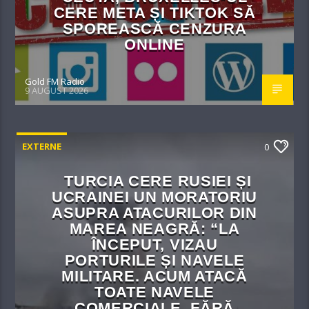
CERE META ȘI TIKTOK SĂ
SPOREASCĂ CENZURA
ONLINE
Gold FM Radio
9 AUGUST 2026
EXTERNE
0
TURCIA CERE RUSIEI ȘI
UCRAINEI UN MORATORIU
ASUPRA ATACURILOR DIN
MAREA NEAGRĂ: “LA
ÎNCEPUT, VIZAU
PORTURILE ȘI NAVELE
MILITARE. ACUM ATACĂ
TOATE NAVELE
COMERCIALE, FĂRĂ