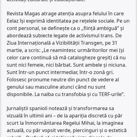
Revista Magas atrage atenția asupra felului în care
Eelaz își exprimă identitatea pe rețelele sociale. Pe un
cont personal, se definește ca o „ființă ambiguă” și
abordează subiecte legate de activismul trans. De
Ziua Internațională a Vizibilității Transgen, pe 31
martie, a scris: „Le reamintesc urmăritorilor mei (și
celor care continuă să mă catalogheze greșit) că nu
sunt nici femeie, nici bărbat. Sunt ambele și niciuna.
Sunt într-un punct intermediar, într-o zonă gri.
Folosesc pronume neutre din punct de vedere al
genului sau masculine atunci când nu sunt
disponibile. La naiba cu transfobia și cu TERF-urile”.
Jurnaliștii spanioli notează și transformarea sa
vizuală în ultimii ani – de la apariția discretă cu păr
scurt la înmormântarea Regelui Mihai, la imaginea
actuală, cu păr vopsit verde, piercinguri și o estetică