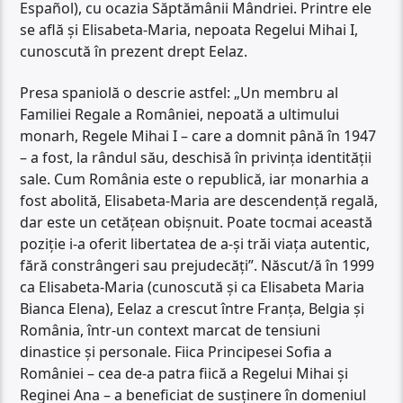
Español), cu ocazia Săptămânii Mândriei. Printre ele
se află și Elisabeta-Maria, nepoata Regelui Mihai I,
cunoscută în prezent drept Eelaz.
Presa spaniolă o descrie astfel: „Un membru al
Familiei Regale a României, nepoată a ultimului
monarh, Regele Mihai I – care a domnit până în 1947
– a fost, la rândul său, deschisă în privința identității
sale. Cum România este o republică, iar monarhia a
fost abolită, Elisabeta-Maria are descendență regală,
dar este un cetățean obișnuit. Poate tocmai această
poziție i-a oferit libertatea de a-și trăi viața autentic,
fără constrângeri sau prejudecăți”. Născut/ă în 1999
ca Elisabeta-Maria (cunoscută și ca Elisabeta Maria
Bianca Elena), Eelaz a crescut între Franța, Belgia și
România, într-un context marcat de tensiuni
dinastice și personale. Fiica Principesei Sofia a
României – cea de-a patra fiică a Regelui Mihai și
Reginei Ana – a beneficiat de susținere în domeniul