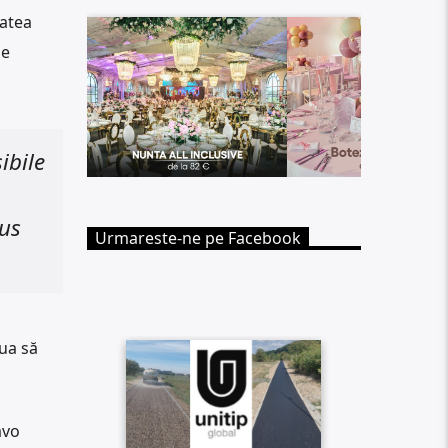
tatea
de
ibile
rus
Urmareste-ne pe Facebook
nua să
avo