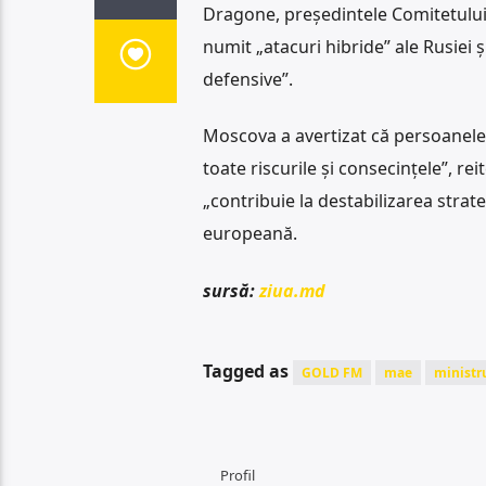
Dragone, președintele Comitetului M
numit „atacuri hibride” ale Rusiei ș
defensive”.
Moscova a avertizat că persoanele 
toate riscurile și consecințele”, rei
„contribuie la destabilizarea strat
europeană.
sursă:
ziua.md
Tagged as
GOLD FM
mae
ministru
Profil