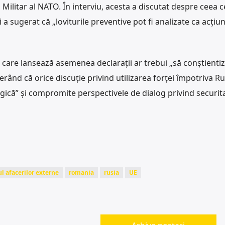
ilitar al NATO. În interviu, acesta a discutat despre ceea c
i a sugerat că „loviturile preventive pot fi analizate ca acțiun
care lansează asemenea declarații ar trebui „să conștienti
terând că orice discuție privind utilizarea forței împotriva Ru
egică” și compromite perspectivele de dialog privind securit
l afacerilor externe
romania
rusia
UE