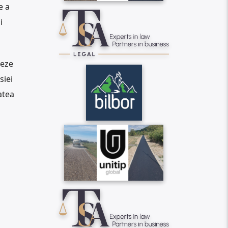
e a
i
zeze
siei
atea