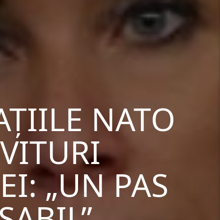
AȚIILE NATO
VITURI
I: „UN PAS
SABIL”