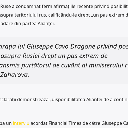
i Ruse a condamnat ferm afirmațiile recente privind posibili
supra teritoriului rus, calificându-le drept „un pas extrem 
adare din partea Alianței.
rația lui Giuseppe Cavo Dragone privind pos
e asupra Rusiei drept un pas extrem de
ransmis purtătorul de cuvânt al ministerului 
 Zaharova.
eclarații demonstrează „disponibilitatea Alianței de a conti
upă un
interviu
acordat Financial Times de către Giuseppe C