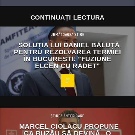
CONTINUAȚI LECTURA
URMĂTOAREA ȘTIRE
SOLUȚIA LUI DANIEL BĂLUȚĂ
PENTRU REZOLVAREA TERMIEI
ÎN BUCUREȘTI: ”FUZIUNE
ELCEN CU RADET”
ȘTIREA ANTERIOARE
MARCEL CIOLACU PROPUNE
CA BUZĂU SĂ DEVINĂ „O