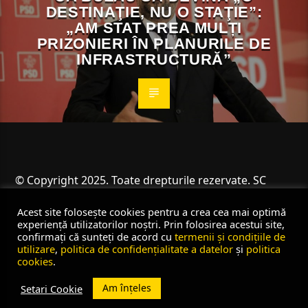
DESTINAŢIE, NU O STAŢIE”:
„AM STAT PREA MULȚI
PRIZONIERI ÎN PLANURILE DE
INFRASTRUCTURĂ”
© Copyright 2025. Toate drepturile rezervate. SC
Angus Resources SRL
Acest site folosește cookies pentru a crea cea mai optimă
experiență utilizatorilor noștri. Prin folosirea acestui site,
confirmați că sunteți de acord cu
termenii și condițiile de
utilizare
,
politica de confidențialitate a datelor
și
politica
cookies
.
Am înțeles
Setari Cookie