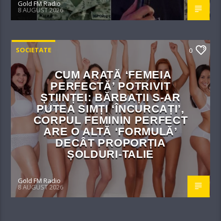
Gold FM Radio
8 AUGUST 2026
SOCIETATE
0
CUM ARATĂ ‘FEMEIA
PERFECTĂ’ POTRIVIT
ȘTIINȚEI: BĂRBAȚII S-AR
PUTEA SIMȚI ‘ÎNCURCAȚI’,
CORPUL FEMININ PERFECT
ARE O ALTĂ ‘FORMULĂ’
DECÂT PROPORȚIA
ȘOLDURI-TALIE
Gold FM Radio
8 AUGUST 2026