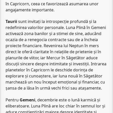
în Capricorn, ceea ce favorizează asumarea unor
angajamente importante.
Taurii
sunt invitați la introspecție profundă și la
redefinirea valorilor personale. Luna Plină în Gemeni
activează zona banilor și a stimei de sine, aducând
ocazia de a renegocia contracte sau de a încheia
proiecte financiare. Revenirea lui Neptun în mers
direct le oferă claritate în relațiile de prietenie și în
planurile de viitor, iar Mercur în Săgetător aduce
discuții sincere despre intimitate și investiții. Intrarea
planetelor în Capricorn le deschide dorința de
explorare și cunoaștere, iar luna nouă în Săgetător
marchează un nou început emoțional și financiar, cu
șansa de a lăsa în urmă vechi frici sau atașamente.
Pentru
Gemeni
, decembrie este o lună karmică și
eliberatoare. Luna Plină are loc chiar în semnul lor și
aduce conștientizări majore despre identitate și