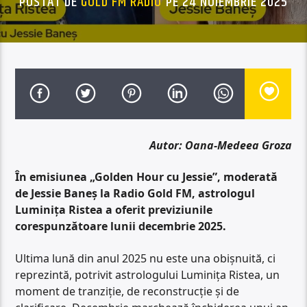
POSTAT DE
GOLD FM RADIO
PE 24 NOIEMBRIE 2025
Autor: Oana-Medeea Groza
În emisiunea „Golden Hour cu Jessie”, moderată
de Jessie Baneș la Radio Gold FM,
astrologul
Luminița Ristea a oferit previziunile
corespunzătoare lunii decembrie 2025.
Ultima lună din anul 2025 nu este una obișnuită, ci
reprezintă, potrivit astrologului Luminița Ristea, un
moment de tranziție, de reconstrucție și de