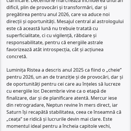
clarificare. Decembrie marchează închiderea unui an
dificil, plin de provocări și transformări, dar și
pregătirea pentru anul 2026, care va aduce noi
direcții și oportunități. Mesajul central al astrologului
este că această lună nu trebuie tratată cu
superficialitate, ci cu vigilență, răbdare și
responsabilitate, pentru că energiile astrale
favorizează atât introspecția, cât și acțiunea
concretă.
Luminița Ristea a descris anul 2025 ca fiind o „cheie”
pentru 2026, un an de tranziție și de provocări, dar și
de oportunități pentru cei care au înțeles să lucreze
cu energiile lor. Decembrie vine ca o etapă de
finalizare, dar și de planificare atentă. Mercur iese
din retrogradare, Neptun revine în mers direct, iar
Saturn își recapătă stabilitatea, ceea ce înseamnă că
„ceața” se ridică și lucrurile devin mai clare. Este
momentul ideal pentru a încheia capitole vechi,