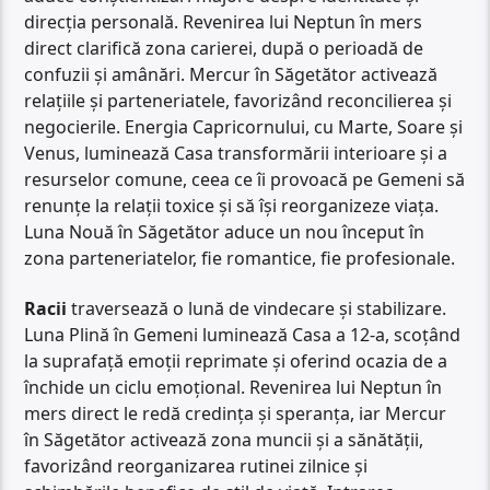
direcția personală. Revenirea lui Neptun în mers
direct clarifică zona carierei, după o perioadă de
confuzii și amânări. Mercur în Săgetător activează
relațiile și parteneriatele, favorizând reconcilierea și
negocierile. Energia Capricornului, cu Marte, Soare și
Venus, luminează Casa transformării interioare și a
resurselor comune, ceea ce îi provoacă pe Gemeni să
renunțe la relații toxice și să își reorganizeze viața.
Luna Nouă în Săgetător aduce un nou început în
zona parteneriatelor, fie romantice, fie profesionale.
Racii
traversează o lună de vindecare și stabilizare.
Luna Plină în Gemeni luminează Casa a 12-a, scoțând
la suprafață emoții reprimate și oferind ocazia de a
închide un ciclu emoțional. Revenirea lui Neptun în
mers direct le redă credința și speranța, iar Mercur
în Săgetător activează zona muncii și a sănătății,
favorizând reorganizarea rutinei zilnice și