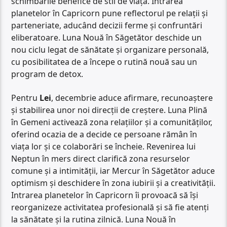
schimbările benefice de stil de viață. Intrarea
planetelor în Capricorn pune reflectorul pe relații și
parteneriate, aducând decizii ferme și confruntări
eliberatoare. Luna Nouă în Săgetător deschide un
nou ciclu legat de sănătate și organizare personală,
cu posibilitatea de a începe o rutină nouă sau un
program de detox.
Pentru
Lei
, decembrie aduce afirmare, recunoaștere
și stabilirea unor noi direcții de creștere. Luna Plină
în Gemeni activează zona relațiilor și a comunităților,
oferind ocazia de a decide ce persoane rămân în
viața lor și ce colaborări se încheie. Revenirea lui
Neptun în mers direct clarifică zona resurselor
comune și a intimității, iar Mercur în Săgetător aduce
optimism și deschidere în zona iubirii și a creativității.
Intrarea planetelor în Capricorn îi provoacă să își
reorganizeze activitatea profesională și să fie atenți
la sănătate și la rutina zilnică. Luna Nouă în