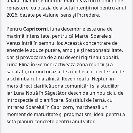
aflată chiar în semnul lor, marchează un moment de
renaștere, cu ocazia de a seta intenții noi pentru anul
2026, bazate pe viziune, sens și încredere.
Pentru
Capricorni
, luna decembrie este una de
maximă intensitate, pentru că Marte, Soarele și
Venus intră în semnul lor. Această concentrare de
energie le aduce putere, ambiție și responsabilitate,
dar și provocarea de a nu deveni rigizi sau obosiți.
Luna Plină în Gemeni activează zona muncii și a
sănătății, oferind ocazia de a încheia proiecte sau de
a schimba rutina zilnică. Revenirea lui Neptun în
mers direct clarifică zona comunicării și a studiilor,
iar Luna Nouă în Săgetător deschide un nou ciclu de
introspecție și planificare. Solstițiul de Iarnă, cu
intrarea Soarelui în Capricorn, marchează un
moment de maturitate și pragmatism, ideal pentru a
seta planuri concrete pentru anul viitor.