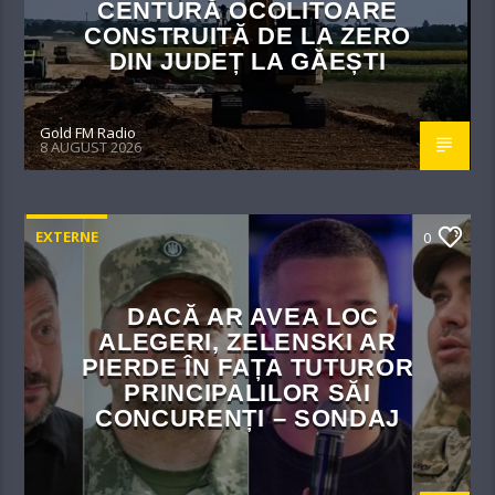
CENTURĂ OCOLITOARE
CONSTRUITĂ DE LA ZERO
DIN JUDEȚ LA GĂEȘTI
Gold FM Radio
8 AUGUST 2026
EXTERNE
0
DACĂ AR AVEA LOC
ALEGERI, ZELENSKI AR
PIERDE ÎN FAȚA TUTUROR
PRINCIPALILOR SĂI
CONCURENȚI – SONDAJ