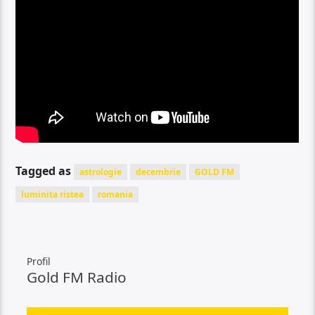
Tagged as
astrologie
decembrie
GOLD FM
luminita ristea
romania
Profil
Gold FM Radio