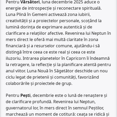
Pentru
Vărsători
, luna decembrie 2025 aduce o
energie de introspecție și reconectare spirituală.
Luna Plină în Gemeni activează zona iubirii,
creativității și a proiectelor personale, scoțând la
lumină dorința de exprimare autentică și de
clarificare a relațiilor afective. Revenirea lui Neptun în
mers direct le oferă mai multă claritate în zona
financiară și a resurselor comune, ajutându-i să
distingă între ceea ce este real și ceea ce este
iluzoriu. Intrarea planetelor în Capricorn îi îndeamnă
la retragere, la reflecție și la planificare atentă pentru
anul viitor. Luna Nouă în Săgetător deschide un nou
ciclu legat de prietenii și comunități, favorizând
colaborările și proiectele de grup.
Pentru
Pești
, decembrie este o lună de renaștere și
de clarificare profundă. Revenirea lui Neptun,
guvernatorul lor, în mers direct în semnul Peștilor,
marchează un moment de cotitură: ceața se ridică și