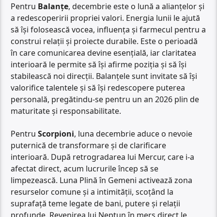
Pentru
Balanțe
, decembrie este o lună a alianțelor și
a redescoperirii propriei valori. Energia lunii le ajută
să își folosească vocea, influența și farmecul pentru a
construi relații și proiecte durabile. Este o perioadă
în care comunicarea devine esențială, iar claritatea
interioară le permite să își afirme poziția și să își
stabilească noi direcții. Balanțele sunt invitate să își
valorifice talentele și să își redescopere puterea
personală, pregătindu-se pentru un an 2026 plin de
maturitate și responsabilitate.
Pentru
Scorpioni
, luna decembrie aduce o nevoie
puternică de transformare și de clarificare
interioară. După retrogradarea lui Mercur, care i-a
afectat direct, acum lucrurile încep să se
limpezească. Luna Plină în Gemeni activează zona
resurselor comune și a intimității, scoțând la
suprafață teme legate de bani, putere și relații
profunde. Revenirea lui Neptun în mers direct le