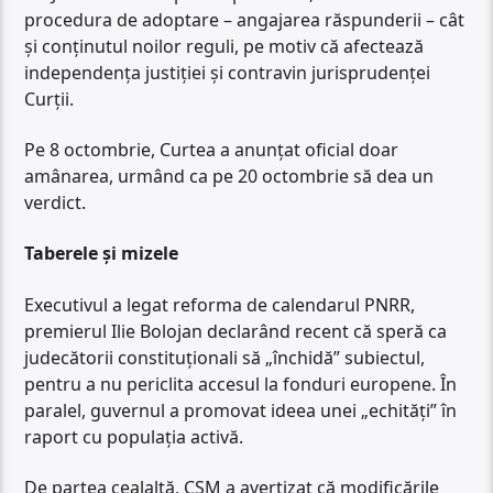
procedura de adoptare – angajarea răspunderii – cât
și conținutul noilor reguli, pe motiv că afectează
independența justiției și contravin jurisprudenței
Curții.
Pe 8 octombrie, Curtea a anunțat oficial doar
amânarea, urmând ca pe 20 octombrie să dea un
verdict.
Taberele și mizele
Executivul a legat reforma de calendarul PNRR,
premierul Ilie Bolojan declarând recent că speră ca
judecătorii constituționali să „închidă” subiectul,
pentru a nu periclita accesul la fonduri europene. În
paralel, guvernul a promovat ideea unei „echități” în
raport cu populația activă.
De partea cealaltă, CSM a avertizat că modificările