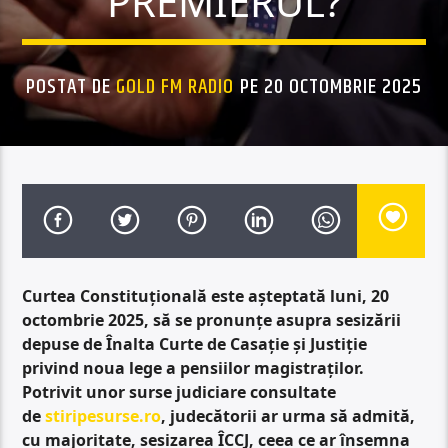
PREMIERUL?
POSTAT DE
GOLD FM RADIO
PE 20 OCTOMBRIE 2025
Curtea Constituțională este așteptată luni, 20
octombrie 2025, să se pronunțe asupra sesizării
depuse de Înalta Curte de Casație și Justiție
privind noua lege a pensiilor magistraților.
Potrivit unor surse judiciare consultate
de
stiripesurse.ro
, judecătorii ar urma să admită,
cu majoritate, sesizarea ÎCCJ, ceea ce ar însemna