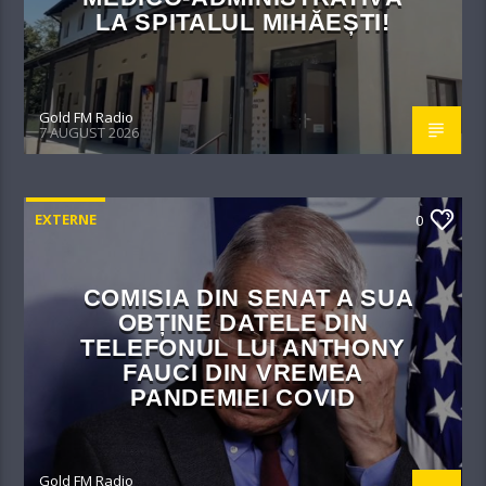
LA SPITALUL MIHĂEȘTI!​
Gold FM Radio
7 AUGUST 2026
EXTERNE
0
COMISIA DIN SENAT A SUA
OBȚINE DATELE DIN
TELEFONUL LUI ANTHONY
FAUCI DIN VREMEA
PANDEMIEI COVID
Gold FM Radio