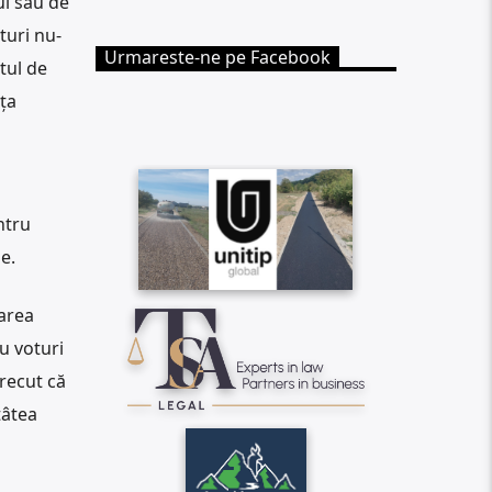
ul său de
turi nu-
Urmareste-ne pe Facebook
ctul de
nța
ntru
e.
area
u voturi
trecut că
tâtea