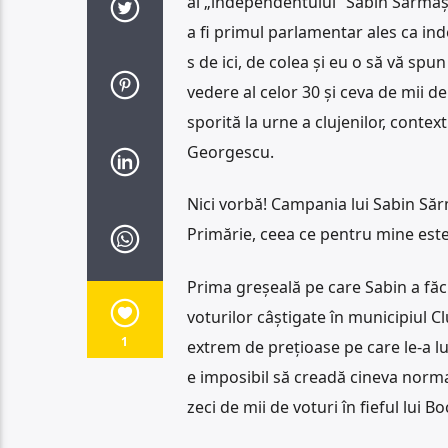
al „independentului” Sabin Sărmaș,
a fi primul parlamentar ales ca in
s de ici, de colea și eu o să vă spun
vedere al celor 30 și ceva de mii de
sporită la urne a clujenilor, context
Georgescu.
Nici vorbă! Campania lui Sabin Sărm
Primărie, ceea ce pentru mine este 
Prima greșeală pe care Sabin a fă
voturilor câștigate în municipiul Cl
1
extrem de prețioase pe care le-a lua
e imposibil să creadă cineva norma
zeci de mii de voturi în fieful lui Bo