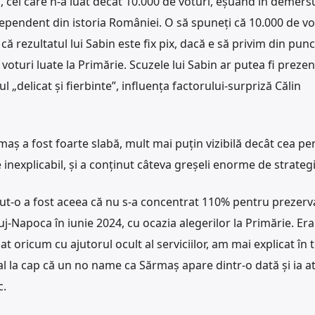
 cel care n-a luat decât 10.000 de voturi, eșuând în demers
dependent din istoria României. O să spuneți că 10.000 de vo
 că rezultatul lui Sabin este fix pix, dacă e să privim din pun
 voturi luate la Primărie. Scuzele lui Sabin ar putea fi preze
ul „delicat și fierbinte”, influența factorului-surpriză Călin
aș a fost foarte slabă, mult mai puțin vizibilă decât cea pe
inexplicabil, și a conținut câteva greșeli enorme de strategi
cut-o a fost aceea că nu s-a concentrat 110% pentru prezerv
uj-Napoca în iunie 2024, cu ocazia alegerilor la Primărie. Era
t oricum cu ajutorul ocult al serviciilor, am mai explicat în 
l la cap că un no name ca Sărmaș apare dintr-o dată și ia a
c.