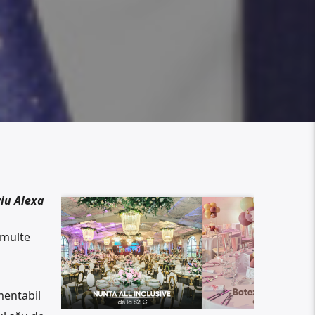
viu Alexa
 multe
mentabil