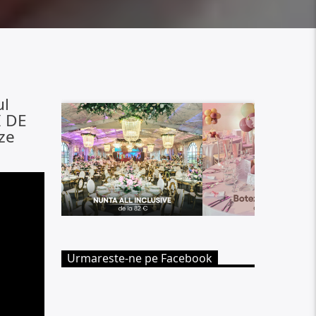
ul
I DE
ze
Urmareste-ne pe Facebook