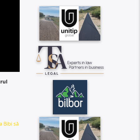
rul
a Bibi să