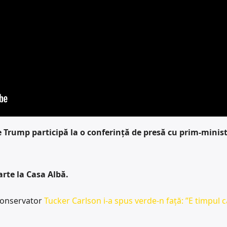
e Trump participă la o conferință de presă cu prim-minist
rte la Casa Albă.
 conservator
Tucker Carlson i-a spus verde-n față: ”E timpul c