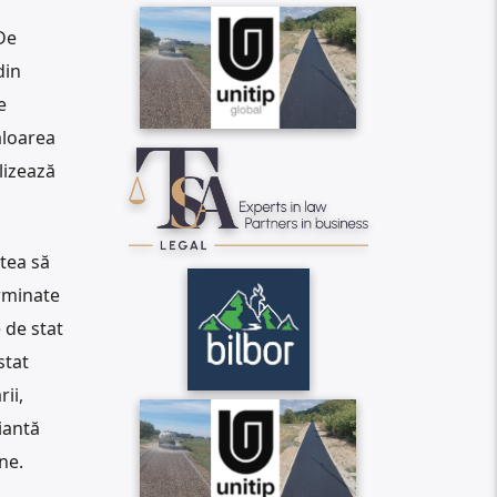
 De
din
e
aloarea
lizează
tea să
erminate
 de stat
stat
ii,
riantă
ne.