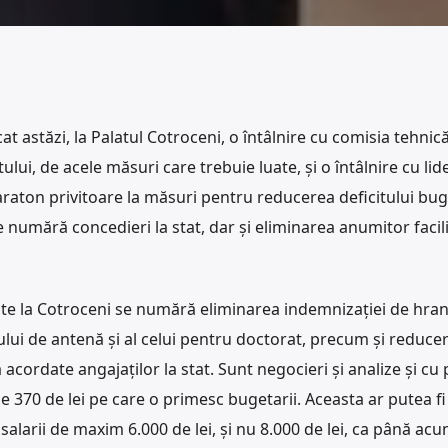
 astăzi, la Palatul Cotroceni, o întâlnire cu comisia tehnică
lui, de acele măsuri care trebuie luate, și o întâlnire cu lide
araton privitoare la măsuri pentru reducerea deficitului buge
e numără concedieri la stat, dar și eliminarea anumitor facili
tate la Cotroceni se numără eliminarea indemnizației de hra
lui de antenă și al celui pentru doctorat, precum și reduce
ordate angajaților la stat. Sunt negocieri și analize și cu p
 370 de lei pe care o primesc bugetarii. Aceasta ar putea fi
alarii de maxim 6.000 de lei, și nu 8.000 de lei, ca până acu