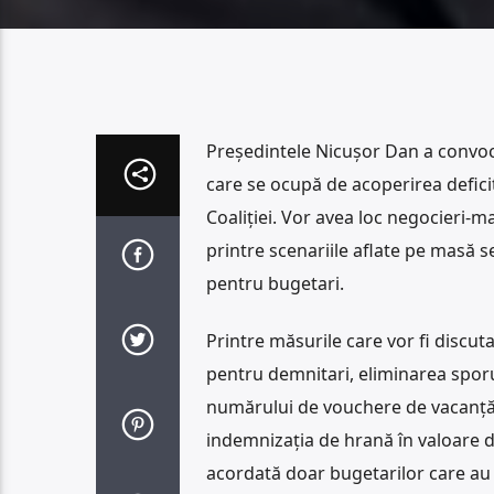
Președintele Nicușor Dan a convocat
care se ocupă de acoperirea deficitu
Coaliției. Vor avea loc negocieri-m
printre scenariile aflate pe masă s
pentru bugetari.
Printre măsurile care vor fi discu
pentru demnitari, eliminarea sporu
numărului de vouchere de vacanță ac
indemnizația de hrană în valoare de
acordată doar bugetarilor care au s