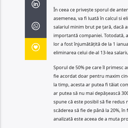
În ceea ce privește sporul de antenă
asemenea, va fi luată în calcul si 
salariul minim brut pe țară, dacă a
importantă companiei. Totodată, au
lor a fost înjumătățită de la 1 ian
eliminarea celui de-al 13-lea salari
Sporul de 50% pe care îl primesc a
fie acordat doar pentru maxim cinc
la timp, acesta ar putea fi tăiat c
ar putea să nu mai depășească 300 
spune că este posibil să fie redus n
scăderea să fie de până la 20%, în f
analizată este aceea de a muta proi