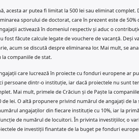
, acesta ar putea fi limitat la 500 lei sau eliminat complet.
eliminarea sporului de doctorat, care în prezent este de 50% 
ngajații activează în domeniul respectiv și aduc o contribuți
 fost făcute calcule legate de vouchere de vacanță. Deși v
uarie, acum se discută despre eliminarea lor. Mai mult, se ana
u la companiile de stat.
ngajații care lucrează în proiecte cu fonduri europene ar pu
i persoane dintr-o instituție, iar dacă proiectele nu sunt t
omplet. Mai mult, primele de Crăciun și de Paște la companiile
de lei. O altă propunere privind numărul de angajați de la 
umărul angajaților din fiecare instituție cu 10%, iar la primăr
uncție de numărul de locuitori. În privinta investițiilor, o va
ectele de investiții finantate de la buget pe fonduri europe