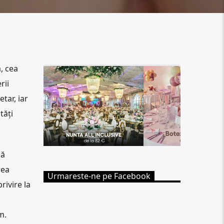
, cea
rii
tar, iar
tăți
nă
rea
Urmareste-ne pe Facebook
rivire la
m.