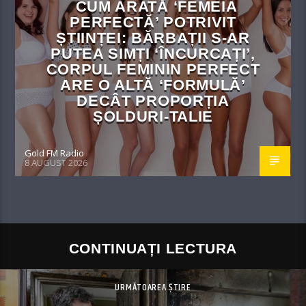
CUM ARATĂ ‘FEMEIA
PERFECTĂ’ POTRIVIT
ȘTIINȚEI: BĂRBAȚII S-AR
PUTEA SIMȚI ‘ÎNCURCAȚI’,
CORPUL FEMININ PERFECT
ARE O ALTĂ ‘FORMULĂ’
DECÂT PROPORȚIA
ȘOLDURI-TALIE
Gold FM Radio
8 AUGUST 2026
CONTINUAȚI LECTURA
URMĂTOAREA ȘTIRE