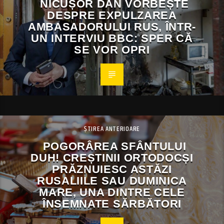
NICUȘOR DAN VORBEȘTE
DESPRE EXPULZAREA
AMBASADORULUI RUS, ÎNTR-
UN INTERVIU BBC: SPER CĂ
SE VOR OPRI
ȘTIREA ANTERIOARE
POGORÂREA SFÂNTULUI
DUH! CREȘTINII ORTODOCȘI
PRĂZNUIESC ASTĂZI
RUSALIILE SAU DUMINICA
MARE, UNA DINTRE CELE
ÎNSEMNATE SĂRBĂTORI