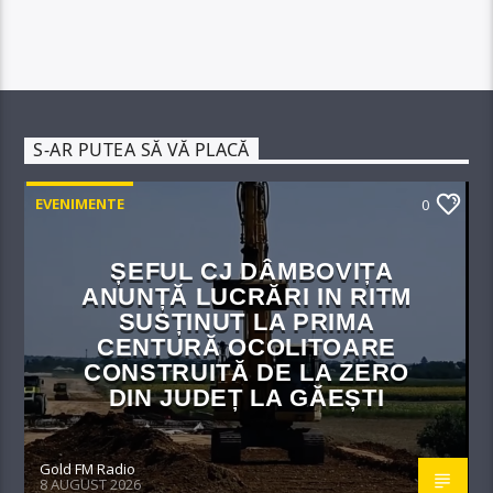
S-AR PUTEA SĂ VĂ PLACĂ
EVENIMENTE
0
ȘEFUL CJ DÂMBOVIȚA
ANUNȚĂ LUCRĂRI IN RITM
SUSȚINUT LA PRIMA
CENTURĂ OCOLITOARE
CONSTRUITĂ DE LA ZERO
DIN JUDEȚ LA GĂEȘTI
Gold FM Radio
8 AUGUST 2026