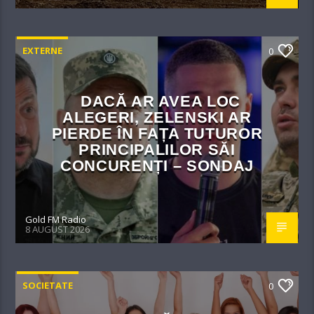
EXTERNE
0
DACĂ AR AVEA LOC
ALEGERI, ZELENSKI AR
PIERDE ÎN FAȚA TUTUROR
PRINCIPALILOR SĂI
CONCURENȚI – SONDAJ
Gold FM Radio
8 AUGUST 2026
SOCIETATE
0