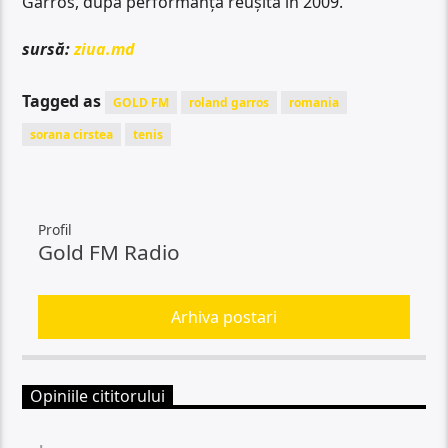
Garros, după performanța reușită în 2009.
sursă:
ziua.md
Tagged as
GOLD FM
roland garros
romania
sorana cirstea
tenis
Profil
Gold FM Radio
Arhiva postari
Opiniile cititorului