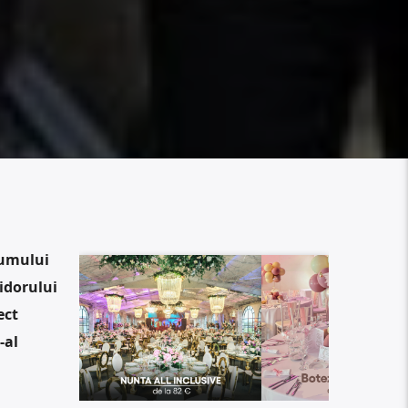
dumului
idorului
ect
-al