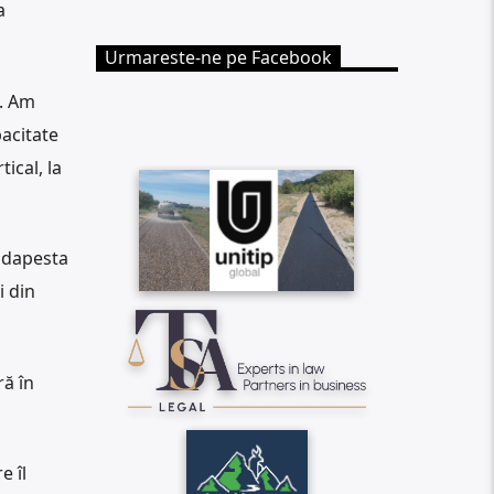
a
Urmareste-ne pe Facebook
ă. Am
pacitate
ical, la
Budapesta
i din
ă în
e îl