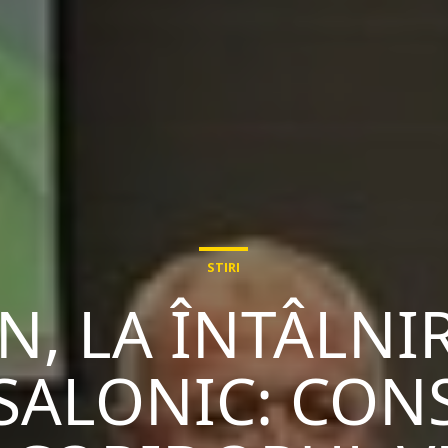
STIRI
N, LA ÎNTÂLNI
 SALONIC: CON