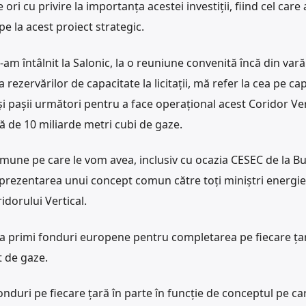
ri cu privire la importanţa acestei investiţii, fiind cel care 
pe la acest proiect strategic.
-am întâlnit la Salonic, la o reuniune convenită încă din var
 rezervărilor de capacitate la licitații, mă refer la cea pe ca
și pașii următori pentru a face operațional acest Coridor Vert
 de 10 miliarde metri cubi de gaze.
 comune pe care le vom avea, inclusiv cu ocazia CESEC de la 
 prezentarea unui concept comun către toți miniștri energie
idorului Vertical.
a primi fonduri europene pentru completarea pe fiecare țar
t de gaze.
duri pe fiecare țară în parte în funcție de conceptul pe car