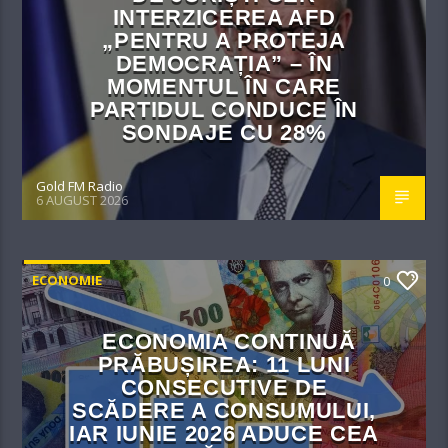
INTERZICEREA AFD
„PENTRU A PROTEJA
DEMOCRAȚIA” – ÎN
MOMENTUL ÎN CARE
PARTIDUL CONDUCE ÎN
SONDAJE CU 28%
Gold FM Radio
6 AUGUST 2026
ECONOMIE
0
ECONOMIA CONTINUĂ
PRĂBUȘIREA: 11 LUNI
CONSECUTIVE DE
SCĂDERE A CONSUMULUI,
IAR IUNIE 2026 ADUCE CEA