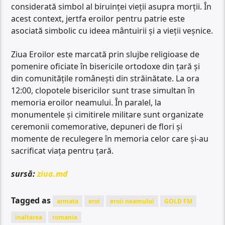
considerată simbol al biruinței vieții asupra morții. În
acest context, jertfa eroilor pentru patrie este
asociată simbolic cu ideea mântuirii și a vieții veșnice.
Ziua Eroilor este marcată prin slujbe religioase de
pomenire oficiate în bisericile ortodoxe din țară și
din comunitățile românești din străinătate. La ora
12:00, clopotele bisericilor sunt trase simultan în
memoria eroilor neamului. În paralel, la
monumentele și cimitirele militare sunt organizate
ceremonii comemorative, depuneri de flori și
momente de reculegere în memoria celor care și-au
sacrificat viața pentru țară.
sursă:
ziua.md
Tagged as
armata
eroi
eroii neamului
GOLD FM
inaltarea
romania