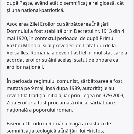
după Paște, având atât o semnificație religioasă, cât
și una național-patriotică.
Asocierea Zilei Eroilor cu sărbătoarea Înălțării
Domnului a fost stabilită prin Decretul nr. 1913 din 4
mai 1920, în contextul perioadei de după Primul
Război Mondial și al prevederilor Tratatului de la
Versailles. România a devenit astfel primul stat care a
acordat eroilor străini același statut de onoare ca
eroilor naționali.
În perioada regimului comunist, sărbătoarea a fost
mutată pe 9 mai, însă după 1989, autoritățile au
revenit la tradiția inițială, iar prin Legea nr. 379/2003,
Ziua Eroilor a fost proclamată oficial sărbătoare
națională a poporului român.
Biserica Ortodoxă Română leagă această zi de
semnificația teologică a Înălțării lui Hristos,