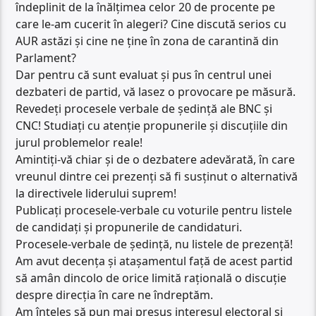
îndeplinit de la înălțimea celor 20 de procente pe
care le-am cucerit în alegeri? Cine discută serios cu
AUR astăzi și cine ne ține în zona de carantină din
Parlament?
Dar pentru că sunt evaluat și pus în centrul unei
dezbateri de partid, vă lasez o provocare pe măsură.
Revedeți procesele verbale de ședință ale BNC și
CNC! Studiați cu atenție propunerile și discuțiile din
jurul problemelor reale!
Amintiți-vă chiar și de o dezbatere adevărată, în care
vreunul dintre cei prezenți să fi susținut o alternativă
la directivele liderului suprem!
Publicați procesele-verbale cu voturile pentru listele
de candidați și propunerile de candidaturi.
Procesele-verbale de ședință, nu listele de prezență!
Am avut decența și atașamentul față de acest partid
să amân dincolo de orice limită rațională o discuție
despre direcția în care ne îndreptăm.
Am înțeles să pun mai presus interesul electoral și