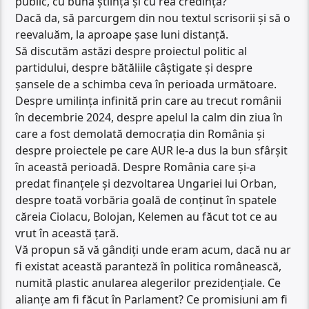
public, cu bună știință și cu rea credință?
Dacă da, să parcurgem din nou textul scrisorii și să o
reevaluăm, la aproape șase luni distanță.
Să discutăm astăzi despre proiectul politic al
partidului, despre bătăliile câștigate și despre
șansele de a schimba ceva în perioada următoare.
Despre umilința infinită prin care au trecut românii
în decembrie 2024, despre apelul la calm din ziua în
care a fost demolată democrația din România și
despre proiectele pe care AUR le-a dus la bun sfârșit
în această perioadă. Despre România care și-a
predat finanțele și dezvoltarea Ungariei lui Orban,
despre toată vorbăria goală de conținut în spatele
căreia Ciolacu, Bolojan, Kelemen au făcut tot ce au
vrut în această țară.
Vă propun să vă gândiți unde eram acum, dacă nu ar
fi existat această paranteză în politica românească,
numită plastic anularea alegerilor prezidențiale. Ce
alianțe am fi făcut în Parlament? Ce promisiuni am fi