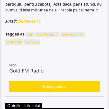
partidului pentru sabotaj. Asta daca, pana atunci, nu
cumva iti iese misiunea de a ii racola pe cei nemult
sursă:
ziuanews.ro
Tagged as
aur
claudiu tarziu
george simion
GOLD FM
romania
Profil
Gold FM Radio
Arhiva postari
Opiniile cititorului