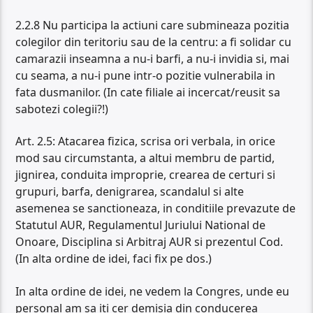
2.2.8 Nu participa la actiuni care submineaza pozitia
colegilor din teritoriu sau de la centru: a fi solidar cu
camarazii inseamna a nu-i barfi, a nu-i invidia si, mai
cu seama, a nu-i pune intr-o pozitie vulnerabila in
fata dusmanilor. (In cate filiale ai incercat/reusit sa
sabotezi colegii?!)
Art. 2.5: Atacarea fizica, scrisa ori verbala, in orice
mod sau circumstanta, a altui membru de partid,
jignirea, conduita improprie, crearea de certuri si
grupuri, barfa, denigrarea, scandalul si alte
asemenea se sanctioneaza, in conditiile prevazute de
Statutul AUR, Regulamentul Juriului National de
Onoare, Disciplina si Arbitraj AUR si prezentul Cod.
(In alta ordine de idei, faci fix pe dos.)
In alta ordine de idei, ne vedem la Congres, unde eu
personal am sa iti cer demisia din conducerea