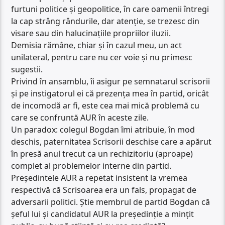
furtuni politice și geopolitice, în care oamenii întregi
la cap strâng rândurile, dar atenție, se trezesc din
visare sau din halucinațiile propriilor iluzii.
Demisia rămâne, chiar și în cazul meu, un act
unilateral, pentru care nu cer voie și nu primesc
sugestii.
Privind în ansamblu, îi asigur pe semnatarul scrisorii
și pe instigatorul ei că prezența mea în partid, oricât
de incomodă ar fi, este cea mai mică problemă cu
care se confruntă AUR în aceste zile.
Un paradox: colegul Bogdan îmi atribuie, în mod
deschis, paternitatea Scrisorii deschise care a apărut
în presă anul trecut ca un rechizitoriu (aproape)
complet al problemelor interne din partid.
Președintele AUR a repetat insistent la vremea
respectivă că Scrisoarea era un fals, propagat de
adversarii politici. Știe membrul de partid Bogdan că
șeful lui și candidatul AUR la președinție a mințit