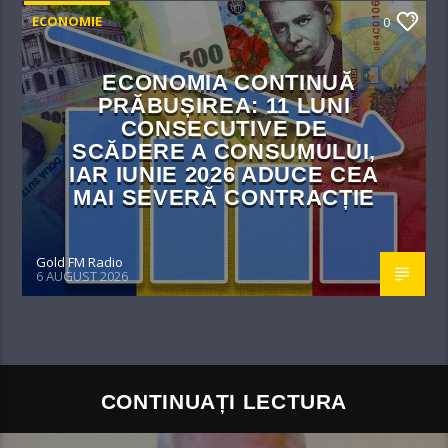
ECONOMIE
0
ECONOMIA CONTINUĂ
PRĂBUȘIREA: 11 LUNI
CONSECUTIVE DE
SCĂDERE A CONSUMULUI,
IAR IUNIE 2026 ADUCE CEA
MAI SEVERĂ CONTRACȚIE
Gold FM Radio
6 AUGUST 2026
CONTINUAȚI LECTURA