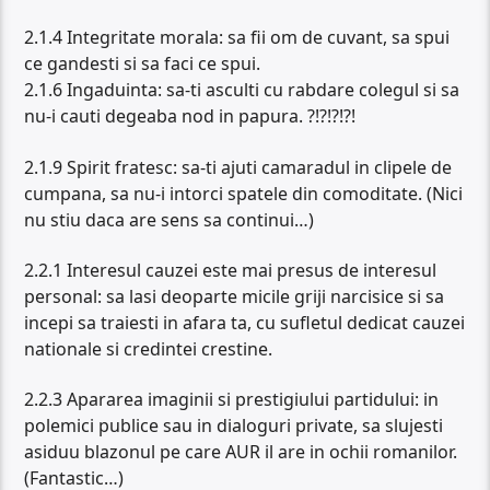
2.1.4 Integritate morala: sa fii om de cuvant, sa spui
ce gandesti si sa faci ce spui.
2.1.6 Ingaduinta: sa-ti asculti cu rabdare colegul si sa
nu-i cauti degeaba nod in papura. ?!?!?!?!
2.1.9 Spirit fratesc: sa-ti ajuti camaradul in clipele de
cumpana, sa nu-i intorci spatele din comoditate. (Nici
nu stiu daca are sens sa continui…)
2.2.1 Interesul cauzei este mai presus de interesul
personal: sa lasi deoparte micile griji narcisice si sa
incepi sa traiesti in afara ta, cu sufletul dedicat cauzei
nationale si credintei crestine.
2.2.3 Apararea imaginii si prestigiului partidului: in
polemici publice sau in dialoguri private, sa slujesti
asiduu blazonul pe care AUR il are in ochii romanilor.
(Fantastic…)