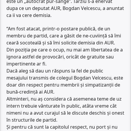
este un „autocrat pur-sange”. Tarziu s-a enervat
dupa ce un deputat AUR, Bogdan Velcescu, a anuntat
ca ii va cere demisia.
“Am fost atacat, printr-o postare publică, de un
membru de partid, care a găsit de ne-cuviință să îmi
ceară socoteală și să îmi solicite demisia din AUR.
Din poziția pe care o ocup, nu mai am libertatea de a
ignora astfel de provocări, oricât de gratuite sau
impertinente ar fi.
Dacă aleg să dau un răspuns la fel de public
mesajului transmis de colegul Bogdan Velcescu, este
doar din respect pentru membrii și simpatizanții de
bună-credință ai AUR.
Altminteri, nu aș considera că asemenea teme de uz
intern trebuie vânturate în public, atâta vreme cât
nimeni nu a avut curajul să le discute deschis și onest
în structurile de partid.
Și pentru că sunt la capitolul respect, nu port și nu