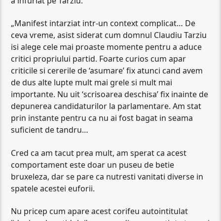
a infuriat pe Tarziu:
„Manifest intarziat intr-un context complicat… De
ceva vreme, asist siderat cum domnul Claudiu Tarziu
isi alege cele mai proaste momente pentru a aduce
critici propriului partid. Foarte curios cum apar
criticile si cererile de ‘asumare’ fix atunci cand avem
de dus alte lupte mult mai grele si mult mai
importante. Nu uit ‘scrisoarea deschisa’ fix inainte de
depunerea candidaturilor la parlamentare. Am stat
prin instante pentru ca nu ai fost bagat in seama
suficient de tandru…
Cred ca am tacut prea mult, am sperat ca acest
comportament este doar un puseu de betie
bruxeleza, dar se pare ca nutresti vanitati diverse in
spatele acestei euforii.
Nu pricep cum apare acest corifeu autointitulat