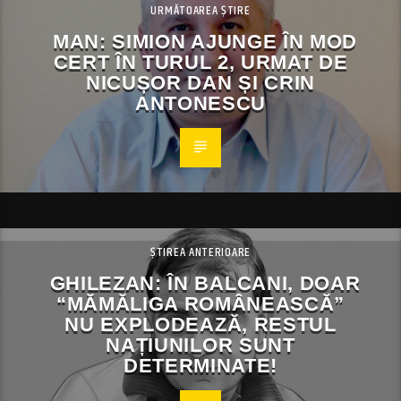
URMĂTOAREA ȘTIRE
MAN: SIMION AJUNGE ÎN MOD
CERT ÎN TURUL 2, URMAT DE
NICUȘOR DAN ȘI CRIN
ANTONESCU
ȘTIREA ANTERIOARE
GHILEZAN: ÎN BALCANI, DOAR
“MĂMĂLIGA ROMÂNEASCĂ”
NU EXPLODEAZĂ, RESTUL
NAȚIUNILOR SUNT
DETERMINATE!