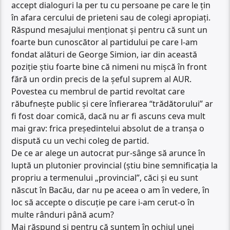
accept dialoguri la per tu cu persoane pe care le țin
în afara cercului de prieteni sau de colegi apropiați.
Răspund mesajului menționat și pentru că sunt un
foarte bun cunoscător al partidului pe care l-am
fondat alături de George Simion, iar din această
poziție știu foarte bine că nimeni nu mișcă în front
fără un ordin precis de la șeful suprem al AUR.
Povestea cu membrul de partid revoltat care
răbufnește public și cere înfierarea “trădătorului” ar
fi fost doar comică, dacă nu ar fi ascuns ceva mult
mai grav: frica președintelui absolut de a tranșa o
dispută cu un vechi coleg de partid.
De ce ar alege un autocrat pur-sânge să arunce în
luptă un plutonier provincial (știu bine semnificația la
propriu a termenului „provincial”, căci și eu sunt
născut în Bacău, dar nu pe aceea o am în vedere, în
loc să accepte o discuție pe care i-am cerut-o în
multe rânduri până acum?
Mai răspund și pentru că suntem în ochiul unei