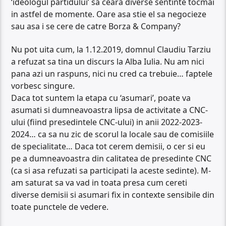
‘ideologul partidului’ sa ceara diverse sentinte tocmai
in astfel de momente. Oare asa stie el sa negocieze
sau asa i se cere de catre Borza & Company?
Nu pot uita cum, la 1.12.2019, domnul Claudiu Tarziu
a refuzat sa tina un discurs la Alba Iulia. Nu am nici
pana azi un raspuns, nici nu cred ca trebuie… faptele
vorbesc singure.
Daca tot suntem la etapa cu ‘asumari’, poate va
asumati si dumneavoastra lipsa de activitate a CNC-
ului (fiind presedintele CNC-ului) in anii 2022-2023-
2024… ca sa nu zic de scorul la locale sau de comisiile
de specialitate… Daca tot cerem demisii, o cer si eu
pe a dumneavoastra din calitatea de presedinte CNC
(ca si asa refuzati sa participati la aceste sedinte). M-
am saturat sa va vad in toata presa cum cereti
diverse demisii si asumari fix in contexte sensibile din
toate punctele de vedere.