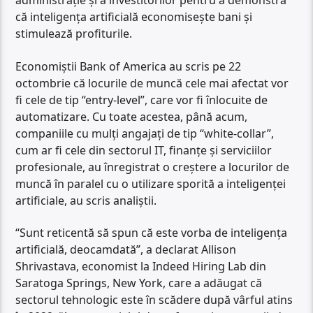
administraţie şi a investitorilor pentru a demonstra
că inteligenţa artificială economiseşte bani şi
stimulează profiturile.
Economiştii Bank of America au scris pe 22
octombrie că locurile de muncă cele mai afectat vor
fi cele de tip “entry-level”, care vor fi înlocuite de
automatizare. Cu toate acestea, până acum,
companiile cu mulţi angajaţi de tip “white-collar”,
cum ar fi cele din sectorul IT, finanţe şi serviciilor
profesionale, au înregistrat o creştere a locurilor de
muncă în paralel cu o utilizare sporită a inteligenţei
artificiale, au scris analiştii.
“Sunt reticentă să spun că este vorba de inteligenţa
artificială, deocamdată”, a declarat Allison
Shrivastava, economist la Indeed Hiring Lab din
Saratoga Springs, New York, care a adăugat că
sectorul tehnologic este în scădere după vârful atins