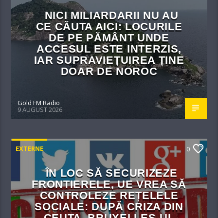
NICI MILIARDARII NU AU
CE CĂUTA AICI: LOCURILE
DE PE PĂMÂNT UNDE
ACCESUL ESTE INTERZIS,
IAR SUPRAVIEȚUIREA ȚINE
DOAR DE NOROC
Gold FM Radio
9 AUGUST 2026
EXTERNE
0
ÎN LOC SĂ SECURIZEZE
FRONTIERELE, UE VREA SĂ
CONTROLEZE REȚELELE
SOCIALE: DUPĂ CRIZA DIN
CEUTA, BRUXELLES-UL