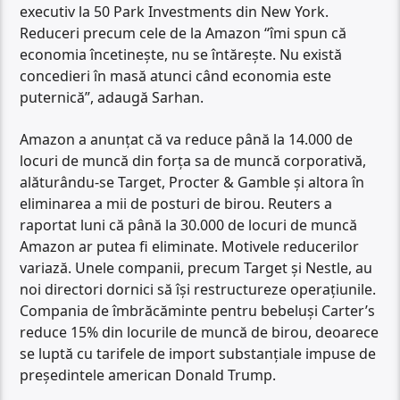
executiv la 50 Park Investments din New York.
Reduceri precum cele de la Amazon “îmi spun că
economia încetineşte, nu se întăreşte. Nu există
concedieri în masă atunci când economia este
puternică”, adaugă Sarhan.
Amazon a anunţat că va reduce până la 14.000 de
locuri de muncă din forţa sa de muncă corporativă,
alăturându-se Target, Procter & Gamble şi altora în
eliminarea a mii de posturi de birou. Reuters a
raportat luni că până la 30.000 de locuri de muncă
Amazon ar putea fi eliminate. Motivele reducerilor
variază. Unele companii, precum Target şi Nestle, au
noi directori dornici să îşi restructureze operaţiunile.
Compania de îmbrăcăminte pentru bebeluşi Carter’s
reduce 15% din locurile de muncă de birou, deoarece
se luptă cu tarifele de import substanţiale impuse de
preşedintele american Donald Trump.