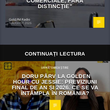
COMERCIALE, FĂRĂ
DISTINCȚIE”
Gold FM Radio
9 AUGUST 2026
CONTINUAȚI LECTURA
URMĂTOAREA ȘTIRE
DORU PÂRV LA GOLDEN
HOUR CU JESSIE: PREVIZIUNI
FINAL DE AN ȘI 2026. CE SE VA
ÎNTÂMPLA ÎN ROMÂNIA?