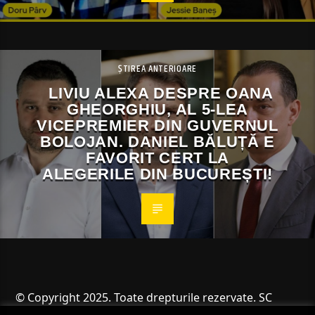
ȘTIREA ANTERIOARE
LIVIU ALEXA DESPRE OANA
GHEORGHIU, AL 5-LEA
VICEPREMIER DIN GUVERNUL
BOLOJAN. DANIEL BĂLUȚĂ E
FAVORIT CERT LA
ALEGERILE DIN BUCUREȘTI!
© Copyright 2025. Toate drepturile rezervate. SC
Angus Resources SRL