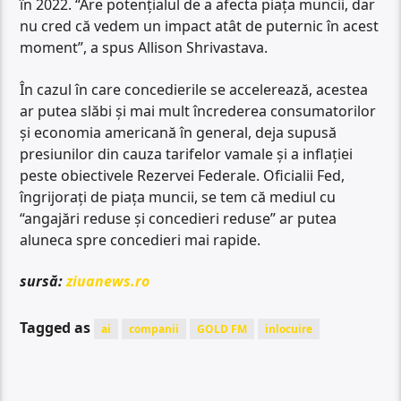
în 2022. “Are potenţialul de a afecta piaţa muncii, dar
nu cred că vedem un impact atât de puternic în acest
moment”, a spus Allison Shrivastava.
În cazul în care concedierile se accelerează, acestea
ar putea slăbi şi mai mult încrederea consumatorilor
şi economia americană în general, deja supusă
presiunilor din cauza tarifelor vamale şi a inflaţiei
peste obiectivele Rezervei Federale. Oficialii Fed,
îngrijoraţi de piaţa muncii, se tem că mediul cu
“angajări reduse şi concedieri reduse” ar putea
aluneca spre concedieri mai rapide.
sursă:
ziuanews.ro
Tagged as
ai
companii
GOLD FM
inlocuire