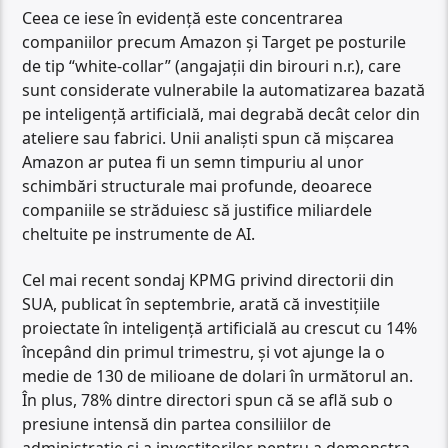
Ceea ce iese în evidenţă este concentrarea
companiilor precum Amazon şi Target pe posturile
de tip “white-collar” (angajaţii din birouri n.r.), care
sunt considerate vulnerabile la automatizarea bazată
pe inteligenţă artificială, mai degrabă decât celor din
ateliere sau fabrici. Unii analişti spun că mişcarea
Amazon ar putea fi un semn timpuriu al unor
schimbări structurale mai profunde, deoarece
companiile se străduiesc să justifice miliardele
cheltuite pe instrumente de AI.
Cel mai recent sondaj KPMG privind directorii din
SUA, publicat în septembrie, arată că investiţiile
proiectate în inteligenţă artificială au crescut cu 14%
începând din primul trimestru, şi vot ajunge la o
medie de 130 de milioane de dolari în următorul an.
În plus, 78% dintre directori spun că se află sub o
presiune intensă din partea consiliilor de