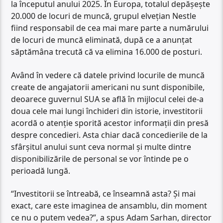
la începutul anului 2025. În Europa, totalul depăşeşte
20.000 de locuri de muncă, grupul elveţian Nestle
fiind responsabil de cea mai mare parte a numărului
de locuri de muncă eliminată, după ce a anunţat
săptămâna trecută că va elimina 16.000 de posturi.
Având în vedere că datele privind locurile de muncă
create de angajatorii americani nu sunt disponibile,
deoarece guvernul SUA se află în mijlocul celei de-a
doua cele mai lungi închideri din istorie, investitorii
acordă o atenţie sporită acestor informaţii din presă
despre concedieri. Asta chiar dacă concedierile de la
sfârşitul anului sunt ceva normal şi multe dintre
disponibilizările de personal se vor întinde pe o
perioadă lungă.
“Investitorii se întreabă, ce înseamnă asta? Şi mai
exact, care este imaginea de ansamblu, din moment
ce nu o putem vedea?”, a spus Adam Sarhan, director