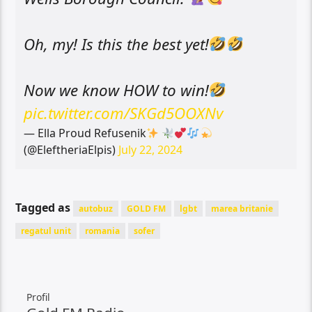
Oh, my! Is this the best yet!
Now we know HOW to win!
pic.twitter.com/SKGd5OOXNv
— Ella Proud Refusenik
(@EleftheriaElpis)
July 22, 2024
Tagged as
autobuz
GOLD FM
lgbt
marea britanie
regatul unit
romania
sofer
Profil