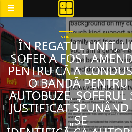
STIRI
ÎN REGATUL UNIT, 
ȘOFER A FOST AMEN
PENTRU CĂ A CONDUS
O BANDĂ PENTRU
AUTOBUZE. ȘOFERUL 
JUSTIFICAT SPUNÂND
„SE