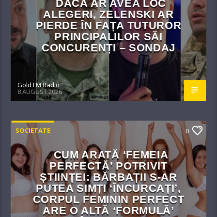
DACĂ AR AVEA LOC
ALEGERI, ZELENSKI AR
PIERDE ÎN FAȚA TUTUROR
PRINCIPALILOR SĂI
CONCURENȚI – SONDAJ
Gold FM Radio
8 AUGUST 2026
SOCIETATE
0
CUM ARATĂ ‘FEMEIA
PERFECTĂ’ POTRIVIT
ȘTIINȚEI: BĂRBAȚII S-AR
PUTEA SIMȚI ‘ÎNCURCAȚI’,
CORPUL FEMININ PERFECT
ARE O ALTĂ ‘FORMULĂ’