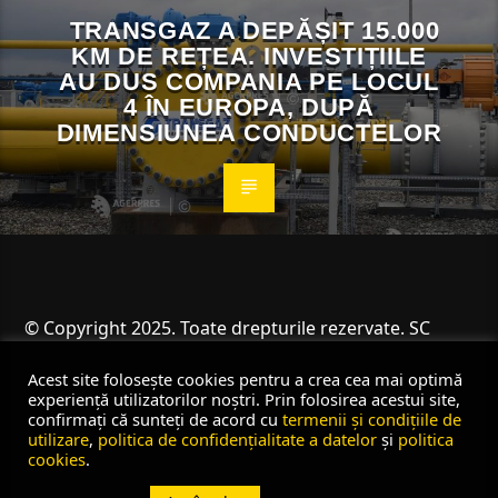
TRANSGAZ A DEPĂȘIT 15.000
KM DE REȚEA. INVESTIȚIILE
AU DUS COMPANIA PE LOCUL
4 ÎN EUROPA, DUPĂ
DIMENSIUNEA CONDUCTELOR
© Copyright 2025. Toate drepturile rezervate. SC
Angus Resources SRL
Acest site folosește cookies pentru a crea cea mai optimă
experiență utilizatorilor noștri. Prin folosirea acestui site,
confirmați că sunteți de acord cu
termenii și condițiile de
utilizare
,
politica de confidențialitate a datelor
și
politica
cookies
.