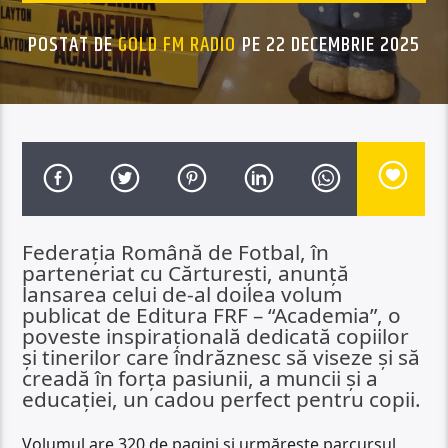
POSTAT DE
GOLD FM RADIO
PE 22 DECEMBRIE 2025
Federația Română de Fotbal, în
parteneriat cu Cărturești, anunță
lansarea celui de-al doilea volum
publicat de Editura FRF – “Academia”, o
poveste inspirațională dedicată copiilor
și tinerilor care îndrăznesc să viseze și să
creadă în forța pasiunii, a muncii și a
educației, un cadou perfect pentru copii.
Volumul are 320 de pagini și urmărește parcursul