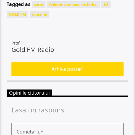
Tagged as
carte
federatia romana de fotbal
frf
GOLD FM
romania
Profil
Gold FM Radio
Arhiva postari
Opiniile cititorului
Lasa un raspuns