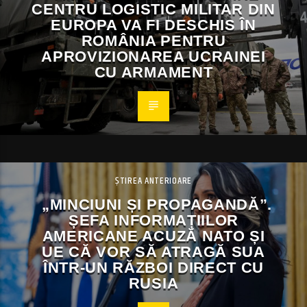
CENTRU LOGISTIC MILITAR DIN
EUROPA VA FI DESCHIS ÎN
ROMÂNIA PENTRU
APROVIZIONAREA UCRAINEI
CU ARMAMENT
ȘTIREA ANTERIOARE
„MINCIUNI ȘI PROPAGANDĂ”.
ȘEFA INFORMAȚIILOR
AMERICANE ACUZĂ NATO ȘI
UE CĂ VOR SĂ ATRAGĂ SUA
ÎNTR-UN RĂZBOI DIRECT CU
RUSIA