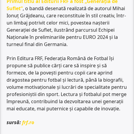
Primul titlu al Editurii FRF a fost „Generația de
Suflet”
, o bandă desenată realizată de autorul Mihai
Ionuț Grăjdeanu, care reconstituie în stil creativ, într-
un limbaj potrivit celor mici, povestea nașterii
Generației de Suflet, ilustrând parcursul Echipei
Naționale în preliminariile pentru EURO 2024 și la
turneul final din Germania.
Prin Editura FRF, Federația Română de Fotbal își
propune să publice cărți care să inspire și să
formeze, de la povești pentru copii care aprind
dragostea pentru fotbal și lectură, până la biografii,
volume motivaționale și lucrări de specialitate pentru
profesioniștii din sport. Lectura și fotbalul pot merge
împreună, contribuind la dezvoltarea unei generații
mai educate, mai puternice și capabile de inovație.
sursă:
frf.ro