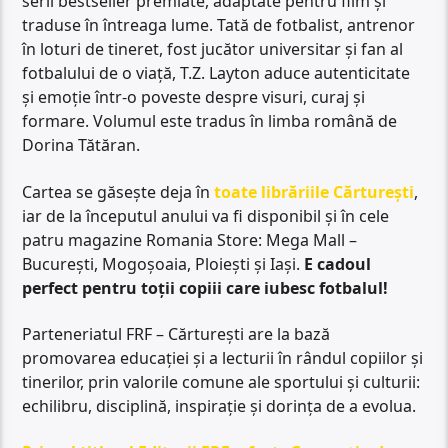
serii bestseller premiate, adaptate pentru film și
traduse în întreaga lume. Tată de fotbalist, antrenor
în loturi de tineret, fost jucător universitar și fan al
fotbalului de o viață, T.Z. Layton aduce autenticitate
și emoție într-o poveste despre visuri, curaj și
formare. Volumul este tradus în limba română de
Dorina Tătăran.
Cartea se găsește deja în
toate librăriile Cărturești
,
iar de la începutul anului va fi disponibil și în cele
patru magazine Romania Store: Mega Mall –
București, Mogoșoaia, Ploiești și Iași.
E cadoul
perfect pentru toții copiii care iubesc fotbalul!
Parteneriatul FRF – Cărturești are la bază
promovarea educației și a lecturii în rândul copiilor și
tinerilor, prin valorile comune ale sportului și culturii:
echilibru, disciplină, inspirație și dorința de a evolua.