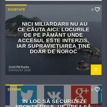
SOCIETATE
0
NICI MILIARDARII NU AU
CE CĂUTA AICI: LOCURILE
DE PE PĂMÂNT UNDE
ACCESUL ESTE INTERZIS,
IAR SUPRAVIEȚUIREA ȚINE
DOAR DE NOROC
Gold FM Radio
9 AUGUST 2026
EXTERNE
0
ÎN LOC SĂ SECURIZEZE
FRONTIERELE, UE VREA SĂ