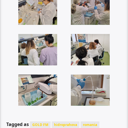
Tagged as
GOLD FM
hidroprahova
romania