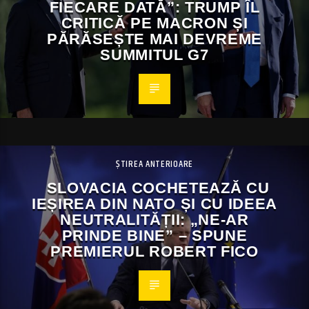
FIECARE DATĂ”: TRUMP ÎL
CRITICĂ PE MACRON ȘI
PĂRĂSEȘTE MAI DEVREME
SUMMITUL G7
ȘTIREA ANTERIOARE
SLOVACIA COCHETEAZĂ CU
IEȘIREA DIN NATO ȘI CU IDEEA
NEUTRALITĂȚII: „NE-AR
PRINDE BINE” – SPUNE
PREMIERUL ROBERT FICO