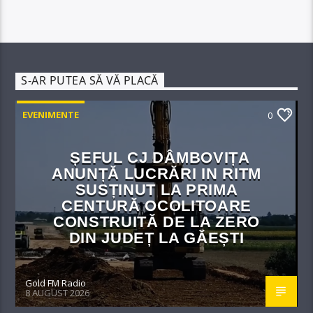
S-AR PUTEA SĂ VĂ PLACĂ
EVENIMENTE
0
ȘEFUL CJ DÂMBOVIȚA
ANUNȚĂ LUCRĂRI IN RITM
SUSȚINUT LA PRIMA
CENTURĂ OCOLITOARE
CONSTRUITĂ DE LA ZERO
DIN JUDEȚ LA GĂEȘTI
Gold FM Radio
8 AUGUST 2026