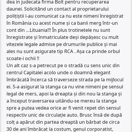
dea in judecata firma Bolt pentru recuperarea
daunei. Solicitând un contact al proprietarului
polițiștii i-au comunicat ca nu este nimeni înregistrat
în România cu acest nume și ca banii merg într-un
cont din …Lituania!!! În plus trotinetele nu sunt
înregistrate și înmatriculate deși depășesc cu mult
vitezele legale admise pe drumurile publice și mai
ales nu sunt asigurate tip RCA . Așa ca prinde orbul
scoate-i ochii !!
Un alt caz s-a petrecut pe o stradă cu sens unic din
centrul Capitalei acolo unde o doamnă elegant
îmbrăcată încerca să traverseze strada pe la mijlocul
ei. S-a asigurat la stanga ca nu vine nimeni pe sensul
legal de mers, apoi la dreapta și din nou la stanga și
a început traversarea uitându-se mereu la stanga
spre a putea vedea orice ar fi venit repet din sensul
respectiv unic de circulație auto. Brusc însă de după
colț a apărut din partea dreaptă un bărbat de circa
30 de ani îmbrăcat la costum, genul corporatist,