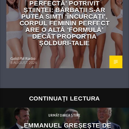
PERFECTĂ’ POTRIVIT
ȘTIINȚEI: BĂRBAȚII S-AR
PUTEA SIMȚI ‘ÎNCURCAȚI’,
CORPUL FEMININ PERFECT
ARE O ALTĂ ‘FORMULĂ’
DECÂT PROPORȚIA
ȘOLDURI-TALIE
Gold FM Radio
8 AUGUST 2026
CONTINUAȚI LECTURA
URMĂTOAREA ȘTIRE
„EMMANUEL GREȘEȘTE DE