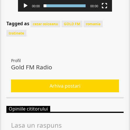
00:00
00:00
Tagged as
cezar osiceanu
GOLD FM
romania
trotinete
Profil
Gold FM Radio
Arhiva postari
Opiniile cititorului
Lasa un raspuns