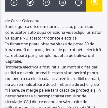
de Cezar Osiceanu
Sunt sigur ca orice om normal la cap, pieton sau
conducator auto dupa ce viziona videoclipul următor
va spune NU acestor trotinete electrice.
În filmare se poate observa viteza de peste 80 de
km/h avută de inconștientul de pe trotineta electrică
care zboară pur și simplu noaptea pe bulevardul
Capitalei.
Trotineta electrică a fost inițial un moft și o fiță dar
astăzi a devenit un real blestem și un pericol pentru
toți pentru ca ele circula cu viteze incredibil de mari,
nu au semnalizatoare de schimbare a direcției și de
frânare, se merge pe ele fără cască de protecție și în
necunoașterea și nerespectarea regulilor de
circulație. Câți dintre noi nu am văzut câte doi
utilizatori pe aceeași trotinetă și câte și mai câte ?