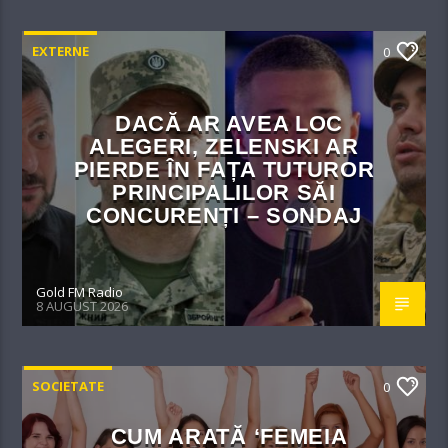
EXTERNE
0
DACĂ AR AVEA LOC
ALEGERI, ZELENSKI AR
PIERDE ÎN FAȚA TUTUROR
PRINCIPALILOR SĂI
CONCURENȚI – SONDAJ
Gold FM Radio
8 AUGUST 2026
SOCIETATE
0
CUM ARATĂ ‘FEMEIA