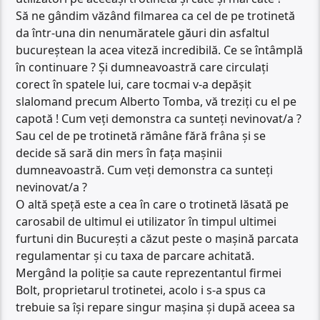
Să ne gândim văzând filmarea ca cel de pe trotinetă
da într-una din nenumăratele găuri din asfaltul
bucureștean la acea viteză incredibilă. Ce se întâmplă
în continuare ? Și dumneavoastră care circulați
corect în spatele lui, care tocmai v-a depășit
slalomand precum Alberto Tomba, vă treziți cu el pe
capotă ! Cum veți demonstra ca sunteți nevinovat/a ?
Sau cel de pe trotinetă rămâne fără frâna și se
decide să sară din mers în fața mașinii
dumneavoastră. Cum veți demonstra ca sunteți
nevinovat/a ?
O altă speță este a cea în care o trotinetă lăsată pe
carosabil de ultimul ei utilizator în timpul ultimei
furtuni din București a căzut peste o mașină parcata
regulamentar și cu taxa de parcare achitată.
Mergând la poliție sa caute reprezentantul firmei
Bolt, proprietarul trotinetei, acolo i s-a spus ca
trebuie sa își repare singur mașina și după aceea sa