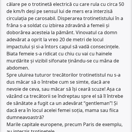
călare pe o trotinetă electrică cu care rula cu circa 50
de km/h deși pe sensul lui de mers era interzisă
circulația pe carosabil. Disperarea trotinetistului în a
frâna s-a soldat cu izbirea zdravănă a femeii și
doborârea acesteia la pământ. Vinovatul ca domn
adevărat a oprit la vreo 20 de metri de locul
impactului și si-a întors capul să vadă consecințele.
Biata femeie s-a ridicat cu chiu cu vai cu hainele
murdărite și vizibil sifonate ținându-se cu mâna de
abdomen.
Spre uluirea tuturor trecătorilor trotinetistul nu s-a
dus măcar să o întrebe cum se simte, dacă are
nevoie de ceva, sau măcar să își ceară scuze! Așa ca
văzând ca trecătorii se îndreptau spre el să îl întrebe
de sănătate a fugit ca un adevărat “gentleman”! Și
dacă era în locul acelei femei soția, mama sau fiica
dumneavoastră?
Marile capitale europene, precum Paris de exemplu,
au interzis trotinetele.