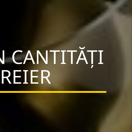
N CANTITĂŢI
CREIER