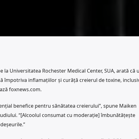
de la Universitatea Rochester Medical Center, SUA, arată că 
împotriva inflamaţiilor şi curăţă creierul de toxine, inclusi
tează foxnews.com.
tențial benefice pentru sănătatea creierului”, spune Maiken
tudiului. “[Alcoolul consumat cu moderaţie] îmbunătăţeşte
 deşeurile.”