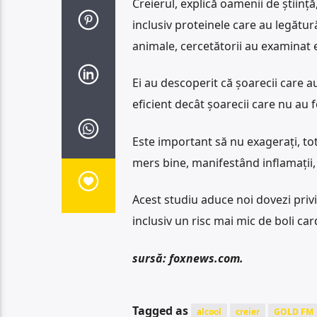
Creierul, explică oamenii de știință
inclusiv proteinele ​​care au legătu
animale, cercetătorii au examinat 
Ei au descoperit că şoarecii care au
eficient decât şoarecii care nu au f
Este important să nu exagerați, tot
mers bine, manifestând inflamații, 
Acest studiu aduce noi dovezi priv
inclusiv un risc mai mic de boli ca
sursă: foxnews.com.
Tagged as
alcool
creier
GOLD FM