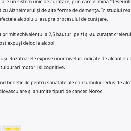
, are un sistem unic de curățare, prin care elimină “deșeurile
ră cu Alzheimerul și de alte forme de demență. În studiul rea
efectele alcoolului asupra procesului de curățare.
 primit echivalentul a 2,5 băuturi pe zi şi-au curăţat creieru
ost expuşi deloc la alcool.
uși. Rozătoarele expuse unor niveluri ridicate de alcool nu l
tulburări motorii şi cognitive.
ind beneficiile pentru sănătate ale consumului redus de alco
rdiovasculare şi anumite tipuri de cancer. Noroc!
romania