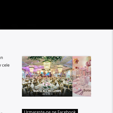
un
v cele
Urmareste-ne pe Facebook