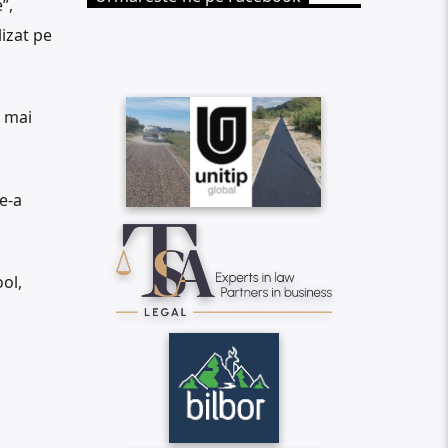
”,
lizat pe
l mai
e-a
ol,