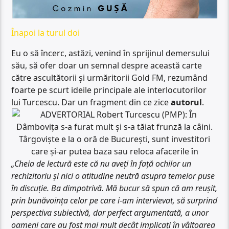
Înapoi la turul doi
Eu o să încerc, astăzi, venind în sprijinul demersului
său, să ofer doar un semnal despre această carte
către ascultătorii și urmăritorii Gold FM, rezumând
foarte pe scurt ideile principale ale interlocutorilor
lui Turcescu. Dar un fragment din ce zice
autorul
.
„Cheia de lectură este că nu aveți în față ochilor un
rechizitoriu și nici o atitudine neutră asupra temelor puse
în discuție. Ba dimpotrivă. Mă bucur să spun că am reușit,
prin bunăvoința celor pe care i-am intervievat, să surprind
perspectiva subiectivă, dar perfect argumentată, a unor
oameni care au fost mai mult decât implicați în vâltoarea