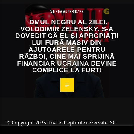
ȘTIREA ANTERIOARE
OMUL NEGRU AL ZILEI,
VOLODIMIR ZELENSKY. S-A
DOVEDIT CĂ EL ȘI APROPIAȚII
LUI FURĂ MASIV DIN
AJUTOARELE PENTRU
RĂZBOI, CINE MAI SPRIJINĂ
FINANCIAR UCRAINA DEVINE
COMPLICE LA FURT!
© Copyright 2025. Toate drepturile rezervate. SC
Angus Resources SRL