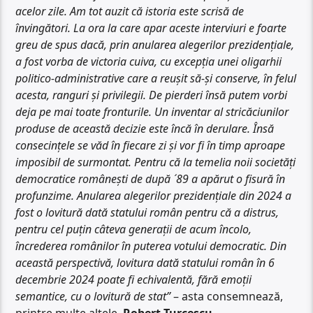
acelor zile. Am tot auzit că istoria este scrisă de
învingători. La ora la care apar aceste interviuri e foarte
greu de spus dacă, prin anularea alegerilor prezidențiale,
a fost vorba de victoria cuiva, cu excepția unei oligarhii
politico-administrative care a reușit să-și conserve, în felul
acesta, ranguri și privilegii. De pierderi însă putem vorbi
deja pe mai toate fronturile. Un inventar al stricăciunilor
produse de această decizie este încă în derulare. Însă
consecințele se văd în fiecare zi și vor fi în timp aproape
imposibil de surmontat. Pentru că la temelia noii societăți
democratice românești de după ´89 a apărut o fisură în
profunzime. Anularea alegerilor prezidențiale din 2024 a
fost o lovitură dată statului român pentru că a distrus,
pentru cel puțin câteva generații de acum încolo,
încrederea românilor în puterea votului democratic. Din
această perspectivă, lovitura dată statului român în 6
decembrie 2024 poate fi echivalentă, fără emoții
semantice, cu o lovitură de stat”
– asta consemnează,
printre multe altele,
Robert Turcescu
.