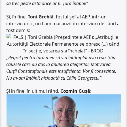
să trec peste asta orice ar fi. Țara înapoi!”
Și, în fine,
Toni Greblă
, fostul șef al AEP, într-un
interviu unic, nu l-am mai auzit în interviuri de când a
fost demis:
„Regret pentru țara mea că s-a întâmplat așa ceva. Știu
cauzele care au dus la anularea alegerilor. Motivarea
Curții Constituționale este insuficientă. Vor fi consecințe.
Nu m-am întâlnit niciodată cu Călin Georgescu.”
Și în fine, în ultimul rând,
Cozmin Gușă
: