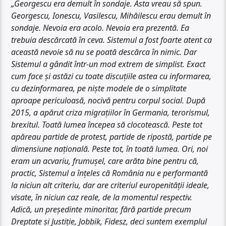
„Georgescu era demult în sondaje. Asta vreau să spun.
Georgescu, Ionescu, Vasilescu, Mihăilescu erau demult în
sondaje. Nevoia era acolo. Nevoia era prezentă. Ea
trebuia descărcată în ceva. Sistemul a fost foarte atent ca
această nevoie să nu se poată descărca în nimic. Dar
Sistemul a gândit într-un mod extrem de simplist. Exact
cum face și astăzi cu toate discuțiile astea cu informarea,
cu dezinformarea, pe niște modele de o simplitate
aproape periculoasă, nocivă pentru corpul social. După
2015, a apărut criza migrațiilor în Germania, terorismul,
brexitul. Toată lumea începea să clocotească. Peste tot
apăreau partide de protest, partide de ripostă, partide pe
dimensiune națională. Peste tot, în toată lumea. Ori, noi
eram un acvariu, frumușel, care arăta bine pentru că,
practic, Sistemul a înțeles că România nu e performantă
la niciun alt criteriu, dar are criteriul europenității ideale,
visate, în niciun caz reale, de la momentul respectiv.
Adică, un președinte minoritar, fără partide precum
Dreptate și Justiție, Jobbik, Fidesz, deci suntem exemplul