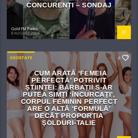
CONCURENȚI – SONDAJ
Gold FM Radio
8 AUGUST 2026
SOCIETATE
0
CUM ARATĂ ‘FEMEIA
PERFECTĂ’ POTRIVIT
ȘTIINȚEI: BĂRBAȚII S-AR
PUTEA SIMȚI ‘ÎNCURCAȚI’,
CORPUL FEMININ PERFECT
ARE O ALTĂ ‘FORMULĂ’
DECÂT PROPORȚIA
ȘOLDURI-TALIE