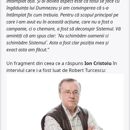
întâmplat așa. Și al doilea aspect este că totul se face cu
îngăduința lui Dumnezeu și am convingerea că s-a
întâmplat fix cum trebuia. Pentru că scopul principal pe
care l-am avut eu în această acțiune, care nu a fost o
campanie, ci o chemare, a fost să deconspir Sistemul. Vă
amintiți că am spus clar: ´Nu schimbăm oamenii ci
schimbăm Sistemul´. Asta a fost clar poziția mea și
exact asta am făcut.”
Un fragment din ceea ce a răspuns
Ion Cristoiu
în
interviul care i-a fost luat de Robert Turcescu: