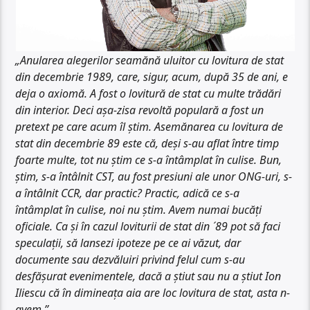
„Anularea alegerilor seamănă uluitor cu lovitura de stat
din decembrie 1989, care, sigur, acum, după 35 de ani, e
deja o axiomă. A fost o lovitură de stat cu multe trădări
din interior. Deci așa-zisa revoltă populară a fost un
pretext pe care acum îl știm. Asemănarea cu lovitura de
stat din decembrie 89 este că, deși s-au aflat între timp
foarte multe, tot nu știm ce s-a întâmplat în culise. Bun,
știm, s-a întâlnit CST, au fost presiuni ale unor ONG-uri, s-
a întâlnit CCR, dar practic? Practic, adică ce s-a
întâmplat în culise, noi nu știm. Avem numai bucăți
oficiale. Ca și în cazul loviturii de stat din ´89 pot să faci
speculații, să lansezi ipoteze pe ce ai văzut, dar
documente sau dezvăluiri privind felul cum s-au
desfășurat evenimentele, dacă a știut sau nu a știut Ion
Iliescu că în dimineața aia are loc lovitura de stat, asta n-
avem.”