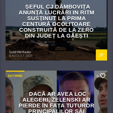
ȘEFUL CJ DÂMBOVIȚA
ANUNȚĂ LUCRĂRI IN RITM
SUSȚINUT LA PRIMA
CENTURĂ OCOLITOARE
CONSTRUITĂ DE LA ZERO
DIN JUDEȚ LA GĂEȘTI
Gold FM Radio
8 AUGUST 2026
EXTERNE
0
DACĂ AR AVEA LOC
ALEGERI, ZELENSKI AR
PIERDE ÎN FAȚA TUTUROR
PRINCIPALILOR SĂI