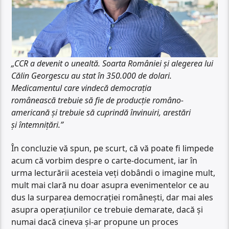
„CCR a devenit o unealtă. Soarta României și alegerea lui
Călin Georgescu au stat în 350.000 de dolari.
Medicamentul care vindecă democrația
românească trebuie să fie de producție româno-
americană și trebuie să cuprindă învinuiri, arestări
și întemnițări.”
În concluzie vă spun, pe scurt, că vă poate fi limpede
acum că vorbim despre o carte-document, iar în
urma lecturării acesteia veți dobândi o imagine mult,
mult mai clară nu doar asupra evenimentelor ce au
dus la surparea democrației românești, dar mai ales
asupra operațiunilor ce trebuie demarate, dacă și
numai dacă cineva și-ar propune un proces