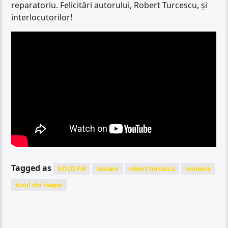
reparatoriu. Felicitări autorului, Robert Turcescu, și
interlocutorilor!
Tagged as
GOLD FM
lansare
robert turcescu
romania
turul doi inapoi