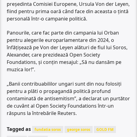
preşedinta Comisiei Europene, Ursula Von der Leyen,
fiind pentru prima oară când face din aceasta o ţintă
personală într-o campanie politică.
Panourile, care fac parte din campania lui Orban
pentru alegerile europarlamentare din 2024, o
înfăţişează pe Von der Leyen alături de fiul lui Soros,
Alexander, care prezidează Open Society
Foundations, şi conţin mesajul: „Să nu dansăm pe
muzica lor!”.
„Banii contribuabililor ungari sunt din nou folosiţi
pentru a plăti o propagandă politică profund
contaminată de antisemitism”, a declarat un purtător
de cuvânt al Open Society Foundations într-un
răspuns la întrebările Reuters.
Tagged as
fundatia soros
george soros
GOLD FM