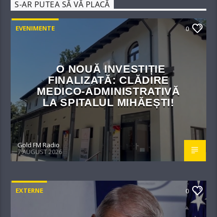
S-AR PUTEA SĂ VĂ PLACĂ
EVENIMENTE
0
O NOUĂ INVESTIȚIE
FINALIZATĂ: CLĂDIRE
MEDICO-ADMINISTRATIVĂ
LA SPITALUL MIHĂEȘTI!​
Gold FM Radio
7 AUGUST 2026
EXTERNE
0