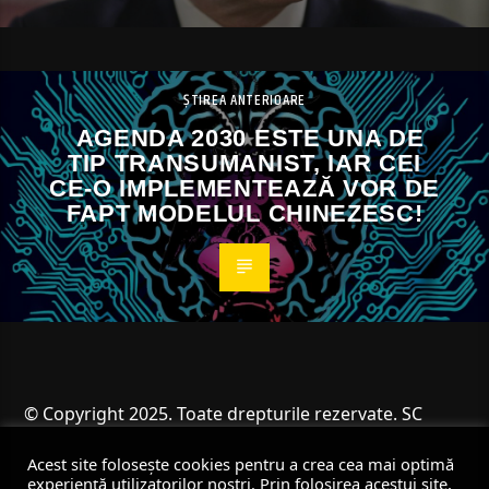
ȘTIREA ANTERIOARE
AGENDA 2030 ESTE UNA DE
TIP TRANSUMANIST, IAR CEI
CE-O IMPLEMENTEAZĂ VOR DE
FAPT MODELUL CHINEZESC!
© Copyright 2025. Toate drepturile rezervate. SC
Angus Resources SRL
Acest site folosește cookies pentru a crea cea mai optimă
experiență utilizatorilor noștri. Prin folosirea acestui site,