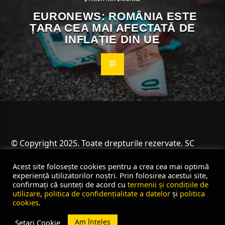
EURONEWS: ROMÂNIA ESTE
ȚARA CEA MAI AFECTATĂ DE
INFLAȚIE DIN UE
© Copyright 2025. Toate drepturile rezervate. SC
Angus Resources SRL
Acest site folosește cookies pentru a crea cea mai optimă
experiență utilizatorilor noștri. Prin folosirea acestui site,
confirmați că sunteți de acord cu
termenii și condițiile de
utilizare
,
politica de confidențialitate a datelor
și
politica
cookies
.
Am înțeles
Setari Cookie