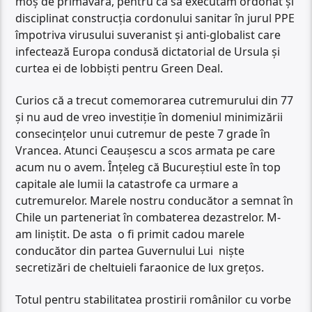
moș de primăvară, pentru ca să executăm ordonat și
disciplinat construcția cordonului sanitar în jurul PPE
împotriva virusului suveranist și anti-globalist care
infectează Europa condusă dictatorial de Ursula și
curtea ei de lobbiști pentru Green Deal.
Curios că a trecut comemorarea cutremurului din 77
și nu aud de vreo investiție în domeniul minimizării
consecințelor unui cutremur de peste 7 grade în
Vrancea. Atunci Ceaușescu a scos armata pe care
acum nu o avem. Înțeleg că Bucureștiul este în top
capitale ale lumii la catastrofe ca urmare a
cutremurelor. Marele nostru conducător a semnat în
Chile un parteneriat în combaterea dezastrelor. M-
am liniștit. De asta o fi primit cadou marele
conducător din partea Guvernului Lui niște
secretizări de cheltuieli faraonice de lux grețos.
Totul pentru stabilitatea prostirii românilor cu vorbe