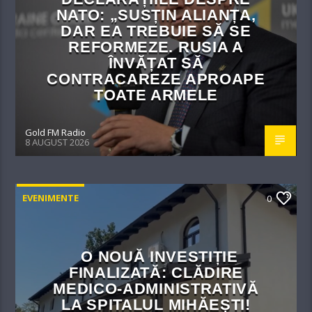
NATO: „SUSȚIN ALIANȚA,
DAR EA TREBUIE SĂ SE
REFORMEZE. RUSIA A
ÎNVĂȚAT SĂ
CONTRACAREZE APROAPE
TOATE ARMELE
Gold FM Radio
8 AUGUST 2026
EVENIMENTE
0
O NOUĂ INVESTIȚIE
FINALIZATĂ: CLĂDIRE
MEDICO-ADMINISTRATIVĂ
LA SPITALUL MIHĂEȘTI!​