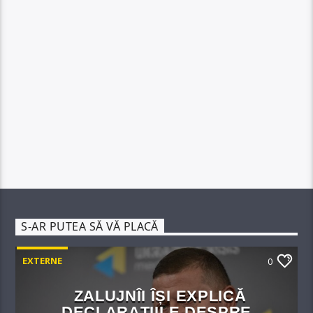
S-AR PUTEA SĂ VĂ PLACĂ
EXTERNE
0
ZALUJNÎI ÎȘI EXPLICĂ
DECLARAȚIILE DESPRE