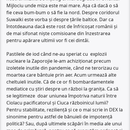
Mijlociu unde miza este mai mare. Așa că dacă o să
fie ceva bum-bum o să fie la nord. Despre coridorul
Suwalki este vorba și despre țările baltice. Dar ca
întotdeauna dacă este rost de înfricoșat românii și
de mai sifonat niște comisioane din înzestrarea
pentru apărare ultimii vor fi cei dintâi.
Pastilele de iod când ne-au speriat cu explozii
nucleare la Zaporojie le-am achiziționat precum
izoletele inutile din pandemie, când ne terorizau cu
moartea care bântuie prin aer. Acum urmează alte
cheltuieli inutile. Că de ce or fi bombardamentele
mediatice cu știri despre un război la granița. Ca să
se legitimeze doar uniunea împotriva naturii între
Ciolacu pacificatorul și Ciuca războinicul lumii?
Pentru stabilitate, reziliență și ce o mai scrie in DEX la
sinonime pentru astfel de bănuieli de impotență
politică? Sau, după ultimele scăpări în media ale unui