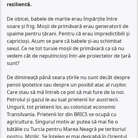
rezilientă.
De obicei, babele de martie erau împărțite între
soare și frig. Moșii de primăvară erau generatorii de
spaime pentru țărani. Pentru că erau impredictibili și
capricioși. Acum se pare că babele și-au schimbat
sexul. Ce ne tot turuie moșii de primăvară ca să nu
vedem cât de neputincioși într-ale proiectelor de țară
sunt?
De dimineață până seara știrile nu sunt decât despre
pensii ipotetice sau despre un posibil atac al rușilor.
Care stau să mă întreb ce pot să mai fure de la noi.
Petrolul și gazul le-au luat prietenii lor austriecii.
Ungurii, tot prietenii lor, au colonizat economic
Transilvania. Prietenii lor din BRICS se ocupă cu
agricultura. Singurul motiv ar putea să mai fie o
bătălie cu Turcia pentru Marea Neagră pe teritoriul
nostru. Mizilic. Se înțeleg ei mai degrabă în Orientul