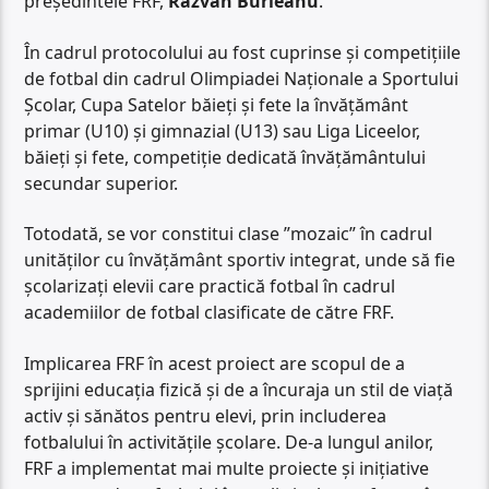
președintele FRF,
Răzvan Burleanu
.
În cadrul protocolului au fost cuprinse și competițiile
de fotbal din cadrul Olimpiadei Naționale a Sportului
Școlar, Cupa Satelor băieți și fete la învățământ
primar (U10) și gimnazial (U13) sau Liga Liceelor,
băieți și fete, competiție dedicată învățământului
secundar superior.
Totodată, se vor constitui clase ”mozaic” în cadrul
unităților cu învățământ sportiv integrat, unde să fie
școlarizați elevii care practică fotbal în cadrul
academiilor de fotbal clasificate de către FRF.
Implicarea FRF în acest proiect are scopul de a
sprijini educația fizică și de a încuraja un stil de viață
activ și sănătos pentru elevi, prin includerea
fotbalului în activitățile școlare. De-a lungul anilor,
FRF a implementat mai multe proiecte și inițiative