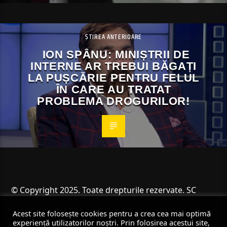
ȘTIREA ANTERIOARE
ION SPÂNU: MINIȘTRII DE
INTERNE AR TREBUI BĂGAȚI
LA PUȘCĂRIE PENTRU FELUL
ÎN CARE AU TRATAT
PROBLEMA DROGURILOR!
© Copyright 2025. Toate drepturile rezervate. SC
Angus Resources SRL
Acest site folosește cookies pentru a crea cea mai optimă
experiență utilizatorilor noștri. Prin folosirea acestui site,