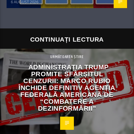
6 AUGUST 2026
CONTINUAȚI LECTURA
URMĂTOAREA ȘTIRE
ADMINISTRAȚIA TRUMP
PROMITE SFÂRȘITUL
CENZURII: MARCO RUBIO
ÎNCHIDE DEFINITIV AGENȚIA
FEDERALĂ AMERICANĂ DE
“COMBATERE A
DEZINFORMĂRII”