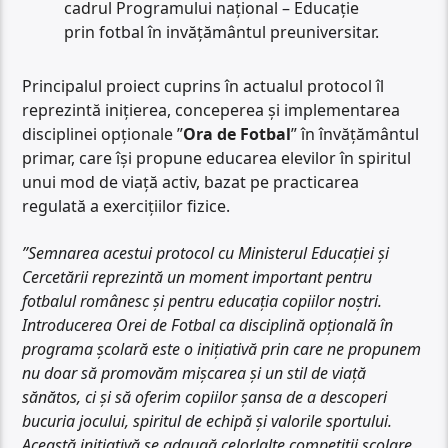
cadrul Programului național – Educație
prin fotbal în invățământul preuniversitar.
Principalul proiect cuprins în actualul protocol îl
reprezintă inițierea, conceperea și implementarea
disciplinei opționale ”
Ora de Fotbal
” în învățământul
primar, care își propune educarea elevilor în spiritul
unui mod de viață activ, bazat pe practicarea
regulată a exercițiilor fizice.
”Semnarea acestui protocol cu Ministerul Educației și
Cercetării reprezintă un moment important pentru
fotbalul românesc și pentru educația copiilor noștri.
Introducerea Orei de Fotbal ca disciplină opțională în
programa școlară este o inițiativă prin care ne propunem
nu doar să promovăm mișcarea și un stil de viață
sănătos, ci și să oferim copiilor șansa de a descoperi
bucuria jocului, spiritul de echipă și valorile sportului.
Această inițiativă se adaugă celorlalte competiții școlare