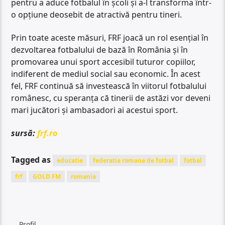
pentru a aduce fotbalul în școli și a-l transforma într-
o opțiune deosebit de atractivă pentru tineri.
Prin toate aceste măsuri, FRF joacă un rol esențial în
dezvoltarea fotbalului de bază în România și în
promovarea unui sport accesibil tuturor copiilor,
indiferent de mediul social sau economic. În acest
fel, FRF continuă să investească în viitorul fotbalului
românesc, cu speranța că tinerii de astăzi vor deveni
mari jucători și ambasadori ai acestui sport.
sursă:
frf.ro
Tagged as
educatie
federatia romana de fotbal
fotbal
frf
GOLD FM
romania
Profil