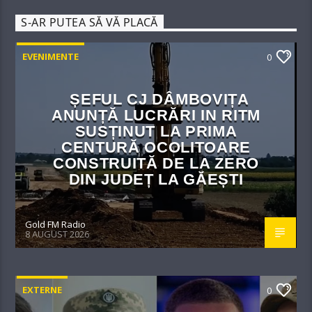
S-AR PUTEA SĂ VĂ PLACĂ
EVENIMENTE
0
ȘEFUL CJ DÂMBOVIȚA
ANUNȚĂ LUCRĂRI IN RITM
SUSȚINUT LA PRIMA
CENTURĂ OCOLITOARE
CONSTRUITĂ DE LA ZERO
DIN JUDEȚ LA GĂEȘTI
Gold FM Radio
8 AUGUST 2026
EXTERNE
0