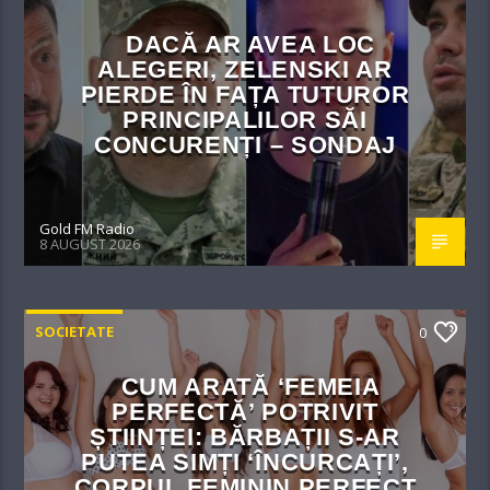
DACĂ AR AVEA LOC
ALEGERI, ZELENSKI AR
PIERDE ÎN FAȚA TUTUROR
PRINCIPALILOR SĂI
CONCURENȚI – SONDAJ
Gold FM Radio
8 AUGUST 2026
SOCIETATE
0
CUM ARATĂ ‘FEMEIA
PERFECTĂ’ POTRIVIT
ȘTIINȚEI: BĂRBAȚII S-AR
PUTEA SIMȚI ‘ÎNCURCAȚI’,
CORPUL FEMININ PERFECT