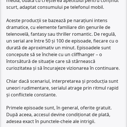
media, odată cu creșterea apetitului pentru conținut
scurt, adaptat consumului pe telefonul mobil.
Aceste producții se bazează pe narațiuni intens
dramatice, cu elemente familiare din genurile de
telenovelă, fantasy sau thriller romantic. De regulă,
un serial are între 50 și 100 de episoade, fiecare cu o
durată de aproximativ un minut. Episoadele sunt
concepute să se încheie cu un cliffhanger – o
întorsătură de situație care să stârnească
curiozitatea și să încurajeze vizionarea în continuare.
Chiar dacă scenariul, interpretarea și producția sunt
uneori rudimentare, serialul atrage prin ritmul rapid
și conflictele constante.
Primele episoade sunt, în general, oferite gratuit.
După aceea, accesul devine condiționat de plată,
adesea exact în punctele-cheie ale intrigii.