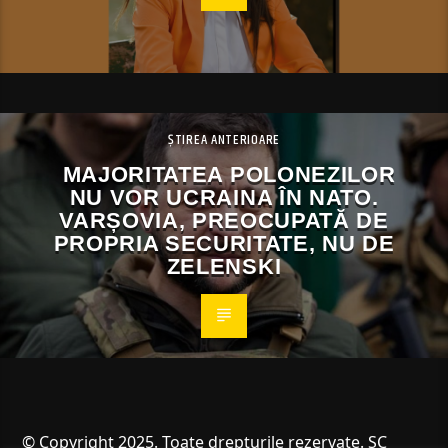
ȘTIREA ANTERIOARE
MAJORITATEA POLONEZILOR
NU VOR UCRAINA ÎN NATO.
VARȘOVIA, PREOCUPATĂ DE
PROPRIA SECURITATE, NU DE
ZELENSKI
© Copyright 2025. Toate drepturile rezervate. SC