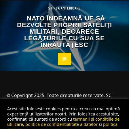
ȘTIREA ANTERIOARE
NATO ÎNDEAMNĂ UE SĂ
DEZVOLTE PROPRII SATELIȚI
MILITARI, DEOARECE
LEGĂTURILE CU SUA SE
ÎNRĂUTĂȚESC
© Copyright 2025. Toate drepturile rezervate. SC
Angus Resources SRL
Acest site folosește cookies pentru a crea cea mai optimă
experiență utilizatorilor noștri. Prin folosirea acestui site,
confirmați că sunteți de acord cu
termenii și condițiile de
utilizare
,
politica de confidențialitate a datelor
și
politica