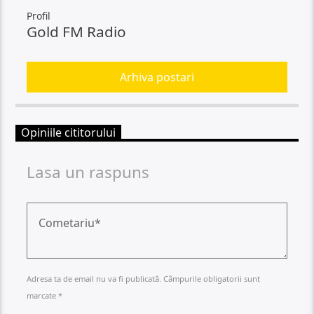
Profil
Gold FM Radio
Arhiva postari
Opiniile cititorului
Lasa un raspuns
Adresa ta de email nu va fi publicată. Câmpurile obligatorii sunt
marcate *