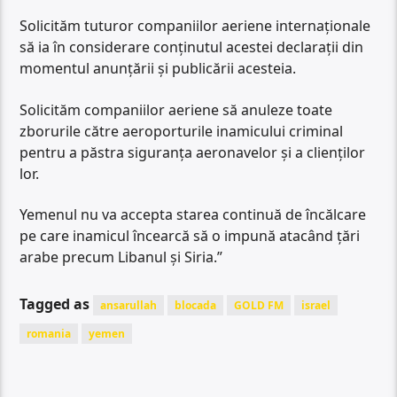
Solicităm tuturor companiilor aeriene internaționale
să ia în considerare conținutul acestei declarații din
momentul anunțării și publicării acesteia.
Solicităm companiilor aeriene să anuleze toate
zborurile către aeroporturile inamicului criminal
pentru a păstra siguranța aeronavelor și a clienților
lor.
Yemenul nu va accepta starea continuă de încălcare
pe care inamicul încearcă să o impună atacând țări
arabe precum Libanul și Siria.”
Tagged as
ansarullah
blocada
GOLD FM
israel
romania
yemen