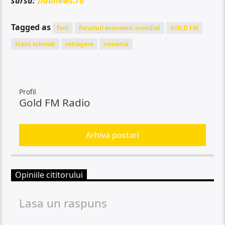
sursă:
ziuanews.ro
Tagged as
fem
forumul economic mondial
GOLD FM
klaus schwab
retragere
romania
Profil
Gold FM Radio
Arhiva postari
Opiniile cititorului
Lasa un raspuns