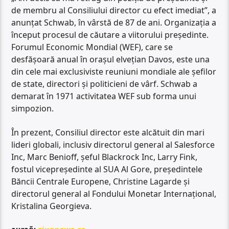
de membru al Consiliului director cu efect imediat”, a
anunţat Schwab, în vârstă de 87 de ani. Organizaţia a
început procesul de căutare a viitorului preşedinte.
Forumul Economic Mondial (WEF), care se
desfăşoară anual în oraşul elveţian Davos, este una
din cele mai exclusiviste reuniuni mondiale ale şefilor
de state, directori şi politicieni de vârf. Schwab a
demarat în 1971 activitatea WEF sub forma unui
simpozion.
În prezent, Consiliul director este alcătuit din mari
lideri globali, inclusiv directorul general al Salesforce
Inc, Marc Benioff, şeful Blackrock Inc, Larry Fink,
fostul vicepreşedinte al SUA Al Gore, preşedintele
Băncii Centrale Europene, Christine Lagarde şi
directorul general al Fondului Monetar Internaţional,
Kristalina Georgieva.