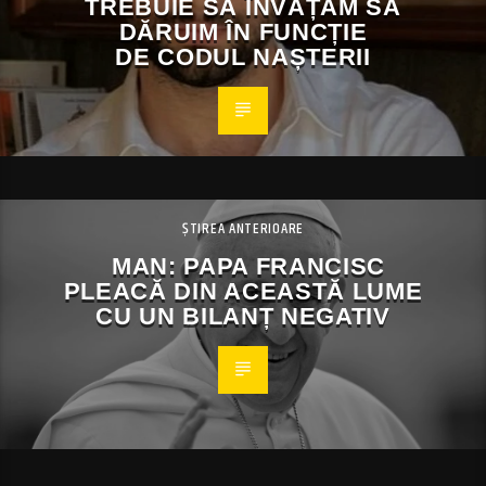
TREBUIE SĂ ÎNVĂȚĂM SĂ
DĂRUIM ÎN FUNCȚIE
DE CODUL NAȘTERII
ȘTIREA ANTERIOARE
MAN: PAPA FRANCISC
PLEACĂ DIN ACEASTĂ LUME
CU UN BILANȚ NEGATIV