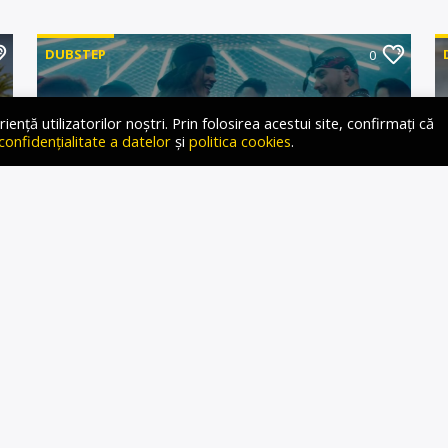
DUBSTEP
0
ță utilizatorilor noștri. Prin folosirea acestui site, confirmați că
 confidențialitate a datelor
și
politica cookies
.
ON THE FLOOR