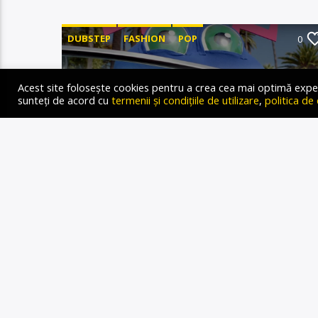
DUBSTEP
FASHION
POP
0
Acest site folosește cookies pentru a crea cea mai optimă experien
sunteți de acord cu
termenii și condițiile de utilizare
,
politica de
THE GAME OF LIFE
PAGINI
1