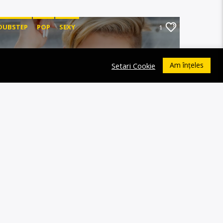
DUBSTEP
POP
SEXY
1
Am înțeles
Setari Cookie
PON PON GIRL