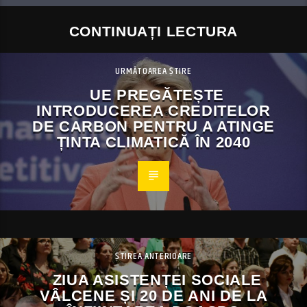
CONTINUAȚI LECTURA
URMĂTOAREA ȘTIRE
UE PREGĂTEȘTE
INTRODUCEREA CREDITELOR
DE CARBON PENTRU A ATINGE
ȚINTA CLIMATICĂ ÎN 2040
ȘTIREA ANTERIOARE
ZIUA ASISTENȚEI SOCIALE
VÂLCENE ȘI 20 DE ANI DE LA