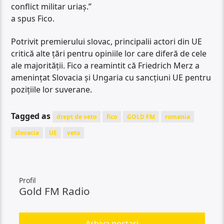
conflict militar uriaș.”
a spus Fico.
Potrivit premierului slovac, principalii actori din UE
critică alte țări pentru opiniile lor care diferă de cele
ale majorității. Fico a reamintit că Friedrich Merz a
amenințat Slovacia și Ungaria cu sancțiuni UE pentru
pozițiile lor suverane.
Tagged as
drept de veto
fico
GOLD FM
romania
slovacia
UE
veto
Profil
Gold FM Radio
Arhiva postari