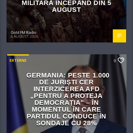
MILITARĂ ÎNCEPÂND DIN 5
AUGUST
Gold FM Radio
6 AUGUST 2026
EXTERNE
0
GERMANIA: PESTE 1.000
DE JURIȘTI CER
INTERZICEREA AFD
„PENTRU A PROTEJA
DEMOCRAȚIA” – ÎN
MOMENTUL ÎN CARE
PARTIDUL CONDUCE ÎN
SONDAJE CU 28%