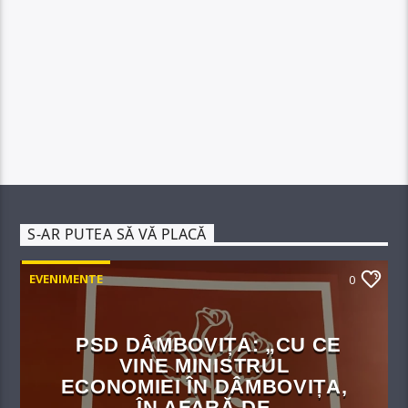
S-AR PUTEA SĂ VĂ PLACĂ
EVENIMENTE
0
PSD DÂMBOVIȚA: „CU CE
VINE MINISTRUL
ECONOMIEI ÎN DÂMBOVIȚA,
ÎN AFARĂ DE