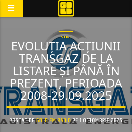
STIRI
EVOLUȚIA ACȚIUNII
TRANSGAZ DE LA
LISTARE ȘI PÂNĂ ÎN
PREZENT, PERIOADA
2008-29.09.2025
POSTAT DE
GOLD FM RADIO
PE 1 OCTOMBRIE 2025