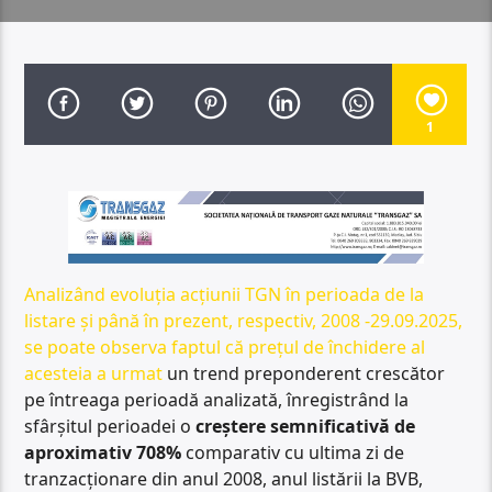
1
Analizând evoluția acțiunii TGN în perioada de la
listare și până în prezent, respectiv, 2008 -29.09.2025,
se poate observa faptul că
prețul de închidere al
acesteia a urmat
un trend preponderent crescător
pe întreaga perioadă analizată, înregistrând la
sfârșitul perioadei o
creștere semnificativă de
aproximativ 708%
comparativ cu ultima zi de
tranzacționare din anul 2008, anul listării la BVB,