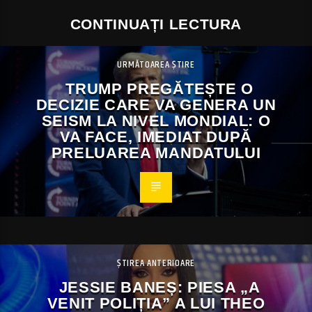
CONTINUAȚI LECTURA
URMĂTOAREA ȘTIRE
TRUMP PREGĂTEȘTE O
DECIZIE CARE VA GENERA UN
SEISM LA NIVEL MONDIAL: O
VA FACE, IMEDIAT DUPĂ
PRELUAREA MANDATULUI
ȘTIREA ANTERIOARE
JESSIE BANEȘ: PIESA „A
VENIT POLIȚIA” A LUI THEO