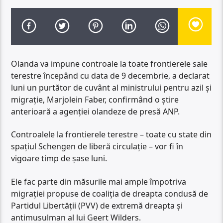
Olanda va impune controale la toate frontierele sale
terestre începând cu data de 9 decembrie, a declarat
luni un purtător de cuvânt al ministrului pentru azil şi
migraţie, Marjolein Faber, confirmând o ştire
anterioară a agenţiei olandeze de presă ANP.
Controalele la frontierele terestre – toate cu state din
spaţiul Schengen de liberă circulaţie – vor fi în
vigoare timp de şase luni.
Ele fac parte din măsurile mai ample împotriva
migraţiei propuse de coaliţia de dreapta condusă de
Partidul Libertăţii (PVV) de extremă dreapta şi
antimusulman al lui Geert Wilders.