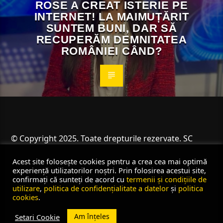
ROSE A CREAT ISTERIE PE
INTERNET! LA MAIMUȚĂRIT
SUNTEM BUNI, DAR SĂ
RECUPERĂM DEMNITATEA
ROMÂNIEI CÂND?
© Copyright 2025. Toate drepturile rezervate. SC
Angus Resources SRL
Acest site folosește cookies pentru a crea cea mai optimă
experiență utilizatorilor noștri. Prin folosirea acestui site,
confirmați că sunteți de acord cu
termenii și condițiile de
utilizare
,
politica de confidențialitate a datelor
și
politica
cookies
.
Am înțeles
Setari Cookie