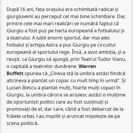
După 16 ani, fața orașului era schimbată radical și
giurgiuvenii au perceput cel mai bine schimbare. Dar,
printre cele mai mari realizări se numără faptul că
Giurgiu a fost pus pe harta europeană a fotbalului și
a teatrului. A iubit enorm sportul, dar mai ales
fotbalul și echipa Astra a pus Giurgiu pe circuitul
europeană al sportului rege. Însă, a avut ambiția, și a
reușit, ca Giurgiu să ajungă, prin Teatrul Tudor Vianu,
o capitală a teatrelor dunărene.
Warren
Buffett
spunea că „Cineva stă la umbra astăzi fiindcă
altcineva a plantat un copac cu mult timp în urmă”. Și
Lucian Iliescu a plantat mulți, foarte mulți copaci în
Giurgiu, la umbra cărora se aciuiesc astăzi o mulțime
de oportuniști politici care au fost susținuți și
promovați de el, dar care, când a fost debarcat de la
frâiele urbei, l-au mazilit și aruncat mișelește de pe
scena politică
.