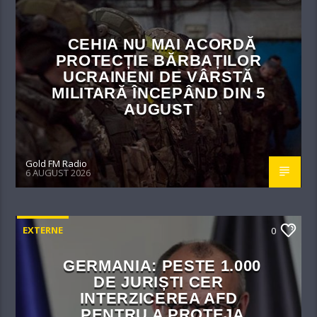
CEHIA NU MAI ACORDĂ
PROTECȚIE BĂRBAȚILOR
UCRAINENI DE VÂRSTĂ
MILITARĂ ÎNCEPÂND DIN 5
AUGUST
Gold FM Radio
6 AUGUST 2026
EXTERNE
0
GERMANIA: PESTE 1.000
DE JURIȘTI CER
INTERZICEREA AFD
„PENTRU A PROTEJA