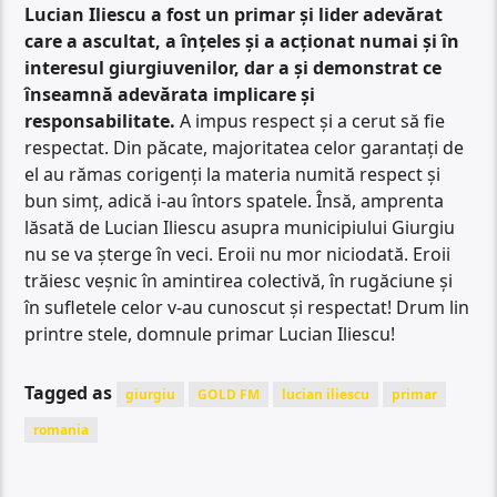
Lucian Iliescu a fost un primar și lider adevărat
care a ascultat, a înțeles și a acționat numai și în
interesul giurgiuvenilor, dar a și demonstrat ce
înseamnă adevărata implicare și
responsabilitate.
A impus respect și a cerut să fie
respectat. Din păcate, majoritatea celor garantați de
el au rămas corigenți la materia numită respect și
bun simț, adică i-au întors spatele. Însă, amprenta
lăsată de Lucian Iliescu asupra municipiului Giurgiu
nu se va șterge în veci. Eroii nu mor niciodată. Eroii
trăiesc veșnic în amintirea colectivă, în rugăciune și
în sufletele celor v-au cunoscut și respectat! Drum lin
printre stele, domnule primar Lucian Iliescu!
Tagged as
giurgiu
GOLD FM
lucian iliescu
primar
romania