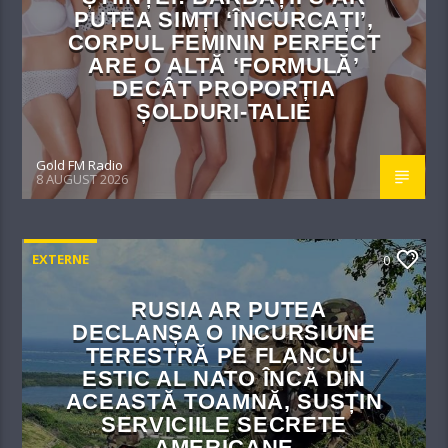
PUTEA SIMȚI ‘ÎNCURCAȚI’,
CORPUL FEMININ PERFECT
ARE O ALTĂ ‘FORMULĂ’
DECÂT PROPORȚIA
ȘOLDURI-TALIE
Gold FM Radio
8 AUGUST 2026
EXTERNE
0
RUSIA AR PUTEA
DECLANȘA O INCURSIUNE
TERESTRĂ PE FLANCUL
ESTIC AL NATO ÎNCĂ DIN
ACEASTĂ TOAMNĂ, SUSȚIN
SERVICIILE SECRETE
AMERICANE