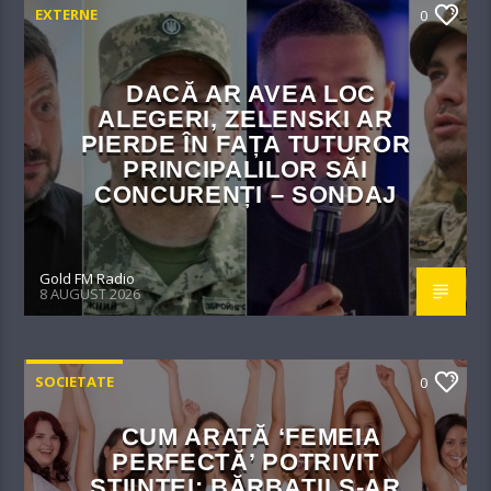
EXTERNE
0
DACĂ AR AVEA LOC
ALEGERI, ZELENSKI AR
PIERDE ÎN FAȚA TUTUROR
PRINCIPALILOR SĂI
CONCURENȚI – SONDAJ
Gold FM Radio
8 AUGUST 2026
SOCIETATE
0
CUM ARATĂ ‘FEMEIA
PERFECTĂ’ POTRIVIT
ȘTIINȚEI: BĂRBAȚII S-AR