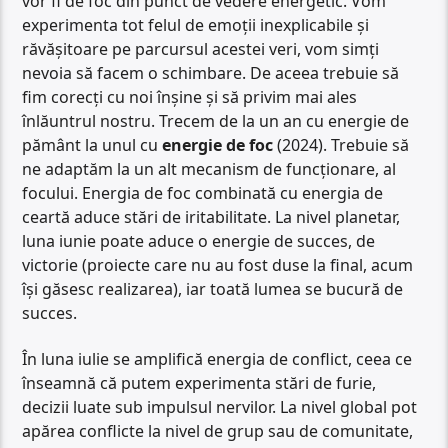
vor fi de foc din punct de vedere energetic. Vom
experimenta tot felul de emoții inexplicabile și
răvășitoare pe parcursul acestei veri, vom simți
nevoia să facem o schimbare. De aceea trebuie să
fim corecți cu noi înșine și să privim mai ales
înlăuntrul nostru. Trecem de la un an cu energie de
pământ la unul cu
energie de foc
(2024). Trebuie să
ne adaptăm la un alt mecanism de funcționare, al
focului. Energia de foc combinată cu energia de
ceartă aduce stări de iritabilitate. La nivel planetar,
luna iunie poate aduce o energie de succes, de
victorie (proiecte care nu au fost duse la final, acum
își găsesc realizarea), iar toată lumea se bucură de
succes.
În luna iulie se amplifică energia de conflict, ceea ce
înseamnă că putem experimenta stări de furie,
decizii luate sub impulsul nervilor. La nivel global pot
apărea conflicte la nivel de grup sau de comunitate,