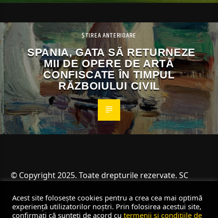
ȘTIREA ANTERIOARE
SPANIA, GATA SĂ RETURNEZE
MII DE OPERE DE ARTĂ
CONFISCATE ÎN TIMPUL
RĂZBOIULUI CIVIL
© Copyright 2025. Toate drepturile rezervate. SC
Angus Resources SRL
Acest site folosește cookies pentru a crea cea mai optimă
experiență utilizatorilor noștri. Prin folosirea acestui site,
confirmați că sunteți de acord cu
termenii și condițiile de