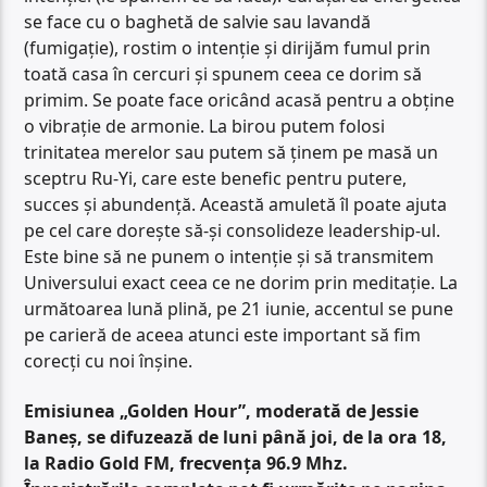
se face cu o baghetă de salvie sau lavandă
(fumigație), rostim o intenție și dirijăm fumul prin
toată casa în cercuri și spunem ceea ce dorim să
primim. Se poate face oricând acasă pentru a obține
o vibrație de armonie. La birou putem folosi
trinitatea merelor sau putem să ținem pe masă un
sceptru Ru-Yi, care este benefic pentru putere,
succes și abundență. Această amuletă îl poate ajuta
pe cel care dorește să-și consolideze leadership-ul.
Este bine să ne punem o intenție și să transmitem
Universului exact ceea ce ne dorim prin meditație. La
următoarea lună plină, pe 21 iunie, accentul se pune
pe carieră de aceea atunci este important să fim
corecți cu noi înșine.
Emisiunea „Golden Hour”, moderată de Jessie
Baneș, se difuzează de luni până joi, de la ora 18,
la Radio Gold FM, frecvența 96.9 Mhz.