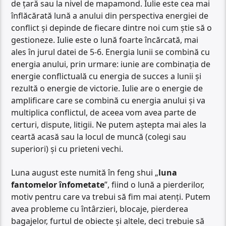
de țară sau la nivel de mapamond. Iulie este cea mai
înflăcărată lună a anului din perspectiva energiei de
conflict și depinde de fiecare dintre noi cum știe să o
gestioneze. Iulie este o lună foarte încărcată, mai
ales în jurul datei de 5-6. Energia lunii se combină cu
energia anului, prin urmare: iunie are combinația de
energie conflictuală cu energia de succes a lunii și
rezultă o energie de victorie. Iulie are o energie de
amplificare care se combină cu energia anului și va
multiplica conflictul, de aceea vom avea parte de
certuri, dispute, litigii. Ne putem aștepta mai ales la
ceartă acasă sau la locul de muncă (colegi sau
superiori) și cu prieteni vechi.
Luna august este numită în feng shui „
luna
fantomelor înfometate
”, fiind o lună a pierderilor,
motiv pentru care va trebui să fim mai atenți. Putem
avea probleme cu întârzieri, blocaje, pierderea
bagajelor, furtul de obiecte și altele, deci trebuie să