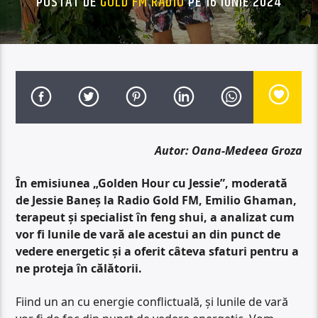
POSTAT DE
GOLD FM RADIO
PE 16 IUNIE 2024
Autor: Oana-Medeea Groza
În emisiunea „Golden Hour cu Jessie”, moderată
de Jessie Baneș la Radio Gold FM,
Emilio Ghaman,
terapeut și specialist în feng shui, a analizat cum
vor fi lunile de vară ale acestui an din punct de
vedere energetic și a oferit câteva sfaturi pentru a
ne proteja în călătorii.
Fiind un an cu energie conflictuală, și lunile de vară