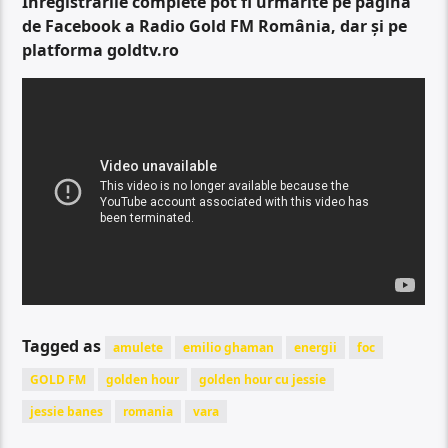
Înregistrările complete pot fi urmărite pe pagina
de Facebook a Radio Gold FM România, dar și pe
platforma goldtv.ro
Tagged as
amulete
emilio ghaman
energii
foc
GOLD FM
golden hour
golden hour cu jessie
jessie banes
romania
vara