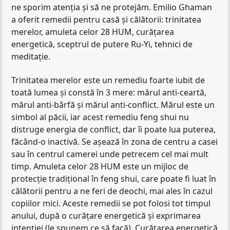
ne sporim atenția și să ne protejăm. Emilio Ghaman
a oferit remedii pentru casă și călătorii: trinitatea
merelor, amuleta celor 28 HUM, curățarea
energetică, sceptrul de putere Ru-Yi, tehnici de
meditație.
Trinitatea merelor este un remediu foarte iubit de
toată lumea și constă în 3 mere: mărul anti-ceartă,
mărul anti-bârfă și mărul anti-conflict. Mărul este un
simbol al păcii, iar acest remediu feng shui nu
distruge energia de conflict, dar îi poate lua puterea,
făcând-o inactivă. Se așează în zona de centru a casei
sau în centrul camerei unde petrecem cel mai mult
timp. Amuleta celor 28 HUM este un mijloc de
protecție tradițional în feng shui, care poate fi luat în
călătorii pentru a ne feri de deochi, mai ales în cazul
copiilor mici. Aceste remedii se pot folosi tot timpul
anului, după o curățare energetică și exprimarea
intenției (le spunem ce să facă). Curățarea energetică