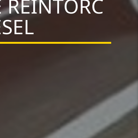
E REÎNTORC
ESEL