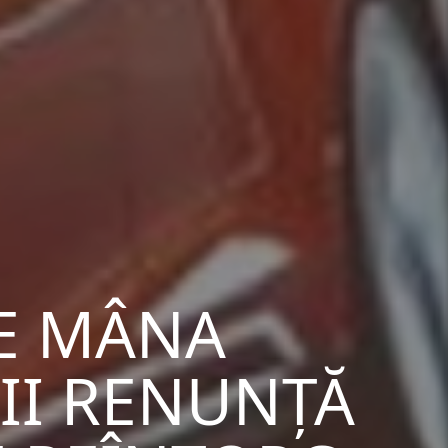
PE MÂNA
II RENUNȚĂ