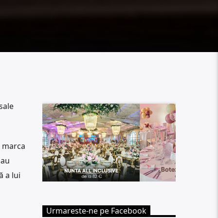
sale
ă marca
sau
 a lui
Urmareste-ne pe Facebook