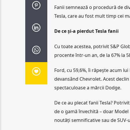
Fanii semnează o procedură de divor
Tesla, care au fost mult timp cei ma
De ce și-a pierdut Tesla fanii
Cu toate acestea, potrivit S&P Glob
procente într-un an, de la 67% la 5
Ford, cu 59,6%, îi răpește acum lui
devansând Chevrolet. Acest declin e
spectaculoase a mărcii Dodge.
De ce au plecat fanii Tesla? Potrivi
de o gamă învechită – doar Model 3
noutăți semnificative sau de SUV-ur