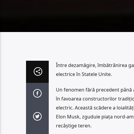
Între dezamăgire, îmbătrânirea gamei
electrice în Statele Unite.
Un fenomen fără precedent până a
în favoarea constructorilor tradiți
electric. Această scădere a loialităț
Elon Musk, zguduie piața nord-am
recâștige teren.