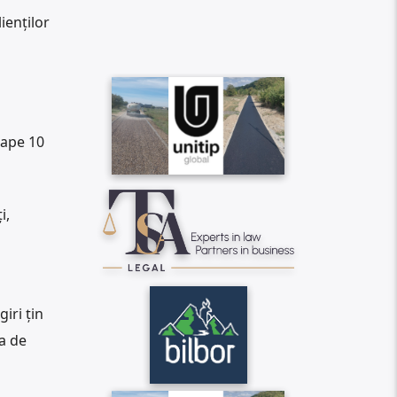
ienților
oape 10
i,
iri țin
a de