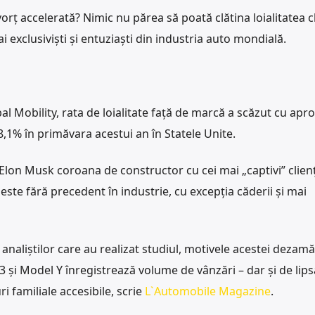
ț accelerată? Nimic nu părea să poată clătina loialitatea cl
i exclusiviști și entuziaști din industria auto mondială.
al Mobility, rata de loialitate față de marcă a scăzut cu apr
8,1% în primăvara acestui an în Statele Unite.
 Elon Musk coroana de constructor cu cei mai „captivi” clienț
ste fără precedent în industrie, cu excepția căderii și mai
t analiștilor care au realizat studiul, motivele acestei dezamăg
 și Model Y înregistrează volume de vânzări – dar și de lips
i familiale accesibile, scrie
L`
Automobile Magazine
.